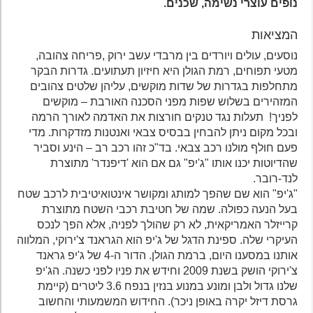
נופים עוצרי נשימה, שכנים.
המציאות
נוסעים, עולים ויורדים בין מרבדי עשב ירוק ,פריחה צהובה,
מטעי תפוחים, רמת הגולן היא חיזיון תעתועים. גדרות הבקר
מתחלפות בגדרות של שדות מוקשים, עליהן שלטים צהובים
המזהירים בשלוש שפות מפני הסכנה האורבת – מוקשים
לפניך! תעלות נגד טנקים חורצות את האדמה לאורך הרמה
ובכל מקום ניתן להבחין בבסיס צבאי ואנטנות מזדקרות. מדי
פעם חולף מולנו רכב צבאי. בד"כ זהו רכב רב – הינע וסביר
שהדיוטות יכנו אותו "ג'יפ" גם אם הוא 'דיפנדר' מתוצרת
לנד-רובר.
"ג'יפ" הוא שם שהפך למותג ומקושר אינטואיטיבית לרכב שטח
בעל הנעה כפולה. שמה של חטיבת רכבי השטח מתוצרת
קרייזלר האמריקאית, לא רק שהולך לפניה, אלא הפך לנכס
העיקרי שלה. ספינת הדגל של ג'יפ הוא הגראנד צ'ירוקי, המלווה
אותנו במסענו היום, ברמת הגולן. הדור ה-4 של ג'יפ גראנד
צ'ירוקי הושק בשנת 2009 וחידש את פניו לפני כשנה. הג'יפ
שלנו גדול ולבן ומונע במנוע בנזין בנפח 3.6 ליטרים (קיימת
גרסת דיזל יקרה באופן ניכר). החידוש המשמעותי והחשוב