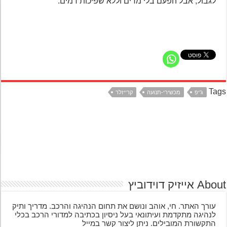
לגבול, אבל הפעם בלי מדים וללא שפיכות דמים.
Ta
ג'יפ
מכשירי-תנועה
קרייזלר
אייזיק דוידוביץ
עורך האתר. חי, אוהב ונושם את תחום הנהיגה והרכב. מדריך ותיק
לנהיגה מתקדמת ועיתונאי בעל ניסיון בכתיבה למדורי הרכב בכלי
התקשורת המובילים. ניתן ליצור קשר במייל