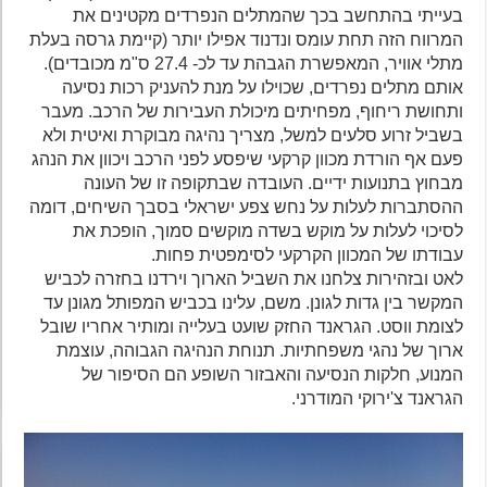
בעייתי בהתחשב בכך שהמתלים הנפרדים מקטינים את
המרווח הזה תחת עומס ונדנוד אפילו יותר (קיימת גרסה בעלת
מתלי אוויר, המאפשרת הגבהת עד לכ- 27.4 ס"מ מכובדים).
אותם מתלים נפרדים, שכוילו על מנת להעניק רכות נסיעה
ותחושת ריחוף, מפחיתים מיכולת העבירות של הרכב. מעבר
בשביל זרוע סלעים למשל, מצריך נהיגה מבוקרת ואיטית ולא
פעם אף הורדת מכוון קרקעי שיפסע לפני הרכב ויכוון את הנהג
מבחוץ בתנועות ידיים. העובדה שבתקופה זו של העונה
ההסתברות לעלות על נחש צפע ישראלי בסבך השיחים, דומה
לסיכוי לעלות על מוקש בשדה מוקשים סמוך, הופכת את
עבודתו של המכוון הקרקעי לסימפטית פחות.
לאט ובזהירות צלחנו את השביל הארוך וירדנו בחזרה לכביש
המקשר בין גדות לגונן. משם, עלינו בכביש המפותל מגונן עד
לצומת ווסט. הגראנד החזק שועט בעלייה ומותיר אחריו שובל
ארוך של נהגי משפחתיות. תנוחת הנהיגה הגבוהה, עוצמת
המנוע, חלקות הנסיעה והאבזור השופע הם הסיפור של
הגראנד צ'ירוקי המודרני.