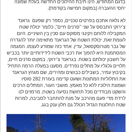
בדגם המחודש, הינו תיבת ההילוכים החדשה בעלת שמונה
יחסי ההעברה (במקום חמישה בקודמת).
לא נלאה אתכם בפרטים טכניים, נספר רק שפעם גראנד
צ'ירוקי התבסס על שני "סרנים חיים", כלומר יכולת שטח
המקבילה ללוחם ויקינגי מסוקס עם סכין בין השיניים. היום
לעומת זאת, יכולת השטח של הגראנד מתאימה יותר להגדרה
של גבר מטרוסקסואל, עדין. אחד כזה שמודע לעצמו. המגמה
המסתמנת היא להפוך את רכבי השטח לידידותיים יותר בכביש
על חשבון יכולתם בשטח. בגראנד צ'ירוקי, במקום סרנים חיים,
תלויים גלגליו על מתלים נפרדים. מסענו במעלה הרמה התחיל
בקיבוץ עמיר, בשבילים כבושים ומהירים, שם מגהץ הגראנד
את התלוליות המתונות ושועט קדימה בעזרת 282 סוסיו
ושמונת הילוכיו ללא כל מאמץ. מושבי העור, המתלים הרכים
והשקט מבודדים מכל תחושת נסיעה בשטח, מרמזים לנו
לרדת מדי פעם מהרכב על מנת להתחבר לסביבה, למרות
שטח החלונות הגדול הכולל גם חלון ענק בגג.