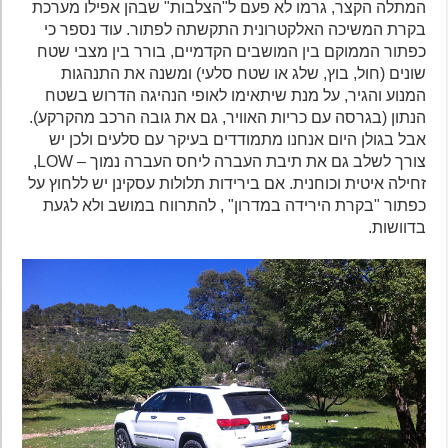
המתלה הקצר, גרמו לא פעם ל"הצלבות" שבהן אפילו מערכת
בקרת המשיכה האלקטרונית התקשתה לפתור. עוד נספר כי
כפתור הממוקם בין המושבים הקדמיים, בורר בין מצבי שטח
שונים (חול, בוץ, שלג או שטח סלעי) ומשנה את התנהגות
המנוע והגיר, על מנת שיתאימו לאופי הנהיגה הדרוש בשטח
הנתון (בגרסה עם כריות האוויר, גם את גובה הרכב מהקרקע).
אבל בגולן היום אנחנו מתמודדים בעיקר עם סלעים ולכן יש
צורך לשלב גם את תיבת העברה ליחס העברה נמוך – LOW,
זחילה איטית וכוחנית. אם בירידות תלולות עסקינן יש ללחוץ על
כפתור "בקרת הירידה במדרון" , להתרווח במושב ולא לגעת
בדוושות.