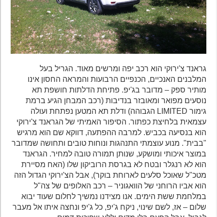
גראנד צ'ירוקי הוא רכב יפה ומרשים מאוד. הגריל בעל
המלבנים האנכיים, הכנפיים הרבועות והמראה החסון אינו
מותיר ספק – מדובר בג'יפ. פתיחת הדלתות חושפת תא
נוסעים מפואר ומאובזר בנדיבות (רכב המבחן הגיע ברמת
גימור LIMITED הגבוהה) ודלת תא המטען נפתחת ועולה
עצמאית בלחיצת כפתור. הסיפור האמיתי של הגראנד צ'ירוקי
הוא בנסיעה בכביש. למרבה ההפתעה, דווקא שם הוא מרגיש
"בבית". מנוע עוצמתי התנהגות ונוחות טובים ותחושה שמדובר
במוצר איכותי ומושקע, שנותן תמורה טובה למחיר. הגראנד
הוא לא רנגלר ובטח לא בגרסת הרוביקון שלו (האח מסיירת
מטכ"ל שאוכל סלעים לארוחת בוקר), אבל הצ'ירוקי הגדול הזה
הוא אביו הרוחני של הוואגוניר – רכב האלופים של צה"ל
במלחמת ששת הימים. אנו מצידנו נמשיך לחלום שעוד יבוא
שלום – אז, לשם שינוי, ניקח ג'יפ, כל ג'יפ ונחצה איתו אל מעבר