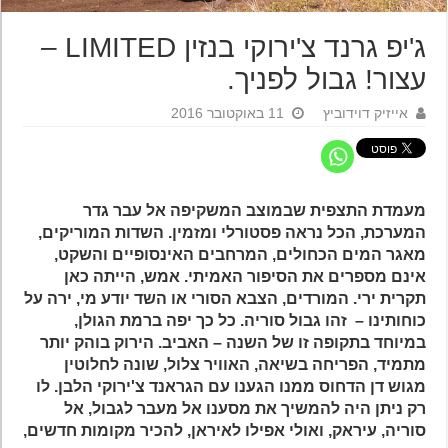
ג'יפ גרנד צ'ירוקי בנזין LIMITED –
עצור! גבול לפניך.
אייזיק דוידוביץ
11 באוקטובר 2016
מעמדת התצפית שבמוצב המשקיפה אל עבר גדר
המערכת, הכל נראה פסטורלי ומזמין. השדות המוריקים,
מאגר המים הכחולים, המרחבים האינסופיים והשקט,
אינם מספרים את הסיפור האמיתי. אמש, הייתה כאן
תקרית ירי. המורדים, הצבא הסורי או השד יודע מי, ירה על
כוחותינו – זהו גבול סוריה. כל כך יפה ברמת הגולן,
במיוחד בתקופה זו של השנה – האביב. הירוק בוהק יותר
מתמיד, הפריחה בשיאה, האוויר צלול, שונה לחלוטין
מגוש דן הדחוס ממנו הגענו עם הגראנד צ'ירוקי הלבן. לו
רק ניתן היה להמשיך את מסענו אל מעבר לגבול, אל
סוריה, עיראק, ואולי אפילו לאיראן, להכיר מקומות חדשים,