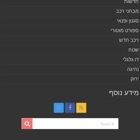
שות
חני רכב
נון ופנאי
ורט מוטורי
ב חדש
ח
 גלגלי
יגה
וק
דע נוסף