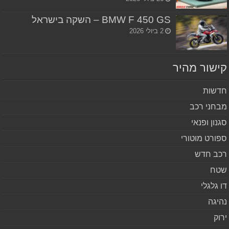
BMW F 450 GS – השקה בישראל
2 ביולי 2026
שור מהיר
שות
חני רכב
נון ופנאי
ורט מוטורי
ב חדש
ח
 גלגלי
יגה
וק