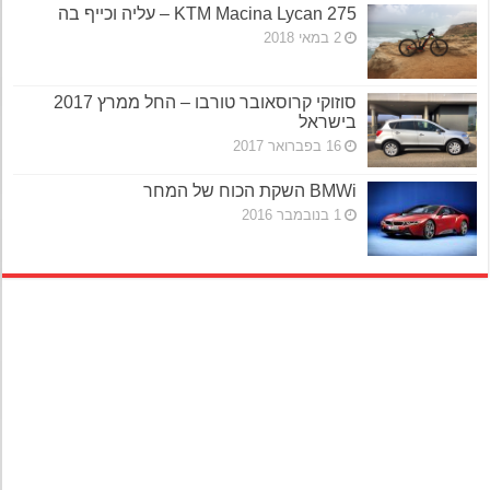
KTM Macina Lycan 275 – עליה וכייף בה
2 במאי 2018
סוזוקי קרוסאובר טורבו – החל ממרץ 2017
בישראל
16 בפברואר 2017
BMWi השקת הכוח של המחר
1 בנובמבר 2016