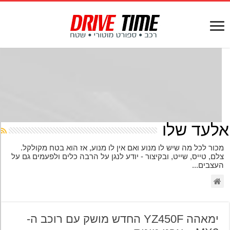
לעד שלו
כור לכל מה שיש לו מנוע ואם אין לו מנוע, אז הוא בטח מקולקל.
לם, טייס, שייט, ובקיצור - יודע לנגן על הרבה כלים ולפעמים גם על
עצבים...
ימאהה YZ450F החדש מושק עם רוכב ה-