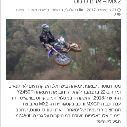
MX2 – ארנו טונוס
21 בדצמבר 2017
דו גלגלי
,
חדשות
,
ספורט מוטורי
,
שטח
0
מטרו מוטור, יבואנית ימאהה בישראל, השיקה היום לעיתונאים
ומחר ב-22 בדצמבר לקהל הרחב, את הימאהה YZ450F
החדש ל-2018. ההשקה – במסלול המוטוקרוס בווינגייט יחד
עם רוכב ה-MXGP ורוכב בקטגוריית ה- MX2 מקבוצת
המרוצים הרשמית של ימאהה – ארנו טונוס. טונוס, שרוכב
בימים אלו באליפות העולם במוטוקרוס על גבי ה-YZ450F,
הגיע לישראל …