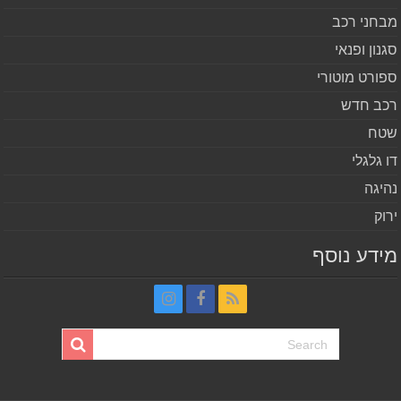
חני רכב
נון ופנאי
ורט מוטורי
ב חדש
ח
 גלגלי
יגה
וק
דע נוסף