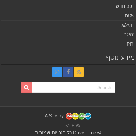
ב חדש
ח
 גלגלי
יגה
וק
דע נוסף
A Site by
© Drive Time כל הזכויות שמורות