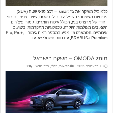
כלמוביל משיקה את smart #5 – רכב פנאי שטח (SUV)
פרימיום משפחתי חשמלי עם יכולות שטח, עיצוב פנימי וחיצוני
ייחודי של מרצדס בנץ, הכולל איכות חומרים, גימור ופיצ'רים
השאובים מעולמות היוקרה, טכנולוגיות מתקדמות וביצועים
איכותיים..הסמארט #5 מגיע במספר רמות גימור – Pro, Pro+,
Premium ו-BRABUS, עם טווח חשמלי של עד …
מותג OMODA – השקה בישראל
10 בדצמבר 2025
חדשות
,
כללי
,
רכב חדש
0