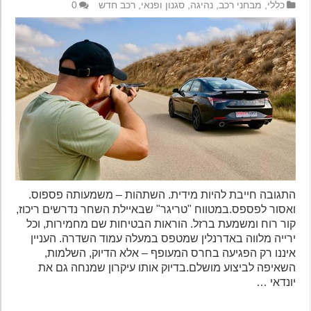
כללי
,
מבחני רכב
,
נהיגה
,
סגנון ופנאי
,
רכב חדש
0
התגובה חייבת להיות מידית. השתהות – משמעותה פספוס.
ואסור לפספס.במטווח "טריגר" שבאיילת השחר נדרשים ריכוז,
קור רוח ומשמעת ברזל. הוראות הבטיחות שם מחמירות, וכל
ירייה מלווה באדרנלין שמטפס במעלה עמוד השדרה. העניין
איננו רק הפגיעה בחרס המעופף – אלא הדיוק, השלמות,
השאיפה לביצוע מושלם.בדיוק אותו עיקרון שמנחה גם את
יונדאי …