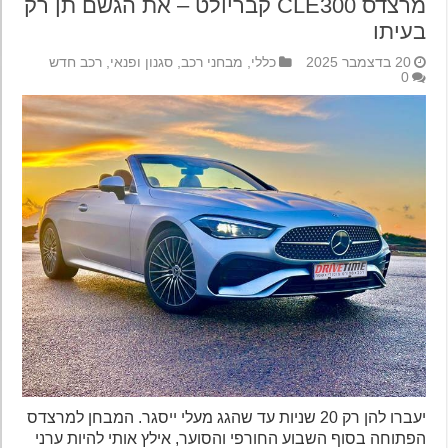
מרצדס CLE300 קבריולט – את הגשם תן רק
בעיתו
20 בדצמבר 2025
כללי
,
מבחני רכב
,
סגנון ופנאי
,
רכב חדש
0
יעברו להן רק 20 שניות עד שהגג מעלי ייסגר. המבחן למרצדס
הפתוחה בסוף השבוע החורפי והסוער, אילץ אותי להיות ערני