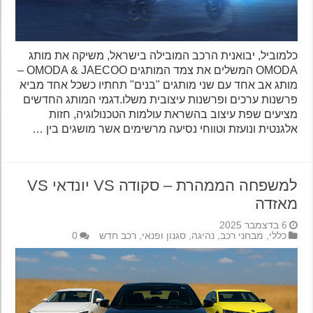
כלמוביל, יבואנית הרכב המובילה בישראל, משיקה את מותג
OMODA המשלים את צמד המותגים OMODA & JAECOO –
מותג אב אחד עם שני מותגים "בנים" תחתיו כשכל אחד מביא
פרשנות ערכים ופרשנות עיצובית משלו.דגמי המותג החדשים
מציעים שפת עיצוב בהשראת עולמות הטכנולוגיה, חזות
אלגנטית ונועזת וטווחי נסיעה מרשימים אשר מושגים בין …
למשפחה הממהרת – סקודה VS יונדאי VS
מאזדה
6 בדצמבר 2025
כללי
,
מבחני רכב
,
נהיגה
,
סגנון ופנאי
,
רכב חדש
0