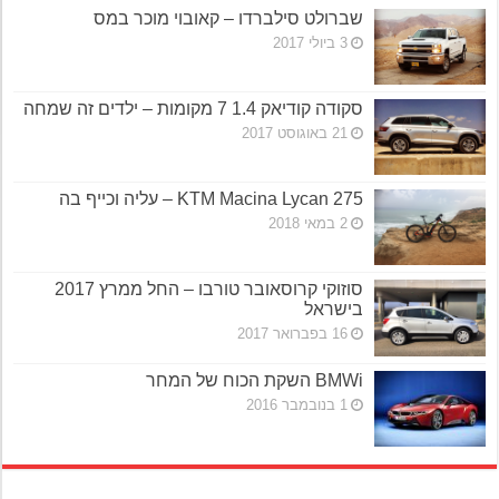
שברולט סילברדו – קאובוי מוכר במס
3 ביולי 2017
סקודה קודיאק 1.4 7 מקומות – ילדים זה שמחה
21 באוגוסט 2017
KTM Macina Lycan 275 – עליה וכייף בה
2 במאי 2018
סוזוקי קרוסאובר טורבו – החל ממרץ 2017
בישראל
16 בפברואר 2017
BMWi השקת הכוח של המחר
1 בנובמבר 2016