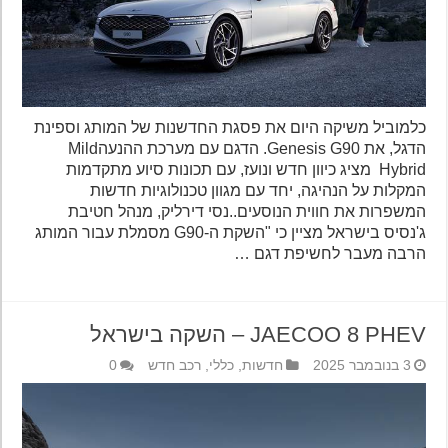
כלמוביל משיקה היום את פסגת החדשנות של המותג וספינת
הדגל, את Genesis G90. הדגם עם מערכת ההנעהMild
Hybrid מציג כיוון חדש ונועז, עם תכונות סיוע מתקדמות
המקלות על הנהיגה, יחד עם מגוון טכנולוגיות חדשות
המשפרות את חווית הנוסעים..נסי דירליק, מנהל חטיבת
ג'נסיס בישראל מציין כי "השקת ה-G90 מסמלת עבור המותג
הרבה מעבר לחשיפת דגם …
JAECOO 8 PHEV – השקה בישראל
3 בנובמבר 2025
חדשות
,
כללי
,
רכב חדש
0