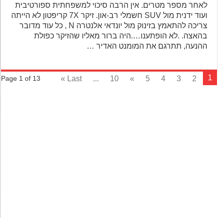
לאחר מספר מטרים. אין הרבה סיכוי למשפחתית ספורטיבית
ועוד ידנית מול SUV חשמלי רב-און. זיקר 7X קריפטון לא הייתה
צריכה להתאמץ בזינוק מול יונדאי אלנטרה N , כל עוד מדובר
בהאצה. .לא הופתענו….היה ברור מאליו שהזיקר כפולת
ההנעה, תתרגם את המומנט האדיר …
Last »
...
10
»
5
4
3
2
Page 1 of 13