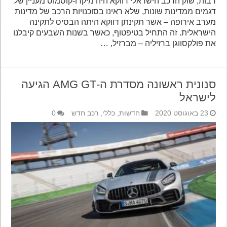
רבות, שוק הרכב הישראלי דווקא היה מיקרו-קוסמוס מעניין של
דגמים ממדינות שונות, שלא ראינו בסוכנויות הרכב של מדינות
מערב אירופה – אשר תקינתן דווקא היתה הבסיס לתקינה
הישראלית. זה התחיל בטיפטוף, כאשר בשנות השבעים קיבלנו
את פולקסווגן ברזיליה – מברזיל, …
סנונית ראשונה מסדרת ה-AMG GT הגיעה
לישראל
23 באוגוסט 2020
חדשות
,
כללי
,
רכב חדש
0