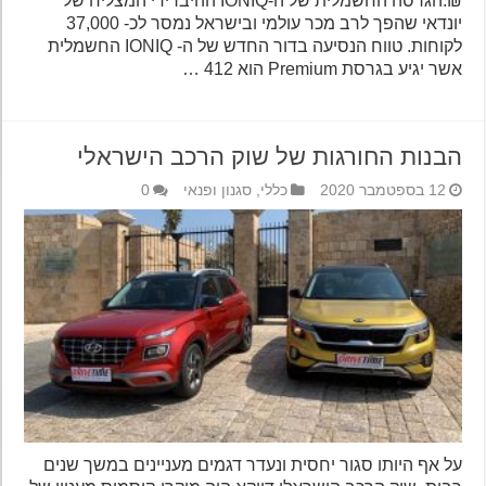
₪.הגרסה החשמלית של ה-IONIQ ההיברידי המצליח של
יונדאי שהפך לרב מכר עולמי ובישראל נמסר לכ- 37,000
לקוחות. טווח הנסיעה בדור החדש של ה- IONIQ החשמלית
אשר יגיע בגרסת Premium הוא 412 …
הבנות החורגות של שוק הרכב הישראלי
12 בספטמבר 2020
כללי
,
סגנון ופנאי
0
על אף היותו סגור יחסית ונעדר דגמים מעניינים במשך שנים