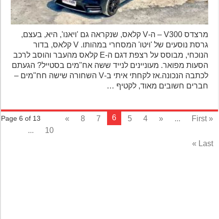
מרצדס V300 – ה-V קלאס, שנקראה גם 'ויאנו', היא, בעצם,
גרסת נוסעים של 'ויטו' המסחרי במהותו. V קלאס, בדור
הנוכחי, מבוסס על רצפת דגם ה-E קלאס מהעבר והוסב לרכב
הסעות מפואר. מעוניינים לנייד ששה אח"מים בסטייל? הגעתם
לכתבה הנכונה.אז לקחתי איתי ב-V השחורה שישה חח"מים –
חברים חשובים מאוד, לקטיף …
6
»
8
7
5
4
«
...
« Fi
Page 6 of 13
...
10
Last 