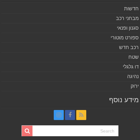
שות
חני רכב
נון ופנאי
ורט מוטורי
ב חדש
ח
 גלגלי
יגה
וק
דע נוסף