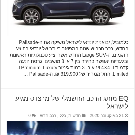
כלמוביל, יבואנית יונדאי לישראל משיקה את ה-Palisade
החדש; רכב הכביש שטח המפואר ביותר של יונדאי בהיצע
הדגמים. ה-Large SUV החדש אשר יציע טכנולוגיות ראשונות
ובלעדיות יאפשר בחירה בין 7 או 8 מושבים, גרסת הנעה
קדמית ו- 4X4 ויגיע ב- 3 רמות גימור Premium, Luxury ו-
Limited. החל ממחיר של 319,900 ₪. ה-Palisade …
EQ מותג הרכב החשמלי של מרצדס מגיע
לישראל
21 באוקטובר 2020
חדשות
,
כללי
,
רכב חדש
0