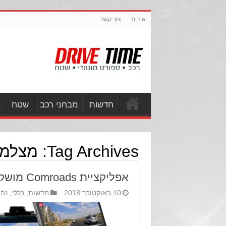
אודות
צור קשר
חדשות
מבחני רכב
שטח
ס
Tag Archives:
מצלמו
אפליקציית Comroads מושקת בישראל ובעולם
10 באוקטובר 2018
חדשות
,
כללי
,
נהי