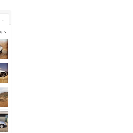
lar
ags