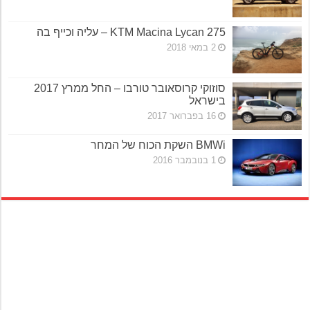
KTM Macina Lycan 275 – עליה וכייף בה
2 במאי 2018
סוזוקי קרוסאובר טורבו – החל ממרץ 2017
בישראל
16 בפברואר 2017
BMWi השקת הכוח של המחר
1 בנובמבר 2016