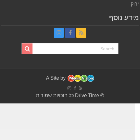
וק
דע נוסף
A Site by
© Drive Time כל הזכויות שמורות