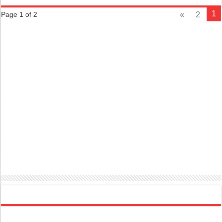
»
2
Page 1 of 2