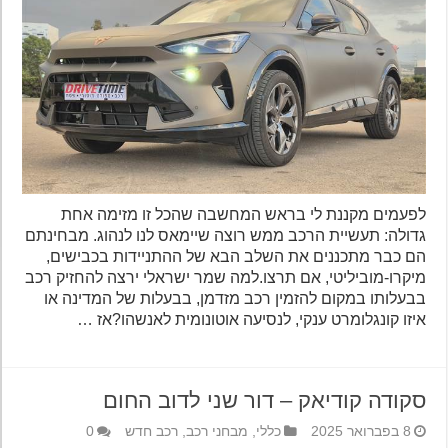
לפעמים מקננת לי בראש המחשבה שהכל זו מזימה אחת
גדולה: תעשיית הרכב ממש רוצה שיימאס לנו לנהוג. מבחינתם
הם כבר מתכננים את השלב הבא של ההתניידות בכבישים,
מיקרו-מוביליטי, אם תרצו.למה שמר ישראלי ירצה להחזיק רכב
בבעלותו במקום להזמין רכב מזדמן, בבעלות של המדינה או
איזו קונגלומרט ענקי, לנסיעה אוטונומית לאנשהו?אז …
סקודה קודיאק – דור שני לדוב החום
8 בפברואר 2025
כללי
,
מבחני רכב
,
רכב חדש
0