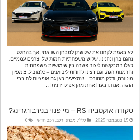
לא באמת לקחנו את שלושתן למבחן השוואתי, אך בהחלט
נהגנו בהן ונהנינו. שלוש משפחתיות חמות של יצרנים עממיים,
כאלו המבקשות ליצור פשרה בין שימושיות משפחתית
וחרמנות הגה. וגם רצינו להודות ליבואנים – כלמוביל, צ'מפיון
מוטורס, ודלק מוטורס – שמציעים כאן גם אופציות לחובבי
ההגה. אנחנו בעד! אחת מהן אפילו ידנית! …
סקודה אוקטביה RS – מי פנוי בנירבורגרינג?
15 בנובמבר 2025
כללי
,
מבחני רכב
,
רכב חדש
0