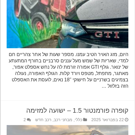
היום, מזג האויר הטיב עמנו. מספר שעות של אחר צהריים חם
למדי, שאריות של שמש מעל עננים סרבניים בחורף המתעתע
של ינואר. גולף GTI אפורה זורמת לה על נחש אספלט אפור,
מאתגר, מתפתל, מטפס ויורד קלות. הגולף האפורה, נעולה
בצמיגים בשרניים על חישוקי "18 נאים, לועסת את האספלט
הזה בזלזול …
קופרה פורמנטור 1.5 – ישועה למזימה
22 בפברואר 2025
כללי
,
מבחני רכב
,
רכב חדש
2