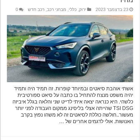
23 בדצמבר 2023
ירוק
,
כללי
,
מבחני רכב
,
רכב חדש
0
אשתי אוהבת סיאטים ובמיוחד קופרות. זה תמיד היה ותמיד
יהיה משפט מנצח להתחיל בו כתבה על סיאט ספורטיבית
כלשהי. היא כנראה יצאה איתי לדייט שני והלאה בגלל איביזה
TSI DSG שהייתה אצלי בליסינג ממקום העבודה לפני יותר
מעשור..חולשה כוללת לסיאטים זה לא משהו נפוץ בקרב
האנושות. אולי לדגמים אחרים של …