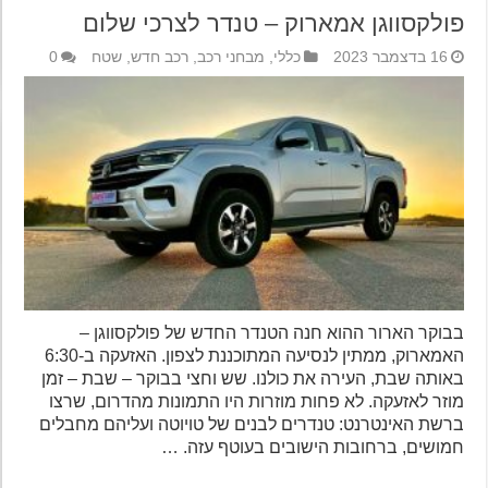
פולקסווגן אמארוק – טנדר לצרכי שלום
16 בדצמבר 2023
כללי
,
מבחני רכב
,
רכב חדש
,
שטח
0
בבוקר הארור ההוא חנה הטנדר החדש של פולקסווגן –
האמארוק, ממתין לנסיעה המתוכננת לצפון. האזעקה ב-6:30
באותה שבת, העירה את כולנו. שש וחצי בבוקר – שבת – זמן
מוזר לאזעקה. לא פחות מוזרות היו התמונות מהדרום, שרצו
ברשת האינטרנט: טנדרים לבנים של טויוטה ועליהם מחבלים
חמושים, ברחובות הישובים בעוטף עזה. …