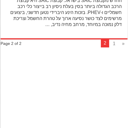
החדש מקבוצת SAIC בישראל. קבוצת SAIC היא קבוצת
הרכב הגדולה ביותר בסין בעלת ניסיון רב בייצור כלי רכב
חשמליים ו-PHEV. בזכות הינע היברידי נטען חדשני, ביצועים
מרשימים לצד כושר נסיעה ארוך על טהרת החשמל וצריכת
דלק נמוכה במיוחד, מרחב מחיה נדיב, …
2
1
Page 2 of 2