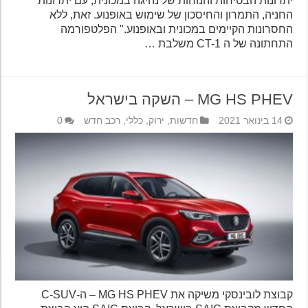
יתרונות הבטיחות והנוחות של נהיגה במכונית, עם יתרונות
החניה, התמרון והחיסכון של שימוש באופנוע. זאת, ללא
החסרונות הקיימים במכונית ובאופנוע." הפלטפורמה
התחתונה של ה CT-1 משלבת …
MG HS PHEV – השקה בישראל
14 בינואר 2021
חדשות
,
ירוק
,
כללי
,
רכב חדש
0
קבוצת לובינסקי משיקה את MG HS PHEV – ה-C-SUV