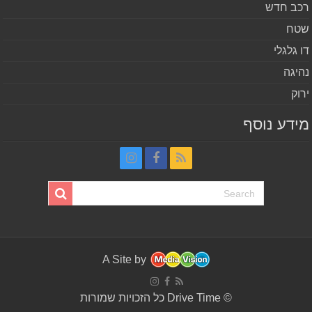
ב חדש
ח
 גלגלי
יגה
וק
דע נוסף
A Site by
© Drive Time כל הזכויות שמורות