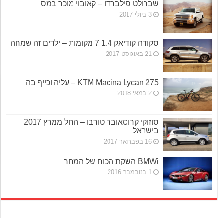
שברולט סילברדו – קאובוי מוכר במס
3 ביולי 2017
סקודה קודיאק 1.4 7 מקומות – ילדים זה שמחה
21 באוגוסט 2017
KTM Macina Lycan 275 – עליה וכייף בה
2 במאי 2018
סוזוקי קרוסאובר טורבו – החל ממרץ 2017
בישראל
16 בפברואר 2017
BMWi השקת הכוח של המחר
1 בנובמבר 2016