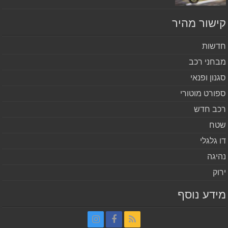
שור מהיר
שות
חני רכב
נון ופנאי
ורט מוטורי
ב חדש
ח
 גלגלי
יגה
וק
דע נוסף