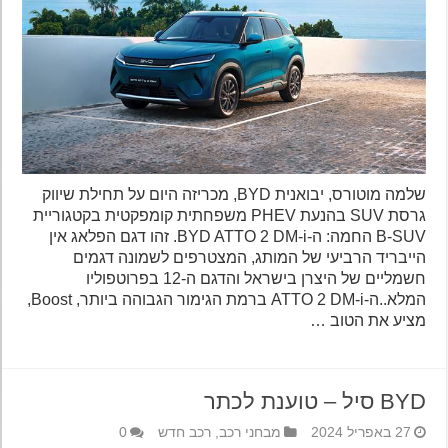
שלמה מוטורס, יבואנית BYD, מכריזה היום על תחילת שיווק
גרסת SUV בהנעת PHEV משפחתית קומפקטית בקטגוריית
B-SUV החמה: ה-BYD ATTO 2 DM-i. זהו דגם הפלאג אין
הייבריד הרביעי של המותג, המצטרפים לשמונה דגמים
חשמליים של היצרן בישראל והדגם ה-12 בפרוטפוליו
המלא..ה-ATTO 2 DM-i ברמת הגימור הגבוהה ביותר, Boost,
מציע את הטוב …
BYD סיל – טוענת לכתר
27 באפריל 2024
מבחני רכב
,
רכב חדש
0