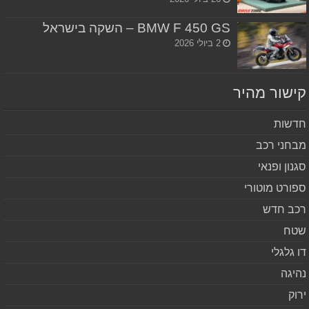
BMW F 450 GS – השקה בישראל
2 ביולי 2026
שור מהיר
שות
חני רכב
נון ופנאי
ורט מוטורי
ב חדש
ח
 גלגלי
יגה
וק