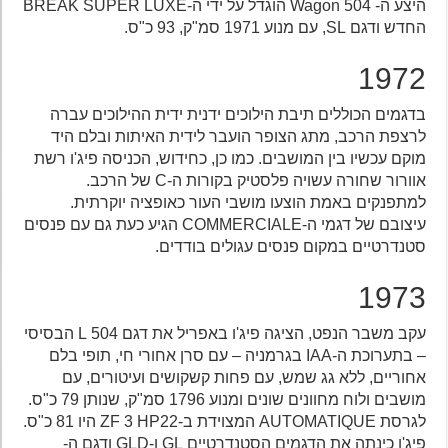
היצע ה- 504 Wagon הוגדל על ידי ה-BREAK SUPER LUXE
החדש ודגם SL, עם מנוע 1971 סמ"ק, 93 כ"ס.
1972
בדגמים הכוללים תיבת הילוכים ידנית ידית ההילוכים עברה
לרצפת הרכב, מתג הצופר הועבר לידית האיתות ובלם היד
מוקם עכשיו בין המושבים. כמו כן, כחידוש, הכניסה פיג'ו רשת
אוורור שחורה עשויה פלסטיק בקורות ה-C של הרכב.
למתפנקים באמת הוצעו מושבי העור כאופציה יוקרתית.
עיצובם של דגמי ה-COMMERCIALE הגיע כעת גם עם פנסים
סטנדרטיים במקום פנסים עגולים בודדים.
1973
עקב משבר הנפט, הציגה פיג'ו באפריל את דגם 504 L הבסיסי
– בתערוכת ה-IAA בגרמניה – עם סרן אחורי חי, תופי בלם
אחוריים, ללא גג שמש, עם פחות קשקושים ועיטורים, עם
מושבים ולוח מחוונים שונים ומנוע 1796 סמ"ק, שנותן 79 כ"ס.
לגרסת AUTOMATIQUE המצוידת ב-ZF 3 HP22 היו 81 כ"ס.
פיג'ו כינתה את הדגמים הסטנדרטיים GL ו-GLD ודגם ה-