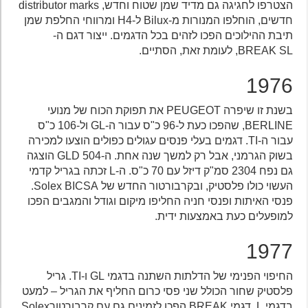
הצטרפו לחגיגה גם מדיד שמן שטוח וחדש, distributor marks
חדשים, הוחלפו המנורות מ-Bilux ל-H4 ומרווחי החלפת שמן
תיבת ההילוכים הפכו לזהים בכל הדגמים. ייצור דגם ה-
BREAK SL, לעומת זאת, הסתיים.
1976
בשנת זו שיפרה PEUGEOT את תפוקת הכוח של מנועי
BERLINE, שהפכו כעת ל-96 כ"ס עבור ה-GL ול-106 כ"ס
עבור ה-TI. דגמים בעלי פנסים עגולים כפולים הוצעו למכירה
בשוק הגרמני, אבל רק למשך שנה אחת. ה-504 GLD הוצגה
גם נפח 2304 סמ"ק דיזל עם 70 כ"ס. ה-L זכתה בגריל קדמי
העשוי כולו פלסטיק, ובקרבורטור החדש של Solex BICSA.
פנסי האיתות ופנסי חניה החליפו מיקום וגודל והמגבים הפכו
למופעלים כעת באמצעות ידית.
1977
החיפוי הפנימי של הדלתות השתנה בדגמי GL ו-TI. גריל
פלסטיק שחור הכולל שני פסי כרום החליף את הגריל – למעט
בדגמי L. דגמי BREAK הפכו לזמינים גם עם קרבורטורSolex