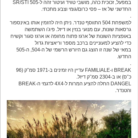
במפעל, זכוכית כהה, מושבי טוויד ועיטור זהה ל-505 SR/STI
החדשני של אז – פסי כרום/גומי וצבע מתכתי.
.
למשפחת 504 התווסף טנדר. ניתן היה להזמין אותו באינספור
גרסאות שונות, עם מנועי בנזין או דיזל. פיג'ו השתמשה
באופציות השונות של ארגז פתוח מחופה או ארגז סגור וקשיח
כדי להציע למעוניינים ברכב מספר וריאציות גדול
במאי של שנה זו הוצג גם היורש הרשמי של ה-504, ה-505
החדש.
.
BREAK ו-FAMILIALE עדיין היו זמינים ב-1971 סמ"ק (96
כ"ס) או ב-2304 סמ"ק דיזל.
DANGEL החלה להציע המרות ל-4X4 לדגמי ה-BREAK
והטנדר.