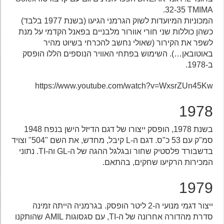
32-35 TMIMA.
המכוניות המיועדות לשוק הגרמני הגיעו (בשנת 1977 בלבד)
כשהן כוללות שני חורי אוורור מלבניים בפאנל הקדמי על מנת
לשפר את הקירור (שאולי נחשב להכרחי בשיוט מהיר
באוטובאן…). השימוש בפתחי האוויר הנוספים הללו הופסק
ב-1978.
https://www.youtube.com/watch?v=WxsrZUn45Kw
1978
בשנת 1978, הופסק ייצורו של דגם הדיזל הישן בנפח 1948
סמ"ק עם 53 כ"ס. דגם ה-L קיבל, מחדש, את השם "504" וצויד
בדשבורד פלסטיק שחור ובגלגל ההגה של ה-GL וה-TI. נתוני
המכירות הרקיעו שחקים, בהתאם.
1979
ייצור דגמי מנועי ה-2 ליטר הופסק. בגרמניה הייתה זמינה
סדרת מהדורה אחרונה של ה-TI, עם סגסוגות AMIL שהותקנו