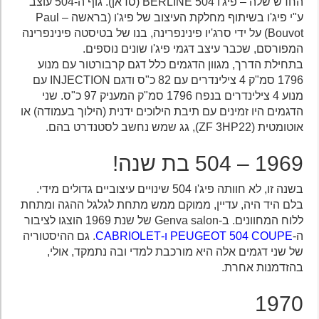
החדש שלה – פיג'ו 504 BERLINE (סדאן). גוף ה-504 עוצב
ע"י פיג'ו בשיתוף מחלקת העיצוב של פיג'ו (בראשה – Paul
Bouvot) על ידי סרג'יו פינינפרינה, בנו של בטיסטה פינינפרינה
המפורסם, שכבר עיצב דגמי פיג'ו שונים נוספים.
בתחילת הדרך, מגוון הדגמים כלל דגם קרבורטור עם מנוע
1796 סמ"ק 4 צילינדרים עם 82 כ"ס ודגם INJECTION עם
מנוע 4 צילינדרים בנפח 1796 סמ"ק המעניק 97 כ"ס. שני
הדגמים היו זמינים עם תיבת הילוכים ידנית (הילוך בעמודה) או
אוטומטית (ZF 3HP22), גג שמש נחשב לסטנדרט בהם.
1969 – 504 בת שנה!
בשנה זו, לא חוותה פיג'ו 504 שינויים עיצוביים גדולים מידי.
בלם היד היה, עדיין, ממוקם ממש מתחת לגלגל ההגה ומתחת
ללוח המחוונים. ב-Genva salon של שנת 1969 הוצגו לציבור
ה-
PEUGEOT 504 COUPE ו-CABRIOLET
. גם ההיסטוריה
של שני דגמים אלה היא מורכבת למדי ובה נתמקד, אולי,
בהזדמנות אחרת.
1970