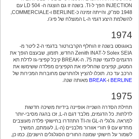
INJECTION הפך ל-TI. בשנה זו גם הוצגה ה- 504 LD עם
1948 סמ"ק, והייתה זמינה כ-BERLINE ו-COMMERCIALE,
להשלמת היצע דגמי ה-L המוצלח של פיג'ו.
1974
באוגוסט בשנה זו הוחלף הקרבורטור בדגמי ה-2 ליטר מ-
Solex SEIA ל-Zenith INAT החדש, תזמון, שבעצם הופך את
הדגמים לדגמי שנת 75. ה-BREAK קיבל קפיצי-גז לדלת תא
המטען, קפיצים שהחליפו את הקפיצים מפלדה ששימשו את
הרכב עד כה. תוכלו להציץ ולהתרשם מחוברות המכירות של
BERLINE
ו-
BREAK
מאותה שנה.
1975
תחילת הסדרה השנייה אופיינה בידיות משיכה חדשות
לדלתות. כל הדגמים, מלבד דגם ה-L, זכו בהגה מסיבי-יותר
למראה. גלגלי ה-GL וה-TI התהדרו בחישוקי פלדה מעוצבים
מחדש עם 9 חורי אוורור מלבניים (ה-L, לעומתם, המשיך
לשמור על חישוקי שמונה החורים הסגלגלים הישנים). כמו כן,