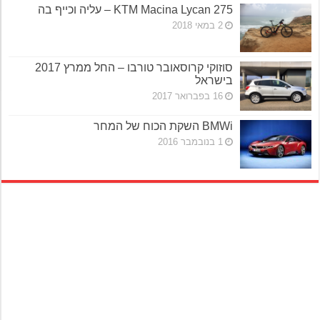
KTM Macina Lycan 275 – עליה וכייף בה
2 במאי 2018
סוזוקי קרוסאובר טורבו – החל ממרץ 2017
בישראל
16 בפברואר 2017
BMWi השקת הכוח של המחר
1 בנובמבר 2016