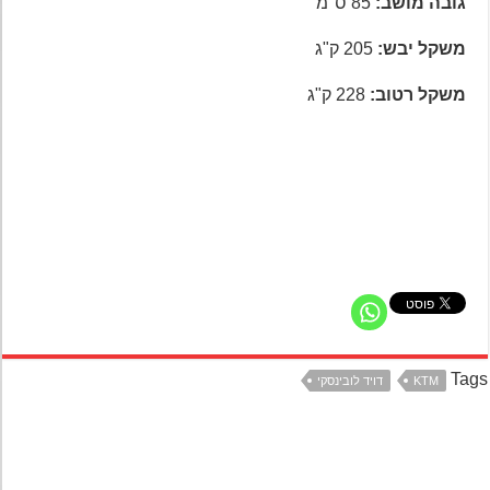
גובה מושב:
85 ס"מ
משקל יבש:
205 ק"ג
משקל רטוב:
228 ק"ג
Ta
KTM
דויד לובינסקי