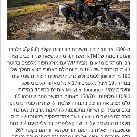
ה-1090 אדוונצ'ר בנוי משלדת הצינורות הקלה (9.8 ק"ג בלבד)
והמפורסמת של KTM, אשר תורמת לנשיאת שני רוכבים וציוד
רב. המתלים מגיעים מבית WP עם מזלג הפוך מלפנים בקוטר
43 מ"מ ומהלך של 185 מ"מ והבולם האחורי מציע מהלך של
190 מ"מ וכוונון לעומס ולשיכוך. החישוקים היצוקים שמגיעים
במידות 19 אינץ' מלפנים ו-17 אינץ' מאחור קלים משקל
ונועלים צמיגי Metzler Tourance אוחזים במיוחד במידות
110/80 מלפנים ו-150/70 מאחור. המושב הנוח שגובהו 85
ס"מ מציב את הרוכב בתנוחה שלטת ולרשות זה עומדים מנופי
בלם ומצמד וכן רגליות מתכווננות להתאמה מרבית. מערכת
הבלימה מגיעה מ-brembo עם צמד דיסקים בקוטר 320 מ"מ
מלפנים הננשכים על ידי שני קאליפרים רדיאליים עם 4 בוכנות
ומשאבה רדיאלית בהתאם. הדיסק האחורי הנו בקוטר 267
מ"מ ומערכת ה-ABS של בוש מדגם 9M תמנע נעילת גלגלים