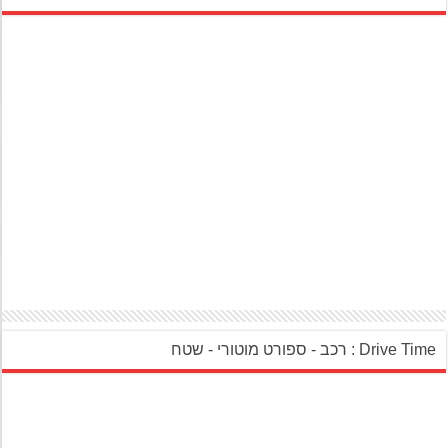
‎Drive Ti : רכב - ספורט מוטורי - שטח‎