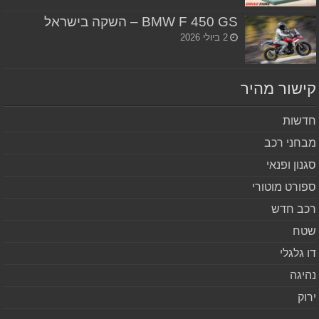
BMW F 450 GS – השקה בישראל
2 ביולי 2026
שור מהיר
שות
חני רכב
נון ופנאי
ורט מוטורי
ב חדש
ח
 גלגלי
יגה
וק