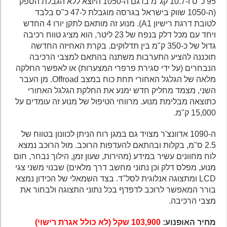
95 כ"ס ו-10.7 קג"מ בדגם ה-1050 היוצא ללא הגבלת הספק
(ה-1050 שווק בישראל בגרסה מוגבלת ל-47 כ"ס בלבד
לטובת דרגת רישיון A1). מנוע זה מותאם לתקן יורו 4 החדש
ויחד עם מכל דלק בנפח של 23 ליטר, הוא מציג טווח רכיבה
גדול של כ-350 ק"מ בין תדלוקים. בקרת האחיזה החדשה
תוכננה להציע התערבות משתנה בהתאם למצבי הרכיבה
הנבחרים (על ידי סגירת פרפרי המצערות) או לאפשר החלקה
מלאה של הגלגל האחורי תחת כוח במצב Offroad. מן העבר
השני, מצמד מחליק חדש ימנע את החלקת הגלגל האחורי
כתוצאה מבלימת מנוע. מרווחי הטיפול של מנוע זה עומדים על
15,000 ק"מ.
ה-1090 אדוונצ'ר מצויד גם במגן רוח הניתן לכוונון בטווח של
2.5 ס"מ, בקלות ובהתאם להעדפות הרוכב. מול הרוכב נמצא
לוח מחוונים עשיר במידע (מהירות, שעון זמן, הילוך נבחר, חום
מנוע, מפלס דלק וכן נתוני מחשב דרך מלאים) שבנוי משני צגי
LCD ומתצוגה אנלוגית לסל"ד. בצד השמאלי של הכידון נמצא
בורר המאפשר לרוכב לדפדף בכל נתוני התצוגה ולבחור את
מצבי הרכיבה.
מחיר האופנוע:
103,900 שקל (לא כולל אגרת רישוי)