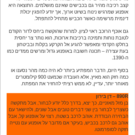
קצב רכיבה מהיר גם בכבישים שאינם מושלמים. התוצאה היא
אופנוע שמרגיש נינוח בשיוט ארוך, אך יודע להפגין יכולת
דינמית מרשימה כאשר הכביש מתחיל להתפתל.
גם אוכף הרוכב ראוי לציון. למרות שהוקשח ביחס לדור הקודם
לטובת נוחות ותמיכה ברכיבות ארוכות, הוא נותר צר יחסית
בחלקו הקדמי ומאפשר להגיע אל הקרקע בקלות ובביטחון
בעת עצירה – תכונה חשובה באופנוע גדול ומרשים ממדים כמו
ה-1390.
בסוף היום, הדבר המפתיע ביותר לא היה כמה מהר נסענו או
כמה חזק הוא מאיץ, אלא העובדה שכמעט 900 קילומטרים
מאוחר יותר, עדיין, לא ממש רציתי להחזיר את המפתח.
890R – דן בירון
בן מזל מאזניים, כך יצא, בדרך כלל יודע לבחור, אבל מתקשה
כשצריך לבחור בין שני דברים טובים אבל שונים, ולהישאר עם
הבחירה הבודדת. אוהב לרכב בשטח, רצוי על אופנוע קל, אבל
אוהב גם לרכב בכביש, בעיקר אם מדובר על אופנוע עם נטייה
חזקה לסופרמוטו.