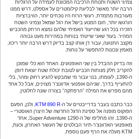
צמיגי השטח ותנוחת הרכיבה המכוונת לעמידה על הרגליות
הרבה יותר מאשר לבליעת קילומטרים על אספלט, דרש ממנו
מעורבות מתמדת. רעשי הרוח היו נוכחים יותר, הוויברציות
הורגשו יותר, חום המנוע בישל את רגל שמאל וצמיגי השטח
הזכירו בכל רגע שהייעוד האמיתי שלהם נמצא הרחק מהכביש
המהיר. בעוד שאני שייטתי בנוחות במהירות מעט גבוהה
מקצב התנועה, עבור דן אותו קצב בדיוק דרש הרבה יותר ריכוז,
מאמץ ונכונות להתפשר על נוחות.
וזה בדיוק ההבדל בין שני האופנועים. האחד הוא כלי שמוכן
להקריב חלק מנוחות הכביש לטובת יכולת שטח יוצאת דופן.
ה-1390, לעומתו, בנוי עבור מי שמבקש להגיע רחוק ומהר, בלי
להתעייף בדרך. שניהם אופנועי אדוונצ'ר מצוינים, אבל כל אחד
מהם מפרש את המילה "הרפתקה" בצורה שונה לחלוטין.
כבר כתבנו בעבר בדרייבטיים על ה-
KTM 890 R
, ולכן, הפעם
הפוקוס מופנה אל ספינת הדגל החדשה של היצרן האוסטרי –
ה-1390. זהו מחליפו של ה-1290 Super Adventure, אחד
מאופנועי האדוונצ'ר-תיור הבולטים של העשור האחרון, וכעת,
KTM מעלה את הרף פעם נוספת.