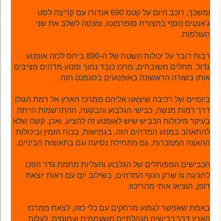
ומשכך, רוכב היום על קטמ 690 אנדורו עם קריצה לסט
ג'אנטים נוסף בתצורת סופרמוטו, ומנסה לשלב את שני
העולמות.
רבות דובר על יכולות השטח של ה-890 ביחס לכזה אופנוע
גדול. מתלים משובחים, מרכז כובד נמוך ומנוע מדהים מציבים
אותו בשורה הראשונה באופנועים בסגמנט הזה.
ביומיים של רכיבה שיצאנו אליהם ממרכז הארץ אל רמת הגולן
דרך רמות מנשה, כבישי הגלבוע והבקעה, ההתרשמות הייתה
בעיקר מיכולות הכביש שיש לאופנוע זה להציע. ואכן, קשה שלא
להתאהב במנוע המדהים הזה, בגמישות, בכוח הזמין וביכולות
ההאצה הממכרות, גם מתחילת נסיעה וגם בתאוצות הביניים.
הכבישים המפותלים של הגלבוע והעליות מחמת גדר הפכו
לחגיגת גז שרק הנוף המדהים, בשילוב יום עם ראות יוצאת
דופן, הוציאו אותי מהריכוז.
באמת שאפשר לגמוע מרחקים עם כלי כזה, לצאת ממרכז
הארץ דרך כבישים מנהלתיים משעממים ועמוסים, לעלות