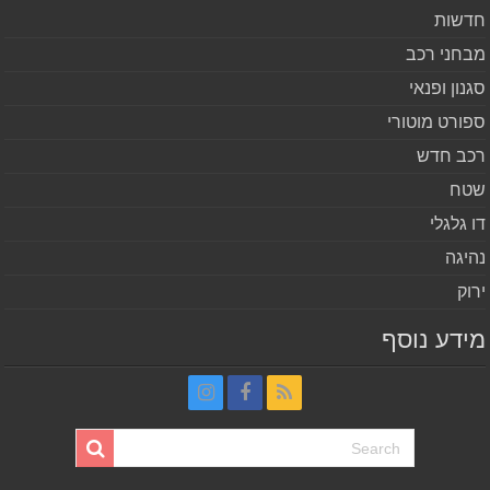
שות
חני רכב
נון ופנאי
ורט מוטורי
ב חדש
ח
 גלגלי
יגה
וק
דע נוסף