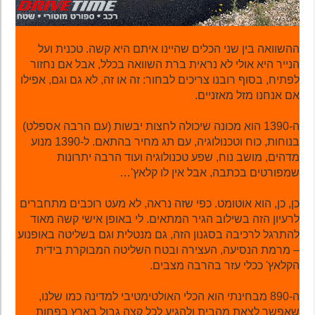
ההשוואה בין שני הכלים שהיינו איתם היא קשה. טכנית ועל
הנייר היא אולי לא נראית ברת השוואה בכלל, אבל אם נחזור
לפתיח, בסוף רובנו צריכים לבחור: זה או זה, לא גם וגם, אפילו
אם אנחנו מזל מאזניים.
ה-1390 הוא מכונה שיכולה לחצות יבשות (עם הרבה אספלט)
בנוחות, כוח וטכנולוגיה, עם תג מחיר בהתאם. ל-1390 מנוע
מדהים, מושב נוח, שפע טכנולוגיה ועוד הרבה יתרונות
שמפורטים בכתבה, אבל אין לו קלאץ'…
כן, כן, הוא אוטומט. כפי שזה נראה, לא מעט רוכבים מתחברים
לרעיון הזה בשילוב הגיר המתאים. לי באופן אישי קשה מאוד
להתרגל לרכיבה בסגנון הזה, גם מנטלית וגם בשליטה באופנוע
– מרמת הנסיעה, העצירה ובטח השליטה המבוקרת בידית
הקלאץ' ככלי עזר בהרבה מצבים.
ה-890 מבחינתי הוא הכלי האולטימטיבי למדינה כמו שלנו,
שאפשר לצאת מהבית ולהגיע לכל קצה גבול בארץ בפחות