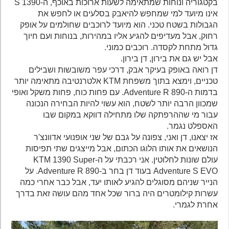
בקטגוריה ונוחות שמתאימה לשעות ארוכות באוכף, ה-1390 S
אינו מיועד למי שמחפש להיאבק בסלעים או לחפש את
הגבולות בשטח טכני. הוא מיועד לרוכבים שחולמים על אופק
רחוק, אבל מעדיפים להגיע אליו במהירות, בנוחות ועם חיוך
גדול מתחת לקסדה. רוכבים כמוני.
אבל יש גם את בירון, דן בירון.
דן רואה באופק בעיקר אבק, דרכי עפר משובשות ושבילים
טכניים, וימצא בתוך משפחת KTM אלטרנטיבה מתאימה יותר
בדמות ה-890 Adventure R. עם פחות כוח, פחות משקל ואופי
שמכוון הרבה יותר לשטח, הוא עשוי להיות הבחירה הנכונה
עבור מי שההרפתקה שלו מתחילה דווקא במקום שבו
האספלט נגמר.
אז יצאנו, דן ואני, צפונה על גבם של שני אופנועי אדוונצ'ר
הנושאים את אותו הלוגו הכתום, אבל מייצגים שתי תפיסות
עולם שונות לחלוטין. אני רכבתי על ה-KTM 1390 Super
Adventure S EVO בעוד דן בחר ב-890 Adventure R. על
הנייר שניהם מסוגלים להגיע לאותו יעד, אבל כבר אחרי כמה
עשרות קילומטרים היה ברור שכל אחד מהם עושה זאת בדרך
אחרת לגמרי.