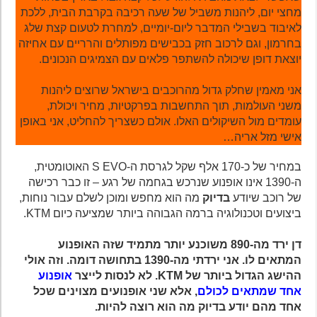
מחצי יום, ליהנות משביל של שעה רכיבה בקרבת הבית, ללכת
לאיבוד בשבילי המדבר ליום-יומיים, למחרת לטעום קצת שלג
בחרמון, וגם לרכוב חזק בכבישים מפותלים והרריים עם אחיזה
יוצאת דופן שיכולה להשתפר פלאים עם הצמיגים הנכונים.
אני מאמין שחלק גדול מהרוכבים בישראל שרוצים ליהנות
משני העולמות, תוך התחשבות בפרקטיות, מחיר ויכולת,
עומדים מול השיקולים האלו. אולם כשצריך להחליט, אני באופן
אישי מזל אריה…
במחיר של כ-170 אלף שקל לגרסת ה-S EVO האוטומטית,
ה-1390 אינו אופנוע שנרכש בגחמה של רגע – זו כבר רכישה
של רוכב שיודע
בדיוק
מה הוא מחפש ומוכן לשלם עבור נוחות,
ביצועים וטכנולוגיה ברמה הגבוהה ביותר שמציעה כיום KTM.
דן ירד מה-890 משוכנע יותר מתמיד שזה האופנוע
המתאים לו. אני ירדתי מה-1390 בתחושה דומה. וזה אולי
ההישג הגדול ביותר של KTM. לא לנסות לייצר
אופנוע
אחד שמתאים לכולם
, אלא שני אופנועים מצוינים שכל
אחד מהם יודע בדיוק מה הוא רוצה להיות.