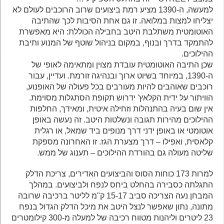
למעשה, ה-1390 מציע רמת ביצועים שרוב הרוכבים לעולם לא
יצליחו למצות במלואה. זו גם אחת הסיבות לכך שהתיבה
האוטומטית משתלבת היטב בחבילה הכוללת: היא מאפשרת
להתמקד בדרך ובנוף, במקום בניהול שוטף של המנוע ותיבת
ההילוכים.
שכן התיבה האוטומטית עובדת מצוין ומתאימה לאופי של
ה-1390, במיוחד בשיוט ארוך ובנהיגה זורמת. ועדיין, עבור
רוכבים שאוהבים להיות מעורבים בכל פעולה של האופנוע,
הוויתור על ידית הקלאץ' ידרוש תקופת הסתגלות מסוימת.
אין שום בעיה בהתנהלות וזחילה איטית, ומאידך, החלפות
ההילוכים מהירות תגובה ונשלטות היטב. זה נעשה באופן
אוטומטי או באופן ידני דרך מנופים ביד שמאל, או רגלית
קלאסית, ואפילו – דרך מצערת הגז. זו האחרונה מספקת
שליטה מעולה גם בהורדת ההילוכים – תענוג של ממש.
למרות 173 כוחות הסוס והביצועים האדירים, צריכת הדלק
התגלתה כסבירה בהחלט ביחס לנפח ולביצועים. במהלך
המבחן נעה הצריכה סביב 15-17 ק"מ לליטר ברכיבה שרובה
מתונה, נתון שאפשר לנצל היטב את מיכל הדלק הגדול בנפח
23 ליטרים וליהנות מטווח רכיבה של למעלה מ-300 קילומטרים