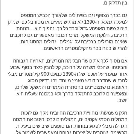
בין תדלוקים.
גם בכרך הצפוף וגם בפיתולים שלאורך הכביש המטפס
למעלה גמלא, ה-1390 לא מרגיש מאיים או מסורבל כפי שניתן
היה לצפות מאופנוע גדול וכבד כל כך. נהפוך הוא – תנוחת
הרכיבה, חלוקת המשקל ומרכז הכובד מאפשרים גם לרוכבים
שאינם מורגלים ברכיבה על "גמלים" גדולים מהסוג הזה
להרגיש בנוח כבר מהקילומטרים הראשונים.
אם נוסיף לכך את כושר הבלימה המרשים, האחיזה הגבוהה
והביטחון שהכלי משרה על הרוכב, קל להבין כיצד בסוף שבוע
אחד גמעתי על אוכפו של ה-1390 כמעט 900 קילומטרים מבלי
להרגיש שהדבר דורש מאמץ מיוחד. זהו בדיוק מסוג
האופנועים שמצטיינים בהסתרת הממדים והמשקל שלהם,
ומאפשרים לרוכב להתמקד בדרך ולא במכונה שעליה הוא
יושב.
חלק משמעותי מחוויית הרכיבה החיובית נזקף גם לזכות
המתלים הסמי-אקטיביים, המצליחים לרסן היטב את המסה
הגדולה מבלי לפגוע בנוחות. הם סופגים שיבושים ביעילות
מרשימה, שומרים על יציבות גבוהה ומאפשרים לשמור על