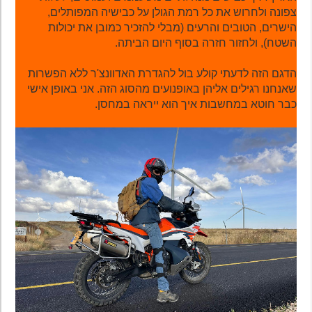
צפונה ולחרוש את כל רמת הגולן על כבישיה המפותלים,
הישרים, הטובים והרעים (מבלי להזכיר כמובן את יכולות
השטח), ולחזור חזרה בסוף היום הביתה.
הדגם הזה לדעתי קולע בול להגדרת האדוונצ'ר ללא הפשרות
שאנחנו רגילים אליהן באופנועים מהסוג הזה. אני באופן אישי
כבר חוטא במחשבות איך הוא ייראה במחסן.