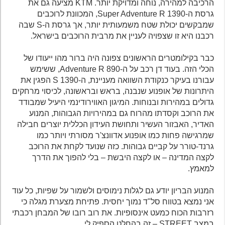
הרכיבה למהירה, נוחה ומדויקת יותר. KTM מציעה גם את
גרסת ה-1390 Super Adventure R, המכוונת לרוכבים
שמבקשים יכולת שטח משמעותית יותר, אך גרסת ה-S שבה
רכבנו היא זו שצפויה לעניין את מרבית הרוכבים בישראל.
כבר בקילומטרים הראשונים צפונה היה ברור מהו ייעודו של
הכלי הזה. בעוד דן רכב על ה-890 Adventure R, ששימש
עבורנו בעיקר כנקודת השוואה מעניינת, ה-1390 S הפגין את
היתרונות של אופנוע שנבנה, בראש ובראשונה, לכיסוי מרחקים
גדולים במהירות ובנוחות. המיגון האווירודינמי היעיל שמבודד
את הרוכב וקסדתו מהרוח גם במהירויות הגבוהות, המנוע
האדיר, האבזור העשיר ותחושת העידון הכללית יוצרים חבילה
שמרגישה פחות כמו אופנוע אדוונצ'ר מסורתי ויותר כמו
גרנד-טורר על קביים גבוהות. כזה שנועד לקחת את הרוכב
לקצה המדינה – או לקצה היבשת – בלי להפוך את הדרך
למאמץ.
המנוע הבריון יודע גם לגלות נימוסים ולשמור על שפיות, כל עוד
אני נמצא בטווח סל"ד נמוך יחסית. פתיחת מצערת מגלה כי
רזרבות הכוח כמעט אינסופיות. את רוב רובו של המבחן רכבתי
במצב STREET – זה בהחלט הספיק לי…