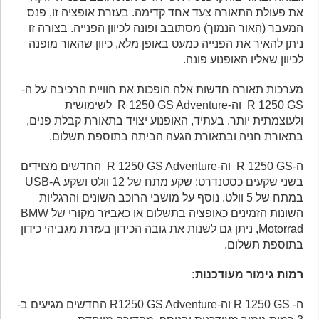
את פעולת התאורה צעד אחד קדימה. בעזרת אופציה זו, פנס
המעבר (האור הנמוך) מסתובב ופונה לכיוון הפנייה. בצורה זו
ניתן להאיר את הפנייה כמעט באופן מלא, כיוון שהאור מופנה
לכיוון שאליו האופנוע פונה.
מערכות תאורה חדשות אלה הופכות את חוויית הרכיבה על ה-
R 1250 GS וה-R 1250 GS Adventure לשימושית
ולעוצמתית יותר. בעתיד, האופנוע יצויד בתאורת קבלת פנים,
בתאורת חניה ובתאורת הגעה הביתה בתוספת תשלום.
ה-R 1250 GS וה-R 1250 GS Adventure החדשים מצוידים
בשני שקעים כסטנדרט: שקע מתח של 12 וולט ושקע USB-A
במתח של 5 וולט. נוסף על מושבי הרוכב השונים והרגליות
השונות הזמינים כאופציה בתשלום או כאביזר מקורי של BMW
Motorrad, ניתן גם לשנות את גובה הכידון בעזרת מגביהי כידון
בתוספת תשלום.
רמות גימור מעודכנות:
ה- R 1250 GS וה-R1250 GS Adventure החדשים מגיעים ב-