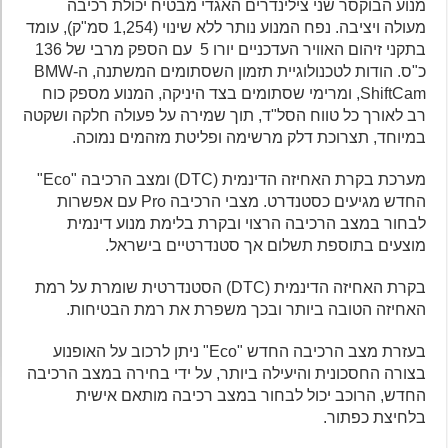
מנוע הבוקסר שני צילינדרים האגדי מבטיח יכולת רכיבה
מעולה ויציבה. נפח המנוע נותר ללא שינוי (1,254 סמ"ק), עומד
בתקני זיהום האוויר העדכניים יורו 5 עם הספק מרבי של 136
כ"ס. הודות לטכנולוגיית תזמון השסתומים המשתנה, ה-BMW
ShiftCam, ומרימי שסתומים בצד היניקה, המנוע מספק כוח
רב לאורך כל טווח הסל"ד, תוך שמירה על פעולה חלקה ושקטה
במיוחד, תצרוכת דלק מרשימה ופליטת מזהמים נמוכה.
מערכת בקרת האחיזה הדינמית (DTC) ומצב הרכיבה "Eco"
החדש מגיעים כסטנדרט. מצבי הרכיבה Pro עם אפשרות
לבחור במצב הרכיבה הרצוי ובקרת בלימת מנוע דינמית
מוצעים בתוספת תשלום אך סטנדרטיים בישראל.
בקרת האחיזה הדינמית (DTC) הסטנדרטית שומרת על רמת
האחיזה הטובה ביותר ובכך משפרת את רמת הבטיחות.
בעזרת מצב הרכיבה החדש "Eco" ניתן לרכוב על האופנוע
בצורה החסכונית והיעילה ביותר, על ידי בחירה במצב הרכיבה
החדש, הרוכב יכול לבחור במצב רכיבה מותאם אישית
בלחיצת כפתור.