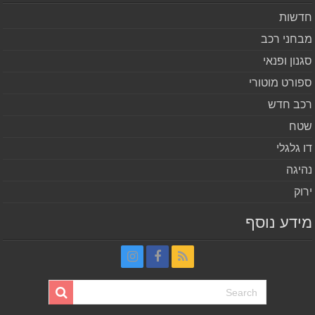
שות
חני רכב
נון ופנאי
ורט מוטורי
ב חדש
ח
 גלגלי
יגה
וק
דע נוסף