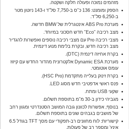
מזהמים נמוכה ופעולה חלקה ושקטה.
הספק ומומנט: 136 כ"ס ב-7,750 סל"ד ו-143 ניוטון מטר
ב-6,250 סל"ד.
מערכת ABS Pro אינטגרלית של BMW חדשה.
מצב רכיבה "Eco" חדש חסכוני במיוחד.
מצבי רכיבה Pro עם מצבי רכיבה נוספים ואפשרות להגדיר
מצב רכיבה חדש, ובקרת בלימת מנוע דינמית.
בקרת אחיזה דינמית (DTC).
מערכת Dynamic ESA אלקטרונית מהדור החדש עם קיזוז
עומס אוטומטי.
בקרת זינוק בעלייה מתקדמת (HSC Pro).
פנס ראשי אדפטיבי חדש מסוג LED.
שקעי USB ומתח.
מגביהי כידון ב-30 מ"מ בתוספת תשלום.
בנוסף, אפשרות לכוונון גובה המושב הסטנדרטי ומגוון רחב
של מושבים בגבהים שונים בתוספת תשלום.
קישוריות: לוח מחוונים רב-תפקודי עם מסך TFT בגודל 6.5
אינץ' ומספר רב של פעולות.