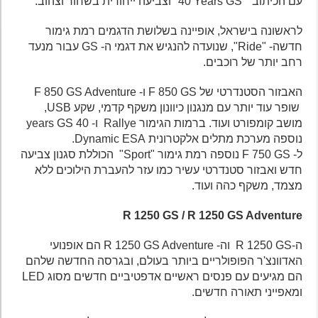
עם הכיתוב "40‎ Years GS" וצביעה ייחודית בשחור וצהוב.
לראשונה בישראל, אופיינה בשלושת הדגמים רמת גימור
חדשה- "Ride", שנועדה להנגיש את דגמי ה- GS עבור מנעד
רחב יותר של רוכבים.
האבזור הסטנדרטי של F 850 ​​GS ו- F 850 ​​GS Adventure
שופר עוד יותר עם מנגנון כיוונון משקף קדמי, שקע USB,
מושב קומפורט ועוד. ברמות הגימור Rallye ו- 40 years GS
נוספה מערכת מתלים אלקטרונית Dynamic ESA.
ל- F 750 GS נוספה רמת גימור "Sport" הכוללת סגנון צביעה
חדש ואבזור סטנדרטי עשיר כמו עזר להעברת הילוכים ללא
מצמד, משקף כהה ועוד.
R 1250 GS / R 1250 GS Adventure
ה-R 1250 GS וה- R 1250 GS Adventure הם אופנועי
האדוונצ'ר הפופולריים ביותר בעולם, ובגרסה החדשה שלהם
הם מגיעים עם פנסים ראשיים אדפטיביים חדשים מסוג LED
ומאפייני תאורה חדשים.