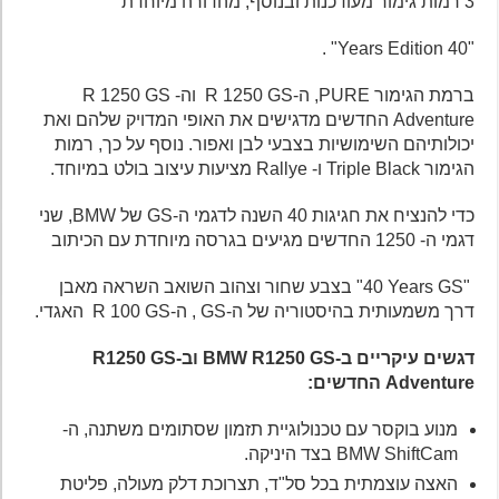
3 רמות גימור מעודכנות ובנוסף, מהדורה מיוחדת
"40 Years Edition" .
ברמת הגימור PURE, ה-R 1250 GS וה- R 1250 GS
Adventure החדשים מדגישים את האופי המדויק שלהם ואת
יכולותיהם השימושיות בצבעי לבן ואפור. נוסף על כך, רמות
הגימור Triple Black ו- Rallye מציעות עיצוב בולט במיוחד.
כדי להנציח את חגיגות 40 השנה לדגמי ה-GS של BMW, שני
דגמי ה- 1250 החדשים מגיעים בגרסה מיוחדת עם הכיתוב
"40‎ Years GS" בצבע שחור וצהוב השואב השראה מאבן
דרך משמעותית בהיסטוריה של ה-GS , ה-R 100 GS האגדי.
דגשים עיקריים ב-
BMW R1250 GS
וב-
R1250 GS
Adventure
החדשים:
מנוע בוקסר עם טכנולוגיית תזמון שסתומים משתנה, ה-
BMW ShiftCam בצד היניקה.
האצה עוצמתית בכל סל"ד, תצרוכת דלק מעולה, פליטת