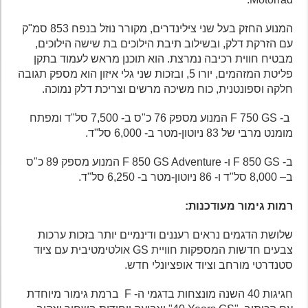
המנוע החזק בעל שני צילינדרים, מקורר נוזל בנפח 853 סמ"ק
עם הזרקת דלק, ובשילוב תיבת הילוכים בת שישה הילוכים,
מבטיח חווית רכיבה נמרצת. הוא תוכנן מראש לעמוד בתקן
פליטת המזהמים, יורו 5, ובזכות שני גלי איזון הוא מספק תגובה
חלקה וספונטנית, כוח משיכה מרשים וצריכת דלק נמוכה.
ב- F 750 GS המנוע מספק 76 כ"ס ב- 7,500 סל"ד ומפתח
מומנט מרבי של 83 ניוטון-מטר ב- 6,000 סל"ד.
ב- F 850 ​​GS ו- F 850 ​​GS Adventure המנוע מספק 89 כ"ס
ב– 8,000 סל"ד ו- 86 ניוטון-מטר ב- 6,250 סל"ד.
רמות גימור מעודכנות:
שלושת הדגמים נראים רעננים ודינמיים יותר בזכות ערכות
צבעים חדשות המספקות חוויית GS אולטימטיבית עם ציוד
סטנדרטי מורחב וציוד אופציונלי חדש.
חגיגות 40 השנה מונצחות בדגמי ה- F ברמת גימור מיוחדת