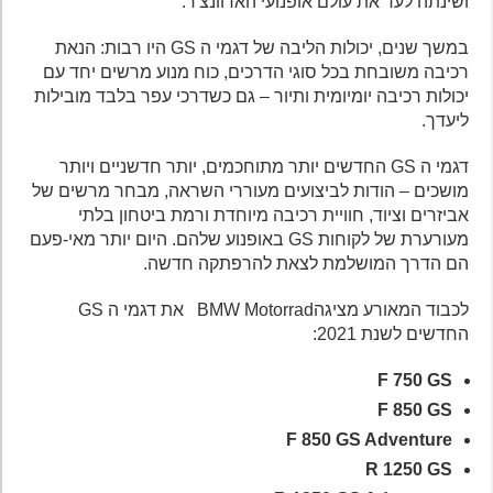
ושינתה לעד את עולם אופנועי האדוונצ'ר.
במשך שנים, יכולות הליבה של דגמי ה GS היו רבות: הנאת
רכיבה משובחת בכל סוגי הדרכים, כוח מנוע מרשים יחד עם
יכולות רכיבה יומיומית ותיור – גם כשדרכי עפר בלבד מובילות
ליעדך.
דגמי ה GS החדשים יותר מתוחכמים, יותר חדשניים ויותר
מושכים – הודות לביצועים מעוררי השראה, מבחר מרשים של
אביזרים וציוד, חוויית רכיבה מיוחדת ורמת ביטחון בלתי
מעורערת של לקוחות GS באופנוע שלהם. היום יותר מאי-פעם
הם הדרך המושלמת לצאת להרפתקה חדשה.
לכבוד המאורע מציגהBMW Motorrad את דגמי ה GS
החדשים לשנת 2021:
F 750 GS
F 850 GS
F 850 GS Adventure
R 1250 GS