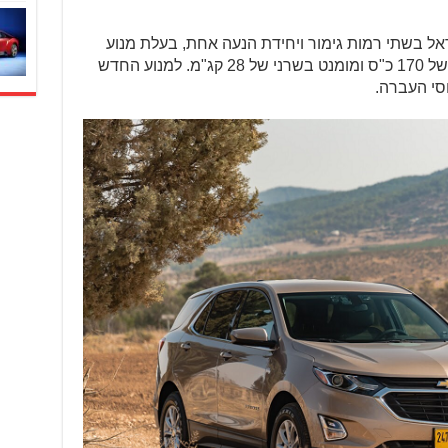
שראל בשתי רמות גימור ויחידת הנעה אחת, בעלת מנוע
טורבו בנזין, בנפח 1.5 ליטר בעל הספק של 170 כ"ס ומומנט בשרני של 28 קג"מ. למנוע החדש