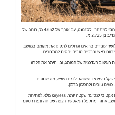
הרכב מציג מידות מרכב נדיבות באופן יחסי למתחריו לסגמנט, עם אורך של 4.652 מ', רוחב של
ושה עובדים בריאים וגדולים לתפוס את מקומם במושב
מרווח ראש וברכיים טובים יחסית למתחרים.
ת העיצוב העדכנית של המותג, ובין היתר את הקרוז
חדש השיל כ-180 ק"ג מהמשקל העצמי בהשוואה לדגם היוצא, מה שתורם
ועים טובים ולחסכון בדלק.
סעיף האבזור כולל מערכת ביטול רעשים אקטיבי לנסיעה שקטה יותר, keyless מלא לפתיחת
מושב אחורי מתקפל המאפשר רצפה שטוחה ונפח הטענה