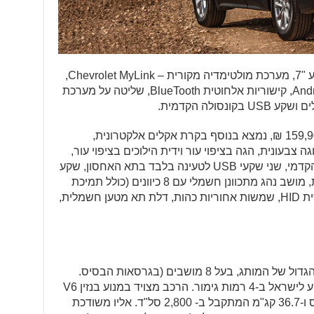
במחלקת השמע והבידור ישנם מסך מגע "7, מערכת מולטימדיה מקורית – Chevrolet MyLink,
תמיכה ב-Apple CarPlay וב-Android Auto, קישוריות אלחוטית BlueTooth, שליטה על מערכת
ברמת הגימור הבכירה, LT , שמחירו 159,900 ₪, נמצא בנוסף בקרת אקלים אלקטרונית,
, תצוגה צבעונית, הגה בציפוי עור וידית הילוכים בציפוי עור,
מסך מגע "8, שקע USB בתא האחסון הקדמי, שני שקעי USB לטעינה בלבד בתא האחסון, שקע
AUX, שקע כוח 120V בקונסולה מרכזית, מושב נהג מתכוונן חשמלי עם 8 כיוונים (כולל תמיכת
גב תחתון) והתנעה מרחוק, תאורה ראשית HID, שמשות אחוריות כהות, דלת תא מטען חשמלית,
, רכב הפנאי הגדול של המותג, בעל 8 מושבים (בגרסאות הבסיס.
בגרסאות הבכירות ישנם 7 מושבים), יגיע לישראל ב-4 רמות גימור. הרכב מצויד במנוע בנזין V6
, בנפח 3,600 ליטר בהספק של 310 כ"ס ו-36.7 קג"מ המתקבל ב- 2,800 סל"ד. אליו משודכת