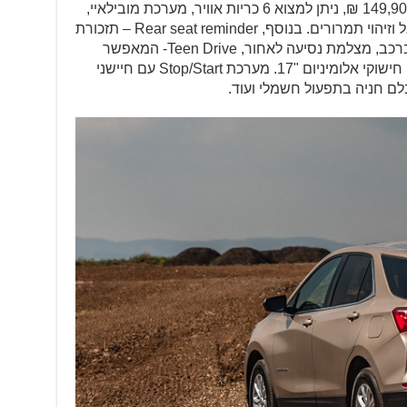
ברמת הגימור הראשונה, LS, שמחירו 149,900 ₪, ניתן למצוא 6 כריות אוויר, מערכת מובילאיי,
התראת סטייה מנתיב, התראת הולכי רגל וזיהוי תמרורים. בנוסף, Rear seat reminder – תזכורת
מושב אחורי לסיוע במניעת שכחת ילד ברכב, מצלמת נסיעה לאחור, Teen Drive- המאפשר
להורה לפקח על אופי נהיגת ילדיו ברכב, חישוקי אלומיניום "17. מערכת Stop/Start עם חיישני