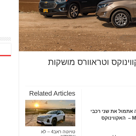
וינוקס וטראוורס מושקות
Related Articles
קה אתמול את שני רכבי
הפנאי הגדולים שלה – MADE IN USA – האקווינוקס
טויוטה ראב4 – לא