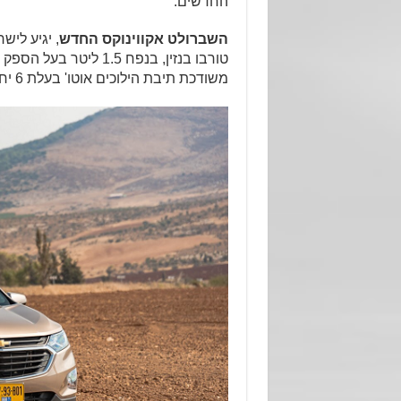
החדשים:
השברולט אקווינוקס החדש
, יגיע לי
משודכת תיבת הילוכים אוטו' בעלת 6 יחסי העברה.