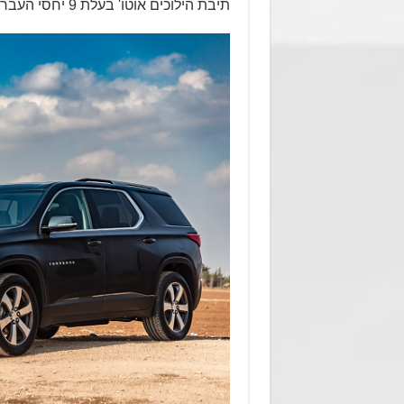
תיבת הילוכים אוטו' בעלת 9 יחסי העברה בהנעה קדמית או כפולה (בהתאם לרמת הגימור).