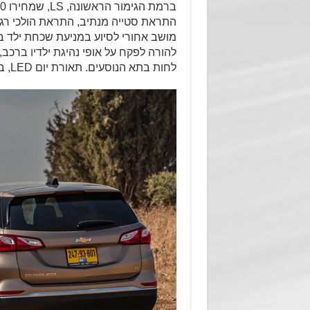
לחות בתא הנוסעים. תאורת יום LED, בלם חניה בתפעול חשמלי ועוד.