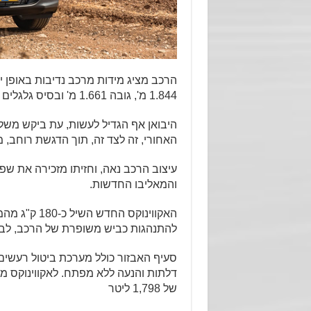
1.844 מ', גובה 1.661 מ' ובסיס גלגלים נדיב בן 2.725 מ'.
היבואן אף הגדיל לעשות, עת ביקש משל
האחורי, זה לצד זה, תוך הדגשת רוחב, 
עיצוב הרכב נאה, וחזיתו מזכירה את שפ
והמאליבו החדשות.
האקווינוקס ה
להתנהגות כביש משופרת של הרכב, לביצ
דלתות והנעה ללא מפתח. לאקווינוקס 
של 1,798 ליטר