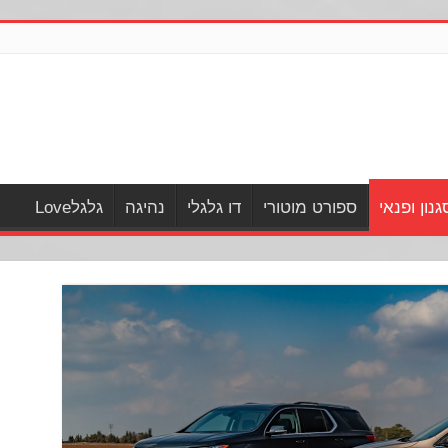
גנון ופנאי
ספורט מוטורי
דו גלגלי
נהיגה
גלגלLove