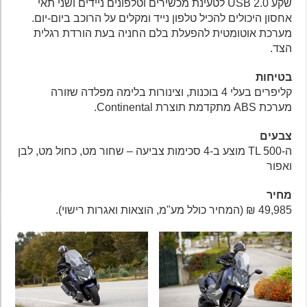
שקע USB 2.0 לטעינת מכשירים וטלפונים ניידים ושני תאי
אחסון היכולים להכיל טלפון נייד ומקלים על הרוכב ביום-יום.
מערכת אוטומטית להפעלת בלם החניה בעת הורדת רגלית
הצד.
בטיחות
קליפרים בעלי 4 בוכנות, וצינורות בלימה מפלדה שזורה
מערכת ABS מתקדמת תוצרת Continental.
צבעים
ה-TL 500 מוצע ב-4 סכימות צביעה – שחור מט, כחול מט, לבן
ואפור
מחיר
49,985 ₪ (המחיר כולל מע"מ, הוצאות ואגרות רישוי).