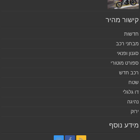
שור מהיר
שות
חני רכב
נון ופנאי
ורט מוטורי
ב חדש
ח
 גלגלי
יגה
וק
דע נוסף