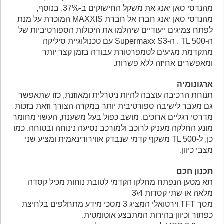
מהנדסי סאן יאנג את משקל החישוקים ב-37%. בנוסף,
מהנדסי סאן יאנג חברו אל חברת MAXXIS המוכרת על מנת
לפתח צמיגים ייעודיים שיהלמו את היכולות הספורטיביות של
ה-TL 500 . ה-Supermaxx S3 עם טכנולוגיית סיליקה
מתקדמת מגיעים לטמפרטורת עבודה בזמן קצר יותר
ומאפשרים אחיזה ללא פשרות.
ארגונומיה
תנוחת הרכיבה עוצבה להיות ניטרלית ומאוזנת, כזו שתאפשר
גם מעבר לישיבה ספורטיבית יותר במקרה הצורך וזאת בזכות
מדרסי רגליים ארוכים. מושב כפול בעל משענת, העשוי מחומר
מונע החלקה מעניק לרוכב ולמורכב נסיעה נינוחה ובטוחה. כמו
כן, ל-TL 500 משקף קדמי שנבדק אווירודינאמית ומציע שני
מצבי כיוון.
תכנון חכם
תא מטען הנפתח מחלקו הקדמי לטובת נוחות מכיל קסדה
מלאה או שתי קסדות 4\3
מסך TFT וירטואלי המציג 3 מסכי מידע מתחלפים בלחיצת
כפתור וכיוון בהירות המתבצע אוטומטית.