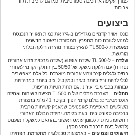
לצורך עקיפה או רכיבה ספורטיבית, כמו גם לרכיבות תיור
ארוכות.
ביצועים
כונסי אוויר קדמיים מגדילים ב-7% את כמות האוויר הנכנסת
למנוע לטובת כוח מתפרץ. תמסורת וריאטור חדשנית
מאפשרת ל-TL 500 להאיץ בצורה מהירה חלקה ובלתי
מורגשת.
שלדה –
ל-TL 500 שלדת אופנוע (שלדה מרכזית וזרוע אחורית
נפרדת) עם חלוקת משקל של 50/50 בין החלק הקדמי לאחורי,
בסיס גלגלים קצר וזרוע אחורית מוארכת. כל אלה מאפשרים
לכלי להיות זריז ביותר בעיר ובמקביל יציב ביותר במהירויות
גבוהות בכביש בין עירוני, גם תחת הטיות חריפות.
מתלים –
מערכת מתלים של ה-TL500 מציעה קשיחות ואחיזה
אולטימטיביים: בולם קדמי הפוך בקוטר 41 מ"מ בתצורת
משולשים האופיינית לאופנועים שמעניק קשיחות מרבית
ברכיבה ספורטיבית ובעת בלימה. יחידת הבולם האחורי
החשופה, ניתנת לכוונון עומס ראשוני בהתאם למשקל המועמס
(למשל בעת הרכבת נוסע נוסף).
חישוקים וצמיגים –
באמצעות טכנולוגיה מתקדמת, הפחיתו