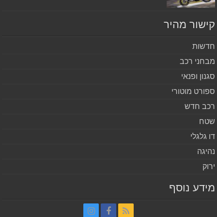
שור מהיר
שות
חני רכב
נון ופנאי
ורט מוטורי
ב חדש
ח
 גלגלי
יגה
וק
דע נוסף