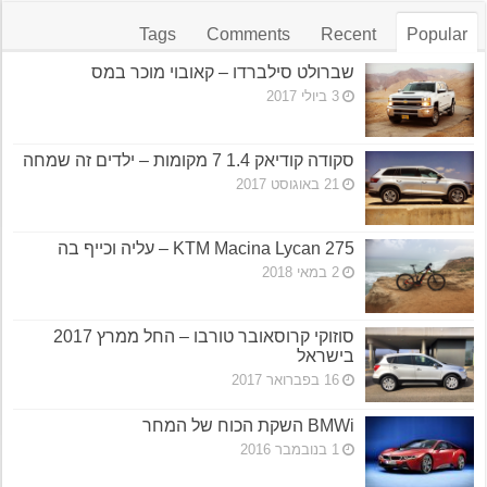
Tags
Comments
Recent
Popular
שברולט סילברדו – קאובוי מוכר במס
3 ביולי 2017
סקודה קודיאק 1.4 7 מקומות – ילדים זה שמחה
21 באוגוסט 2017
KTM Macina Lycan 275 – עליה וכייף בה
2 במאי 2018
סוזוקי קרוסאובר טורבו – החל ממרץ 2017
בישראל
16 בפברואר 2017
BMWi השקת הכוח של המחר
1 בנובמבר 2016