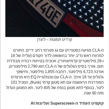
קרדיט תמונות – ליצרן
ה-CLA מגיעה כסטנדרט עם גג פנורמי רחב ידיים, התורם
למרווח ראש נדיב יותר בהשוואה לדור הקודם (עלייה של 16
ו-28 מילימטרים קדמי/אחורי), וזכוכית בטיחות רבודה מבודדת
חום. אורך בסיס הגלגלים של ה-CLA הוא 2,790 מילימטרים,
אורכה 4,723 מילימטר, רוחבה 1,855 מילימטר, וחישוקי
גלגלים עד 19 אינץ'. ה-CLA עם טכנולוגיית EQ היא מרצדס
המודרנית הראשונה עם תא מטען קדמי (frunk), המכיל 101
ליטר, בנוסף לתא מטען בנפח של 405 ליטר. תא המטען הגדול
מזה 90 שנה.
קוקפיט העתיד ה-Superscreen ועליונות AI