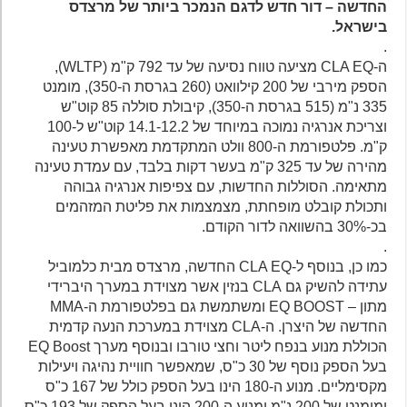
החדשה – דור חדש לדגם הנמכר ביותר של מרצדס
בישראל.
.
ה-CLA EQ מציעה טווח נסיעה של עד 792 ק"מ (WLTP),
הספק מירבי של 200 קילוואט (260 בגרסת ה-350), מומנט
335 נ"מ (515 בגרסת ה-350), קיבולת סוללה 85 קוט"ש
וצריכת אנרגיה נמוכה במיוחד של 14.1-12.2 קוט"ש ל-100
ק"מ. פלטפורמת ה-800 וולט המתקדמת מאפשרת טעינה
מהירה של עד 325 ק"מ בעשר דקות בלבד, עם עמדת טעינה
מתאימה. הסוללות החדשות, עם צפיפות אנרגיה גבוהה
ותכולת קובלט מופחתת, מצמצמות את פליטת המזהמים
בכ-30% בהשוואה לדור הקודם.
.
כמו כן, בנוסף ל-CLA EQ החדשה, מרצדס מבית כלמוביל
עתידה להשיק גם CLA בנזין אשר מצוידת במערך היברידי
מתון – EQ BOOST ומשתמשת גם בפלטפורמת ה-MMA
החדשה של היצרן. ה-CLA מצוידת במערכת הנעה קדמית
הכוללת מנוע בנפח ליטר וחצי טורבו ובנוסף מערך EQ Boost
בעל הספק נוסף של 30 כ"ס, שמאפשר חוויית נהיגה ויעילות
מקסימליים. מנוע ה-180 הינו בעל הספק כולל של 167 כ"ס
ומומנט של 200 נ"מ ומנוע ה-200 הינו בעל הספק של 193 כ"ס