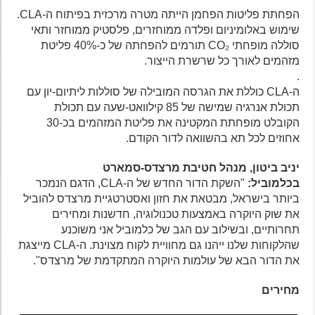
הפחתת פליטות הפחמן הייתה מטרה מרכזית בפיתוח ה-CLA.
שימוש באלומיניום ופלדה ממוחזרים, פלסטיק ממוחזר ותאי
סוללה מופחתי CO₂ תורמים להפחתה של כ-40% פליטת
מזהמים לאורך כל שרשרת הייצור.
.
ה-CLA כוללת את הגרסה המובילה של סוללות ליתיום-יון עם
תכולת אנרגיה שמישה של 85 קילוואט-שעה עם תכולת
הקובלט מופחתת המקטינה את פליטת המזהמים בכ-30
אחוזים לכל תא בהשוואה לדור הקודם.
יניב ביטון, מנהל חטיבת מרצדס-סמארט
בכלמוביל:
"השקת הדור החדש של ה-CLA, הדגם הנמכר
ביותר בישראל, מבטאת את חזון ואסטרטגיית מרצדס להוביל
את שוק היוקרה באמצעות טכנולוגיה, חדשנות ומחירים
תחרותיים, ובשילוב עם הגב של כלמוביל אני משוכנע
שהלקוחות שלנו ייהנו גם מחוויית לקוח מצוינת. ה-CLA מייצגת
את הדור הבא של עולמות היוקרה המתקדמת של מרצדס".
מחירים