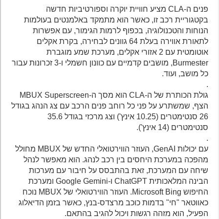
פנים ה-CLA מציע חוויית יוקרה וספורטיביות חדשה
בקטגוריית רכב זו, כאשר הוא מתמקד באלמנטים בעולמות
הנוחות והטכנולוגיה, בכפוף לרמות הגימור, עם אפשרות
לתאורת אווירה בעלת 64 גוונים לבחירה, בקרת אקלים
אוטומטית עם 2 אזורי אקלים, מערכת שמע מוגברת
Burmester, מושבים קדמיים עם כוונון חשמלי ו-3 זכרונות עבור
כל מושב, ועוד.
.
גולת הכותרת של ה-CLA הוא מסך ה-MBUX Superscreen
הצף, שמשתרע על פני כל רוחב פנים הרכב עם צג הנהג בגודל
26 סנטימטרים (10.25 אינץ') וצג מרכזי בגודל 35.6
סנטימטרים (14 אינץ').
.
עם יכולות GenAI, העוזר הווירטואלי החדש של MBUX מחולל
מהפכה במערכת היחסים בין רכב לנהג. הוא מאפשר לנהל
שיחה עם המערכת, זאת בהתבסס על חיבור עם מערכות
הבינה המלאכותית ChatGPT ו-Google Gemini ומערכת
החיפוש Microsoft Bing. העוזר הווירטואלי של MBUX נוכח
כאווטאר "חי" בדמות כוכב מרצדס-בנץ, כאשר בזמן הדיאלוג
הפעיל, הוא מזהה רגשות ויכול להגיב בהתאם.