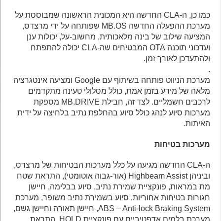
כמו כן, ה-CLA החדשה היא המכונית הראשונה שמבוססת על
מערכת ההפעלה החדשה MB.OS שפותחה על ידי מרצדס,
המציעה שילוב של בינה מלאכותית, מחשוב-על, יכולות ענן
ועדכוני תוכנה OTA המבטיחים שה-CLA יכולה להתפתח
ולהתעדכן לאורך זמן.
.
מערכת הניווט פותחה בשיתוף עם Google ומציעה אינטגרציה
מלאה של מידע בזמן אמת, כולל מסלולי טעינה מתקדמים
לרכבים חשמליים. לצד זה, חבילת MB.DRIVE מספקת
מערכות סיוע לנהג כולל סיוע בהחלפת נתיב בלחיצה על ידית
האיתות.
מערכות בטיחות
ה-CLA החדשה מגיעה על כלל מערכות הבטיחות של מרצדס,
וביניהן Highbeam Assist (אור-גבוה אוטומטי), התראת שטח
מת במראות, פונקציית שמירת נתיב, סיוע בבלימה, חיישן
חגורות בטיחות אחוריות, סיוע בשמירת נתיב משופר, מערכת
ABS – Anti-lock Braking System, חיישן תאורה וחיישן גשם,
מערכת בלמים אדפטיביים עם פונקציית HOLD, התראת