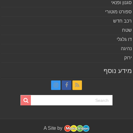
נון ופנאי
ורט מוטורי
ב חדש
ח
 גלגלי
יגה
וק
דע נוסף
A Site by