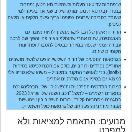
שנפתחות עד 180 מעלות ולשמשת תא מטען נפתחת
בנפרד (בגרסאות מסוימות), שילוב שמיועד בעיקר למי
שעובד בסביבה עירונית צפופה וצריך גישה חלקית או מלאה
למטען.
הדור הראשון של הברלינגו ממשיך להיות מיוצר גם
בארגנטינה, שנים אחרי שהוחלף באירופה, והפך שם לרכב
עבודה עממי שנפוץ במיוחד כבסיס להסבות ופתרונות
מקומיים שונים.
בגרסאות הנוסעים של הדור השלישי הוצעו שלושה מושבים
אחוריים נפרדים ורוחביים, כולם עם הכנה לכיסא בטיחות
(Isofix), כדי לאפשר התקנה במקביל – משהו שלא טריוויאלי
למצוא גם במיניוואנים מודרניים אחרים.
למרות התדמית הפרקטית וה"פשוטה" שלו, הברלינגו זכה
בתארים רשמיים – למשל "רכב השנה של ישראל 2023
בסגמנט מסחריות קלות", בזכות השילוב בין שימושיות,
אבזור מודרני והיצע רחב של גרסאות כולל חשמלית.
מנועים: התאמה למציאות ולא
למפרט