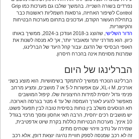
נפרדים בשורה השנייה. בהמשך שולבו גם מערכות כמו Grip
Control לשיפור האחיזה, גרסאות חשמליות ראשונות כבר
בתחילת העשור הקודם, ועדכונים בתחום מערכות הבטיחות
והקישוריות.
הדור השלישי
, שהוצג ב-2018 ועודכן ב-2024, ממשיך באותו
כיוון. הוא מודרני יותר ומאובזר יותר, אך לא מנסה לשנות את
האופי הבסיסי של הדגם. עבור קהל היעד של הברלינגו,
שמרנות מסוימת אינה בהכרח חיסרון.
הברלינגו של היום
הברלינגו הנוכחי ממשיך להתמקד בשימושיות. הוא מוצע בשני
אורכים, M ו-XL, עם אפשרות ל-5 או 7 מושבים, ומציע מרחב
פנימי גדול יחסית למידות החיצוניות שלו. קיפול המושבים
מאפשר להגיע לאורך העמסה של עד 4 מטר בגרסה הארוכה.
תא הנוסעים משלב בין נוחות בסיסית טובה לבין תפעול פשוט.
יש מושבים רכים יחסית, הרבה תאי אחסון ומסך מרכזי בגודל
10 אינץ'. מערכות הבטיחות כוללות בקרת שיוט אדפטיבית,
שמירה על נתיב וזיהוי שטחים מתים.
זה לא רכב שמנסה לספק חוויית נהיגה יוצאת דופן, אלא רכב