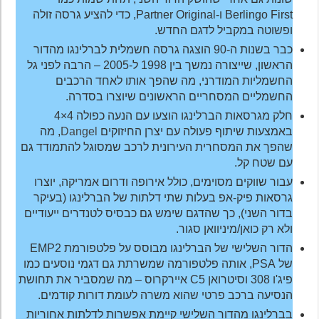
Berlingo First ו-Partner Original, כדי להציע גרסה זולה
ופשוטה במקביל לדגם החדש.
כבר בשנות ה-90 הוצגה גרסה חשמלית לברלינגו מהדור
הראשון, שייצורה נמשך בין 1998 ל-2005 – הרבה לפני גל
החשמליות המודרני, מה שהפך אותו לאחד הרכבים
החשמליים המסחריים הראשונים שיוצרו בסדרה.
חלק מגרסאות הברלינגו הוצעו עם הנעה כפולה 4×4
באמצעות שיתוף פעולה עם יצרן החיזוקים
Dangel
, מה
שהפך את המסחרית העירונית לרכב שמסוגל להתמודד גם
עם שטח קל.
עבור שווקים מסוימים, כולל אירופה ודרום אמריקה, יוצרו
גרסאות פיק-אפ בעלות שתי דלתות של הברלינגו (בעיקר
בדור השני), כך שהדגם שימש גם כבסיס לטנדרים ייעודיים
ולא רק כואן/מיניוואן סגור.
הדור השלישי של הברלינגו מבוסס על פלטפורמת EMP2
של PSA, אותה פלטפורמה שמשרתת גם דגמי נוסעים כמו
פיג'ו 308 וסיטרואן C5 איירקרוס – מה שמסביר את תחושת
הנסיעה ברכב פרטי שהוא משרה לעומת דורות קודמים.
בברלינגו מהדור השלישי קיימת אפשרות לדלתות אחוריות