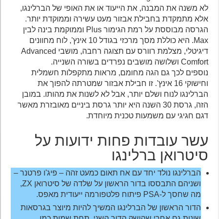
לא משנה את המבנה, את הייעוד או את האופי של הברלינגו,
אלא מתמקדת בחבילת אבזור מעט עשירה וממוקדת יותר.
הגרסה מבוססת על רמת הגימור Plus וממוקמת בינה לבין
Max. היא כוללת מסך מרכזי בגודל 10 אינץ', לוח מחוונים
דיגיטלי, מצלמת רוורס עם תצוגה רחבה, מושבי Advanced
Comfort ושלושה מושבים נפרדים בשורה השנייה.
נוספים לכך גם הגה מחומם, מראות מתקפלות חשמלית
וחישוקי 16 אינץ'. זו חבילת אבזור שמטרתה להפוך את
הברלינגו לנוח ושלם יותר, אבל לא לשנות את מהותו. במובן
הזה, גרסת 30 השנה היא יותר גרסת ביניים מאובזרת מאשר
דגם חגיגי עם משמעות טכנית מיוחדת.
עשר עובדות פחות ידועות על
סיטרואן ברלינגו
הברלינגו נולד יחד עם אח תאום כמעט זהה – פיג'ו פרטנר –
ושניהם התבססו בדור הראשון על שלדה של סיטרואן ZX,
מה שחסך ל-PSA פיתוח פלטפורמה ייעודית מאפס.
הדור הראשון של הברלינגו המשיך להיות מיוצר בגרסאות
שונות גם אחרי שהושק הדור השני, תחת שמות כמו