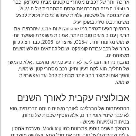
ארוכה יותר של רכבים מסחריים קטנים מבית סיטרואן. כבר
ב-1950 הציגה החברה את גרסת המסחרית של ה-2CV,
שהתבססה על פשטות, עלויות שימוש נמוכות ויכולת לבצע
משימות בסיסיות באופן יעיל.
בהמשך הגיעו דגמים כמו Acadiane וה-C15, שהרחיבו את
הרעיון עם ביצועים טובים יותר, אמינות משופרת ואפשרויות
שימוש מגוונות יותר. ה-C15, שיוצר עד 2006, כבר הציג כיוון
ברור של רכב עבודה קומפקטי שיכול להתאים גם לשימושים
משפחתיים.
מהבחינה הזו, הברלינגו לא הופיע כניתוק מהעבר, אלא כהמשך
של תהליך. הוא לקח רעיון ותיק, רכב מסחרי קטן ושימושי,
והפך אותו למוצר רחב יותר מבחינת קהל יעד ואפשרויות
שימוש.
אבולוציה עקבית לאורך השנים
ההתפתחות של הברלינגו לאורך השנים הייתה הדרגתית. הוא
לא עבר שינויי אופי חדים, אלא הוסיף שכבות של נוחות,
בטיחות וגמישות שימוש.
במהלך השנים נוספו פתרונות כמו Modutop, מערכת אחסון
עילית שנועדה לנצל טוב יותר את חלל התא, ושלושה מושבים