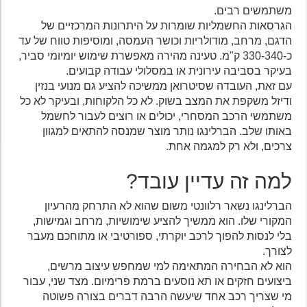
משתמשים רבים.
הגרסאות החשמליות שומרות על היתרונות המרכזיים של
הדגם, מרחב, מודולריות וכושר העמסה, ומוסיפות טווח של עד
כ-330-340 ק"מ. טעינה מהירה מאפשרת שימוש יומיומי סביר,
בעיקר בסביבה עירונית או במסלולי עבודה קבועים.
עם זאת, העובדה שסיטרואן ממשיכה להציע גם מנועי בנזין
ודיזל משקפת את המצב בשוק. לא כל הלקוחות, ובעיקר לא כל
משתמשי הרכב המסחרי, יכולים או רוצים לעבור לחשמל
באותו שלב. הברלינגו נותר מוצר שמנסה להתאים למגוון
צרכים, ולא רק למגמה אחת.
למה זה עדיין עובד?
הברלינגו נשאר רלוונטי משום שהוא לא התרחק מהרעיון
המקורי שלו. הוא ממשיך להציע שימושיות, מרחב וגמישות,
בלי לנסות להפוך לרכב יוקרתי, ספורטיבי או מתוחכם מעבר
לצורך.
הוא לא הבחירה המתאימה למי שמחפש עיצוב מרשים,
ביצועים חזקים או תא נוסעים ברמת פרימיום. מצד שני, עבור
מי שצריך רכב אחד שיעשה הרבה דברים בצורה פשוטה