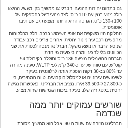
גם בתחום יחידות ההנעה, הברלינגו ממשיך בקו מעשי. ההיצע
כולל מנוע בנזין עם 110 כ"ס, לצד מנועי דיזל בהספקים של
100 ו-130 כ"ס. הגרסה החזקה יותר מוצעת גם עם תיבה
אוטומטית.
החלוקה הזו משקפת את אופי השימוש ברכב. חלק מהלקוחות
מחפשים רכב עירוני נוח יחסית, אחרים צריכים רכב עבודה
שנוסע הרבה או נושא משקל. הברלינגו מנסה לכסות את שני
הכיוונים בלי להציג יומרה ביצועית מיוחדת.
הגרסה החשמלית מציעה 136 כ"ס וסוללה בקיבולת 54
קוט"ש, עם טווח של עד כ-340 ק"מ לפי WLTP. טעינה מהירה
עד 80% בכ-30 דקות הופכת אותה לרלוונטית בעיקר
לשימושים עירוניים או למסלולים קבועים. טווח המחירים, בין
כ-27,800 ל-39,500 אירו, מציב את הברלינגו כאפשרות נגישה
יחסית בקטגוריה שלו, בעיקר בזכות הגמישות שהוא מציע.
שורשים עמוקים יותר ממה
שנדמה
הברלינגו מזוהה עם שנות ה-90, אבל הוא ממשיך מסורת