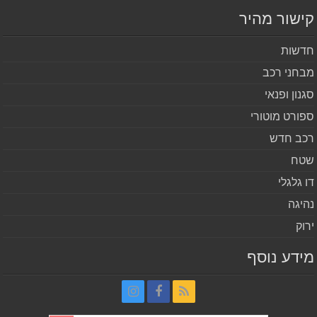
שור מהיר
שות
חני רכב
נון ופנאי
ורט מוטורי
ב חדש
ח
 גלגלי
יגה
וק
דע נוסף