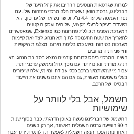
למרות שגרסאות הנוסעים הרחיבו את קהל היעד של
הברלינגו, גרסת הוואן נשארת חלק מרכזי מהזהות שלו. עם
נפח העמסה של עד 4.4 מ"ק וכושר נשיאה של עד טון, היא
מיועדת בעיקר לבעלי מקצוע, שליחים ועסקים קטנים.
המערכת הפנימית כוללת פתרונות כמו Extenso, שמאפשרים
להאריך את שטח ההעמסה לתוך תא הנהג. לצד זאת קיימות
מערכות בטיחות וסיוע כמו בלימת חירום, מצלמות היקפיות
וחיישני חניה מרובים.
השינוי המרכזי ביחס לדורות קודמים נמצא בסביבת הנהג. תא
הנהג מודרני ונעים יותר, עם מסך גדול וממשק עדכני יותר.
עבור מי שמשתמש ברכב ככלי עבודה יומיומי, אלה שיפורים
בעלי משמעות מעשית, גם אם הם אינם משנים את הייעוד
הבסיסי של הרכב.
חשמל, אבל בלי לוותר על
שימושיות
החשמול של הברלינגו נעשה באופן הדרגתי. כבר בסוף שנות
ה-90 הופיעה גרסה חשמלית ראשונה, אך רק בשנים
האחרונות הפכה הנעה חשמלית לאפשרות רלוונטית יותר עבור