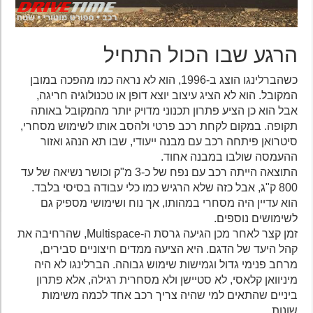
הרגע שבו הכול התחיל
כשהברלינגו הוצג ב-1996, הוא לא נראה כמו מהפכה במובן
המקובל. הוא לא הציג עיצוב יוצא דופן או טכנולוגיה חריגה,
אבל הוא כן הציע פתרון תכנוני מדויק יותר מהמקובל באותה
תקופה. במקום לקחת רכב פרטי ולהסב אותו לשימוש מסחרי,
סיטרואן פיתחה רכב עם מבנה ייעודי, שבו תא הנהג ואזור
ההעמסה שולבו במבנה אחוד.
התוצאה הייתה רכב עם נפח של כ-3 מ"ק וכושר נשיאה של עד
800 ק"ג, אבל כזה שלא הרגיש כמו כלי עבודה בסיסי בלבד.
הוא עדיין היה מסחרי במהותו, אך נוח ושימושי מספיק גם
לשימושים נוספים.
זמן קצר לאחר מכן הגיעה גרסת ה-Multispace, שהרחיבה את
קהל היעד של הדגם. היא הציעה ממדים חיצוניים סבירים,
מרחב פנימי גדול וגמישות שימוש גבוהה. הברלינגו לא היה
מיניוואן קלאסי, לא סטיישן ולא מסחרית רגילה, אלא פתרון
ביניים שהתאים למי שהיה צריך רכב אחד לכמה משימות
שונות.