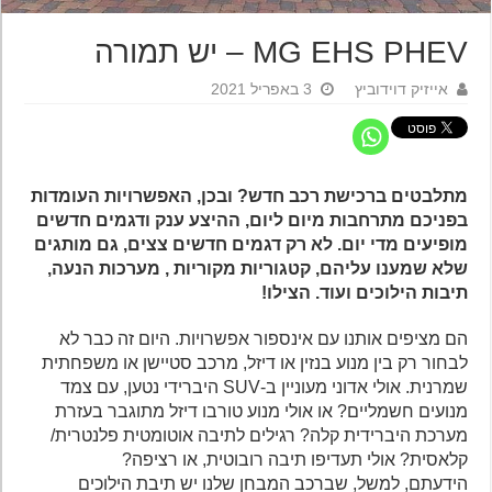
MG EHS PHEV – יש תמורה
אייזיק דוידוביץ
3 באפריל 2021
מתלבטים ברכישת רכב חדש? ובכן, האפשרויות העומדות
בפניכם מתרחבות מיום ליום, ההיצע ענק ודגמים חדשים
מופיעים מדי יום. לא רק דגמים חדשים צצים, גם מותגים
שלא שמענו עליהם, קטגוריות מקוריות , מערכות הנעה,
תיבות הילוכים ועוד. הצילו!
הם מציפים אותנו עם אינספור אפשרויות. היום זה כבר לא
לבחור רק בין מנוע בנזין או דיזל, מרכב סטיישן או משפחתית
שמרנית. אולי אדוני מעוניין ב-SUV היברידי נטען, עם צמד
מנועים חשמליים? או אולי מנוע טורבו דיזל מתוגבר בעזרת
מערכת היברידית קלה? רגילים לתיבה אוטומטית פלנטרית/
קלאסית? אולי תעדיפו תיבה רובוטית, או רציפה?
הידעתם, למשל, שברכב המבחן שלנו יש תיבת הילוכים