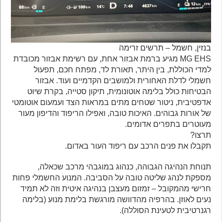
בנזין, חשמל – תרשים זרימה
MG EHS מגיע ברמת אבזור אחת, עם רשימת אבזור מכובדת
למדי הכוללת, בין היתר, תאורת לד, מפתח חכם, תפעול
חשמלי לדלת האחורית ולמושבים הקדמיים ועוד. אבזור
הבטיחות כולל בלימה אוטונומית, תיקון סטייה, בקרת שיוט
אדפטיבית, ניטור שטחים מתים במראות הצד ועמעום אוטומטי
של אורות גבוהים. האיכות טובה, ואפילו הריפוד והדיפון מעור
מעוטרים בתפרים אדומים.
תרצו?
תקבלו את פנים הרכב עם ריפוד העור באדום.
תנוחת הנהיגה הגבוהה, כנהוג במוגבהי מרכב שכאלה,
מספקת לנהג שליטה טובה על הסביבה. המנוע החשמלי פחות
חרישי מהמקובל – זמזום מעצבן בנהיגה איטית וזה לא תמיד
נעים לאוזן. בהרפיה מהדוושה מורגשת בלימת מנוע (בלימה
רגנרטיבית לטעינת הסוללה).