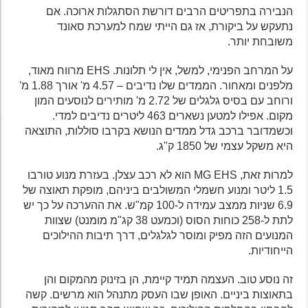
הנבירה בתפריטים הרבים דורשת הסתגלות ארוכה. אם
נתעקש על ביקורת, אז גם הייתי שמח למערכת סאונד
משובחת יותר.
על המרחב הפנימי, למשל, אין לי תלונות. EHS מרווח מאוד,
מלפנים ומאחור. הממדים שלו נדיבים – 4.57 מ' אורך 1.88 מ'
ורוחב עם בסיס גלגלים של 2.72 מ' מותירים לנוסעים המון
מקום. אפילו למטען נשארים 463 ליטרים נדיבים למדי.
וכשמדובר ברכב גדל ממדים הנושא בקרבו סוללות, התוצאה
היא משקל עצמי של 1850 ק"ג.
למרות זאת, MG EHS הוא לא רכב עצלן. בעזרת מנוע טורבו
1.5 ליטר ומנוע חשמלי המשולבים ביניהם, מופקת תאוצה של
6.9 שניות ממצב עמידה ל-100 קמ"ש. את ההערכה על כך יש
לתת ל-258 כוחות הסוס (וכמעט 38 קג"מ מומנט) שצוות
המנועים הזה מפיק ומוסר לגלגלים, דרך תיבות ההילוכים
הייחודיות.
זה נוסע טוב. העצמה תמיד קיימת, הן בזינוק מהמקום והן
בתאוצות ביניים. האופן שבו העסק מתנהל הוא מרשים. קשה