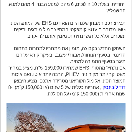
ייחודית, בעלת 10 הילוכים, 6 מהם למנוע הבנזין 4 מהם למנוע
החשמלי?
תכירו: רכב המבחן שלנו היום הוא דגם EHS של המותג הסיני
MG. מדובר ב-SUV קומפקטי המתייצב מול מותגים ותיקים
ומוכרים וללא כל רגשי נחיתות, מזמין אותם לדו-קרב.
השחקן החדש בקבוצה, מזמין את מתחריו לתחרות בתחום
הדינמי, בסעיף הנוחות/ אבזור/ עיצוב, ובעיקר קורא עליהם
תיגר בסעיף התמורה למחיר.
אם נתחיל מהסוף, EHS שמחירו 159,000 ש"ח, מציע במחיר
מעט יקר יותר מקיה נירו PHEV, הרבה יותר אוטו. ואם איכות
המוצר הסיני אל מול הקוריאני מטרידה אתכם, מציע היבואן
דוד לובינסקי
, אחריות כללית של 5 שנים (או 150,000 ק"מ) ו-8
שנות אחריות (150,000 ק"מ) על הסוללה.