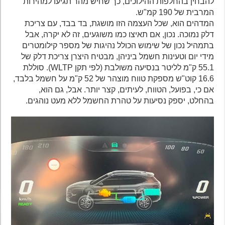
להבחין בהחלפות ההילוכים, כך שחיש מהר תגיעו למהירות
המרבית של 190 קמ"ש.
המדהים הוא, שכל העצמה הזו מושגת, בד בבד, עם צריכת
דלק נמוכה. נכון, אם תאיצו כמו משוגעים, זה לא יקרה, אבל
בתמהיל נכון של שימוש הכולל נהיגות של מספר קילומטרים
מידי יום וטעינות חשמל ביניהן, מבטיח היצרן צריכת דלק של
55.1 ק"מ לליטר בנסיעה משולבת (לפי תקן WLTP). סוללת
16.6 קוט"ש מספקת טווח מוצהר של 52 ק"מ על חשמל בלבד,
אם כי, בפועל, הטווח, לעיתים, קצר יותר. אבל, גם הוא,
בהחלט, יספק נסיעות על טהרת החשמל ללא מעט נוהגים.