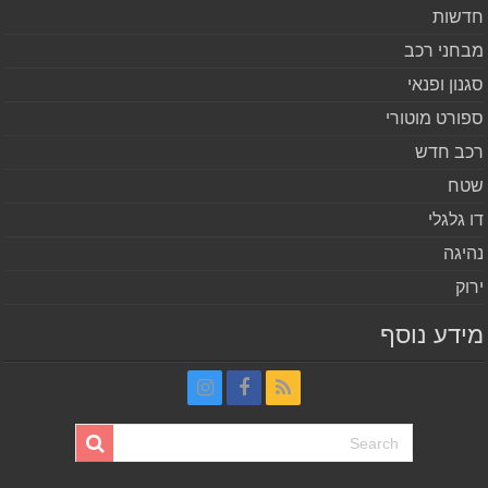
שות
חני רכב
נון ופנאי
ורט מוטורי
ב חדש
ח
 גלגלי
יגה
וק
דע נוסף