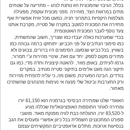
בכלל, הגיבוי שהמכונית הזו נותנת לנהג – מתריעה על שטחים
מתים במראות הצד, מזהירה מפני מכונית עוקפת, מפעילה
מצלמות היקפיות בתמרוני חניה, כמעט מכל זווית אפשרית ואף
מחזירה את המכונית למוטב במקרה של סטייה, מקרבת אותנו
צעד נוסף לעבר המכונית האוטונומית.
בכדי שמערכות כאלה יעבדו כמו שצריך, חשוב שהתשתית,
כמו סימוני הנתיבים על פני הכביש, יתוחזקו ברמה גבוהה כמו
בשוויץ. בכל כביש שנסענו, הסימונים היו ברורים, צבועים ולא
מתירים מקום לספק. יחד עם זאת, שינויי מהירות ע"י תמרור,
גרמו לעיתים, באופן מוזר, להאטה קיצונית וחדה מדי, כמו גם
תיקוני הגה מעט אלימים בתיקוני סטייה מנתיב. במקרים
בודדים, הבינה המערכת, משום מה, כי עליה להפחית מהירות
ורק התערבות וביטול שלי מנעה אי נעימות מהנהגים שהשתרכו
מאחור.
האאודי שלנו שמחירה הבסיסי בגרמניה הוא 61,150 יורו
ומחירה לאחר התוספות האופציונאליות שכללה מגיע
ל-83,520 יורו, התגלתה כבת לוויה מפנקת מאוד. מושבי
ספורט המתכוננים חשמלית בכל כיוון אפשרי ומעסים את הגב
בנסיעות ארוכות, מתלים אדאפטיביים המקשיחים עצמם