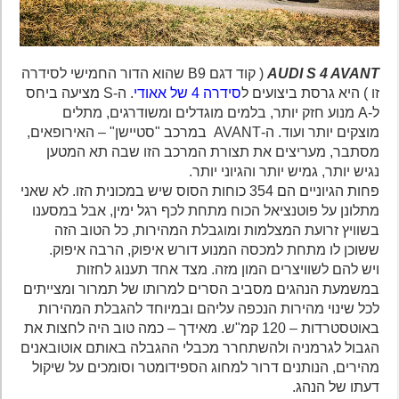
AUDI S 4 AVANT
( קוד דגם B9 שהוא הדור החמישי לסידרה
זו ) היא גרסת ביצועים ל
סידרה 4 של אאודי
. ה-S מציעה ביחס
ל-A מנוע חזק יותר, בלמים מוגדלים ומשודרגים, מתלים
מוצקים יותר ועוד. ה-AVANT במרכב "סטיישן" – האירופאים,
מסתבר, מעריצים את תצורת המרכב הזו שבה תא המטען
נגיש יותר, גמיש יותר והגיוני יותר.
פחות הגיוניים הם 354 כוחות הסוס שיש במכונית הזו. לא שאני
מתלונן על פוטנציאל הכוח מתחת לכף רגל ימין, אבל במסענו
בשוויץ זרועת המצלמות ומוגבלת המהירות, כל הטוב הזה
ששוכן לו מתחת למכסה המנוע דורש איפוק, הרבה איפוק.
ויש להם לשוויצרים המון מזה. מצד אחד תענוג לחזות
במשמעת הנהגים מסביב הסרים למרותו של תמרור ומצייתים
לכל שינוי מהירות הנכפה עליהם ובמיוחד להגבלת המהירות
באוטסטרדות – 120 קמ"ש. מאידך – כמה טוב היה לחצות את
הגבול לגרמניה ולהשתחרר מכבלי ההגבלה באותם אוטובאנים
מהירים, הנותנים דרור למחוג הספידומטר וסומכים על שיקול
דעתו של הנהג.