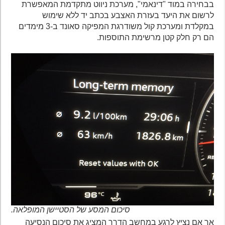
בבחירה במוד "דינאמי", מערכת ניווט מתקדמת המאפשרת
לרשום את היעד בעזרת האצבע בכתב יד ללא שימוש
במקלדת ומערכת קול משודרגת המפיקה סאונד ב-3 מימדים
הם רק חלק קטן מרשימת התוספות.
סיכום המסע של הסטיישן המופלאה.
אך אם נציץ לרגע במחשב הדרך המציג את סיכום הנסיעה