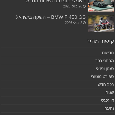
חשמלית ומרכז השירות החדש
26 ביולי 2026
BMW F 450 GS – השקה בישראל
2 ביולי 2026
שור מהיר
שות
חני רכב
נון ופנאי
ורט מוטורי
ב חדש
ח
 גלגלי
יגה