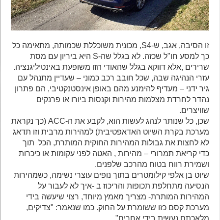
זו הסיבה, אגב, ש-S4, מכונית משוכללת שכמותה, מתאימה כל
כך למסע חו"ל שכזה. לא בגלל שה-S היא ביריון עם מסת
שרירים ,אלא דווקא בגלל שהאודי הזו משופעת באינטיליגנציה.
עזרי הנהיגה שבה, שכל חובב רכב כמוני – שעדיין מתנהל עם
גיר ידני – מעדיף להימנע מהם באופן אינסטנקטיבי, הם פתרון
נהדר לחרדת מצלמות מהירות וקנסות ביורו או פרנקים
שוויצרים.
שכן, כל שנותר לנהג לעשות הוא, לקבע את ה-ACC (כך נקראת
מערכת בקרת השיוט האדאפטיבית) למהירות מרבית וזו תדאג
לא לחצות את גבולות המהירות החוקית המותרת, הכל תוך
כדי קריאת תמרורי – מהירות , האטה לפני עקומות או כיכרות
ושמירת רווח בטוח מהרכב שלפנים.
שיוט בן אלפי קילומטרים בתוך נופים עוצרי נשימה, כשמהירות
הנסיעה מתחלפת תכופות והריכוז ב -איך לא לעבור על
המהירות המותרת- מצריך מאמץ מיוחד, רצוי שיעשה בידי
מערכת קסם כזו ששומרת על החוק. כמו שנאמר: "צדיקים,
מלאכתם נעשית בידי אחרים"…