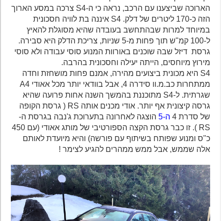
הארוכה שביצענו עם הרכב, נראה כי ה-S4 צרכה במסע הארוך
הזה כ-170 ליטרים של דלק. S4 איננה בת לוויה חסכונית
במיוחד למרות שבהתחשב בעובדה שהיא מסוגלת להאיץ
ל-100 קמ"ש תוך פחות מ-5 שניות, צריכת הדלק היא סבירה.
גרסת דיזל שבה שוכנים באורוות המנוע סוסי עבודה ולא סוסי
מירוץ מיוחסים, הייתה יעילה וחסכונית בהרבה.
S4 היא מכונית ביצועים מהירה, אמנם פחות מושחזת וחדה
ממתחרות כב.מ.וו סידרה 4, אבל בוודאי יותר מכל אאודי A4
שגרתית. ל-S4 מתוכננת בהמשך השנה אחות פרועה שהיא
גרסה קיצונית אף יותר. אודי מכנים אותה RS ( גרסת הקופה
של סדרת 4
ה-5
הוצגה לאחרונה בתערוכת ג'נבה בגרסת ה-
RS ). זו כבר גרסת הקצה הספורטיבי של מותג אאודי (עם 450
כ"ס ומנוע שפותח בשיתוף עם פורשה) והיא מיועדת לאותם
אלה שממש, אבל ממש ממהרים להגיע לצימר !