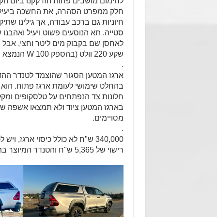
לחימום מושבים פחות הזדקקנו ביום הקי
חלק ממפרט הסהרה, את החשכה ביעילות
חיוניות גם ברכב עבודה, אך גילינו שתיק
סטייה. תא הנוסעים פשוט ויעיל ואהבנו 
לאחסן שם בקבוק מים ליטר וחצי, אבל 
שקע 220 וולט (בהספק 100 W הנמצא בתא המרכזי שבין המושבים), הוא אביזר חשוב.
.
ארגז המטען הסגור שהוצמד לטנדר ההד
בהחלט שימושי לעומת ארגז פתוח. הוא 
חלונות צד הנפתחים על טלסקופים ומקל
בארגז המטען ציוד ולא תמצאו אשפה ש
מסויימים.
.
רישוי של 5,365 ש"ח והטנדר המיוצר בתאילנד – שלכם.