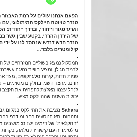
וארגז סגור וייחודי, ובדרך ייחודית:
של הירדן ההררי, בקטע שבין גשר בנו
קילומטרים בלבד…
.
המסלול נמצא בשוליים המזרחיים של הג
לרמת הגולן, ומציע חוויית נהיגה עשירה:
פניות חדות, קירות סלע זקופים, מצד אח
זורם, מהצד השני. בחלקים מסוימים – 
לנחל עצמו מאלצת להפחית את הקצב 
יכולות השטח שההיילקס מציע.
.
Sahara
מציבה את ההיילקס במקום גבו
והנוחות. תא הנוסעים רחב ומודרני בה
“החקלאית” של דגמים ישנים: מושבים מ
מולטימדיה עם קישוריות מלאה, בקרות
ותחושה שהרכב הזה לא רק מיועד להוביל