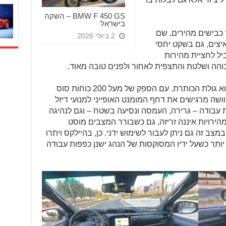
BMW F 450 GS – השקה
בישראל
 כבישים מהירים, שם
2 ביולי 2026
איצים, גם בשקט יחסי
ל לחציית מהירות
בוהה ושלטת והתצפית לאחור ולפנים טובה מאוד.
מנוע הטורבו – דיזל בנפח 2.8 ליטרים הוא גולת הכותרת. עם הספק של מעל 200 כוחות סוס
ושה מרגישים את דחף המומנט האופייני למנועי דיזל
 עבודה – גרירה, העמסה ונסיעה בשטח – וגם לנהיגה
רויות איננה זריזה, גם כשבורר המצבים מוסט
קודה. במצב זה גם ניתן לעבור לשימוש ידני. כן, בהיילקס ויתרו
ח יותר כשעל ידיו המסוקסות של הנהג ישנן כפפות עבודה