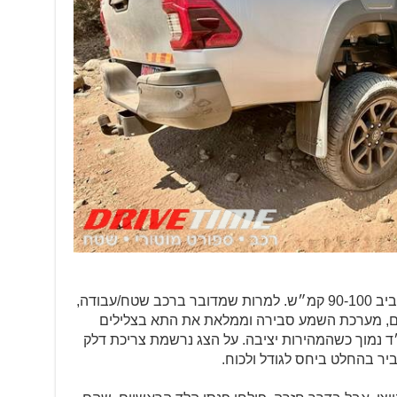
בדרך חזרה דרומה, ההיילקס מתייצב סביב 90-100 קמ״ש. למרות שמדובר ברכב שטח/עבודה,
ים, מערכת השמע סבירה וממלאת את התא בצלילים
״ד נמוך כשהמהירות יציבה. על הצג נרשמת צריכת דלק