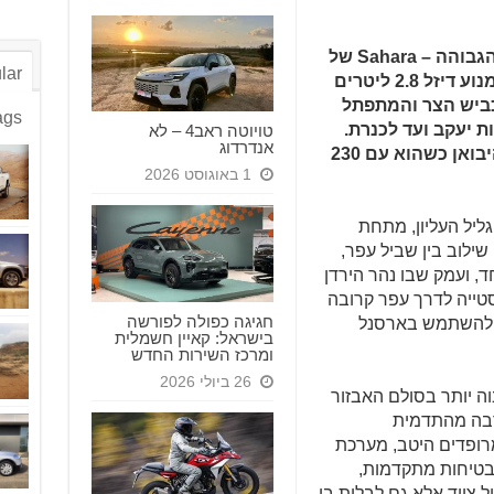
הפעם אנחנו עולים על רמת האבזור הגבוהה – Sahara של
lar
טנדר טויוטה היילקס המיתולוגי, עם מנוע דיזל 2.8 ליטרים
 הכביש הצר והמתפתל
ags
ת יעקב ועד לכנרת.
טויוטה ראב4 – לא
אנדרדוג
טנדר חדש דנדש שנמסר לנו על ידי היבואן כשהוא עם 230
1 באוגוסט 2026
ליל העליון, מתחת
 שילוב בין שביל עפר,
ד, ועמק שבו נהר הירדן
סטייה לדרך עפר קרובה
חגיגה כפולה לפורשה
ולהשתמש בארסנל
בישראל: קאיין חשמלית
ומרכז השירות החדש
26 ביולי 2026
ה יותר בסולם האבזור
רבה מהתדמית
רופדים היטב, מערכת
 בטיחות מתקדמות,
 ציוד אלא גם לבלות בו