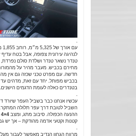
.
לנהיגה עירונית צפופה, אבל בטח עדיף 
טנדר נשאר טנדר ושלדת סולם נפרדת, קפ
מחירם בכביש. מעבר מהיר על מהמורות
חדשה. עם מפרט טכני שכזה גם אין מה 
בכביש מפותל. יחד עם זאת, מדהים עד
בטנדרים כאלה לעומת הדגמים הישנים.
.
עכשיו אנחנו כבר בשביל העפר שיורד דר
השביל לטובת דרך עפר תלולה המתקרב
ההנעה הכפולה. סיבוב מתג, ומצב
4×4
נ
קטנות וקטעי אדמה מהודקת – אך יש גם
.
מרווח הגחון הנדיב מאפשר לעבור מעל ס