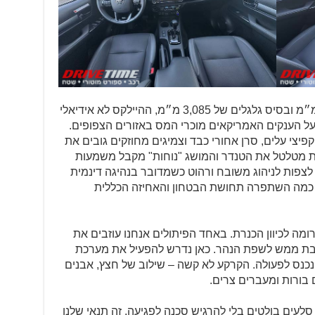
עם אורך של 5,325 מ״מ, רוחב 1,855 מ״מ ובסיס גלגלים של 3,085 מ״מ, ההיילקס לא אידיאלי
על הענקים האמריקאים מוכרי המס באזורים הצפופים.
יצי עלים, סרן אחורי כבד וצמיגים מחוזקים גובים את
 מטלטל את הטנדר והמושג "נוחות" מקבל משמעות
לצפות לניהוג משובח ורהוט כשמדובר בנהיגה דינמית
 כמה השתפרה תחושת הבטחון והאחיזה הכללית
ומה לכיוון הכנרת. באחד הפיתולים אנחנו עוזבים את
ת ממש לשפת הנהר. כאן נדרש להפעיל את מערכת
כנס לפעולה. הקרקע לא קשה – שילוב של חצץ, אבנים
 בורות ומעברים צרים.
לעים בולטים בלי להרגיש סכנה לפגיעה, זה תנאי שלנו