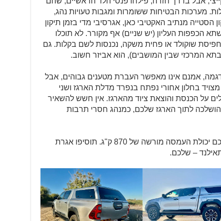
יצי, אבל בדרך חזרה, פילחו פנסי הלד הראשיים, שהם
. מערכות הבטיחות ששומרות ומגבות טעויות נהג,
ון הסטייה מנתיב האקטיבי כאן, אגרסיבי מדי בזמן תיקון
שתא הכפפות העליון (יש שניים) אף מקורר. לא תוכלו
חפיסת שוקולד או פחית משקה, נכנסות לשם בקלות. גם
גמה, אמנם אינו מאפשר העברת מטענים גבוהים, אבל
מצויד בחלון אחורי נפתח בנפרד מדלת הארגז ושני
ים על הכנסת והוצאת ציוד מהארגז. אין חשש להשאיר
הושלכה לתוך הארגז שלכם, כמנהג חסרי תרבות
340,000 ש"ח לא כולל כיסוי ארגז, ויש לכם יכולת העמסה מורשה של 870 ק"ג. תוסיפו אגרת