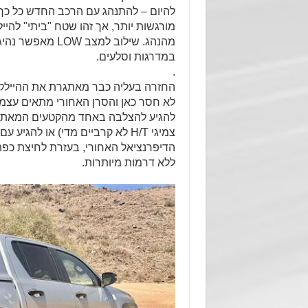
להיום – להתנהג עם הרכב החדש כל כך,
מורגשות יותר, אך זהו שטח "ביתי" להי
מהנהג. שילוב למצ
במדרגות וסלעים.
.
לא חסר כאן והסרן האחורי מתאים עצמו
להגיע להצלבה באחד מהקטעים המאתגרי
צמיגי H/T לא קרביים מדי) או להג
הדיפרנציאל האחורי, בעזרת לחיצת כפת
ללא דרמות מיותרות.