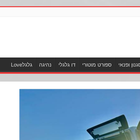
גנון ופנאי
ספורט מוטורי
דו גלגלי
נהיגה
גלגלLove