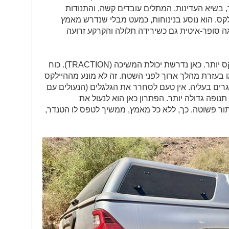
 בשיא העדינות. המתלים עובדים קשה, והתנודות
ילקס. הוא נוסע בנינוחות, כמעט מבלי שנדרש מאמץ
ב LOW מאפשר נהיגה סופר-איטית גם כשירידה תלולה והקרקע זרועה
החזרה בעליה כבר מאתגרת את ההיילקס יותר. כאן נדרשת יכולת המשיכה (TRACTION). כוח
 בעזרת מהלך ארוך לפני השטח. זה לא מונע מההיילקס
ם בעליה. אין טעם לסחרר את הגלגלים (הנעולים עם
יע עם תנופה גדולה יותר. הפתרון כאן הוא לנעול את
ור פשוטה. כך, ללא כל מאמץ, ממשיך לטפס לו הטנדר,