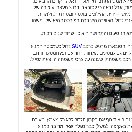
א ממש התחברתי. אולי היו אלה הקווים הרבועים,
ות, אבל נראה כי לסובארו דרוש מעצב. עיצובה של
ושן – ידית ההילוכים בולטת ומסורתית, ולמרות
כי גדול, האווירה השוררת בפורסטר היא של "משהו
תא הנוסעים והתחושה היא כי ישרוד שנים רבות.
חה והסובארו מרגיש כרכב
SUV
גדול כשמכסה המנוע
יים גם לנוסעים מאחור, ויחד עם תא המטען הרחב
רכב משפחתי שעונה על צרכי משפחה היוצאת לטיול.
נה הוא דוחף את הקרון הגדול ללא כל מאמץ. מעיכת
ת בעקיפה, למשל) כבר מגלה שאין מדובר במנוע