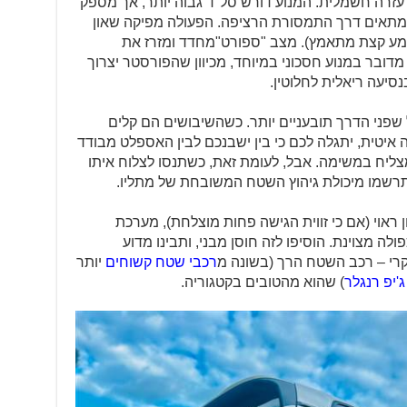
זרה חשמלית. המנוע דורש סל"ד גבוה יותר, אך מספק
תאים דרך התמסורת הרציפה. הפעולה מפיקה שאון
 נשמע קצת מתאמץ). מצב "ספורט"מחדד ומזרז את
מדובר במנוע חסכוני במיוחד, מכיוון שהפורסטר יצרוך
שפני הדרך תובעניים יותר. כשהשיבושים הם קלים
איטית, יתגלה לכם כי בין ישבנכם לבין האספלט מבודד
ו) שפחות מצליח במשימה. אבל, לעומת זאת, כשתנסו לצלוח איתו
תתרשמו מיכולת גיהוץ השטח המשובחת של מתליו.
 ראוי (אם כי זווית הגישה פחות מוצלחת), מערכת
ה מצוינת. הוסיפו לזה חוסן מבני, ותבינו מדוע
רי – רכב השטח הרך (בשונה מ
רכבי שטח קשוחים
יותר
ג'יפ רנגלר
) שהוא מהטובים בקטגוריה.