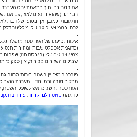
מוגדש הרותם למאמץ תוספת טורבו או ע
את הסחורה, תוך התאמת יחס העברה מ
רב יותר (שהוא די נעים לאוזן, גם אם
התגובות, כמובן, אך בסופו של דבר, לא 
לכם, בממוצע, כ-9-10 ק"מ לליטר דלק בנסיעה ריאלית לחלוטין.
.
איכות נסיעתו של הפורסטר מתגלה ככל 
(כדוגמת אספלט שבור) ומהירות הנסיעה 
צמיג 235/50-19 (בגרסה הז
שבילים השזורים בבורות, אין ספק כי 
.
פורסטר מצטיין בשטח בזכות מרווח גחון
מתלים טובה ובמיוחד – מערכת הנעה כפול
הפורסטר נחשב כראש לשועלי השטח, ק
כדוגמת
טויוטה לנד קרוזר
,
פורד ברונקו,