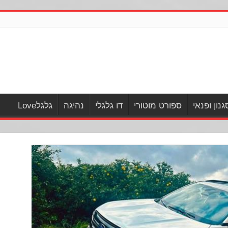
גנון ופנאי
ספורט מוטורי
דו גלגלי
נהיגה
גלגלLove