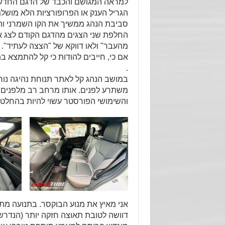
למראה המגושם והכבד של הדגם החדש ל
הגריל הענק או הפרופורציות הלא מושלמ
סביבת הנהג ממשיך את הקו השמרני והמי
החלפת שני הצגים מהדגם הקודם לצג אנ
מהעבר" ולאו דווקא של "הצצה לעתיד".
אם כי, חייבים להודות כי קל להתמצא ב
.
במושב הנהג קל לאתר תנוחת נהיגה נו
משתרע לפנים. אותו מרחב רב מלפנים ק
והשימושי הפורסטר עשוי להיות בהחלט 
אני מאיץ את מנוע הבוקסר. בתנועה מתו
דוושה לטובת תאוצה חזקה יותר (הנדרש