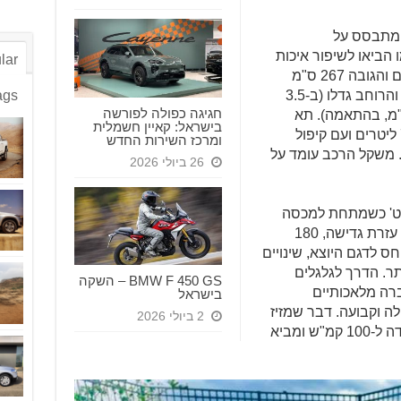
 השישי של פורסטר הוצג ב-2023 ומתבסס על
ו הביאו לשיפור איכות
lar
הנסיעה והיכולת הדינמית. בסיס הגלגלים והגובה 267 ס"מ
ו-173 ס"מ נותרו ללא שינוי, ואילו האורך והרוחב גדלו (ב-3.5
ags
חגיגה כפולה לפורשה
465.5 ס"מ וב-1.5 ס"מ ל-183 ס"מ, בהתאמה). תא
בישראל: קאיין חשמלית
המטען של הפורסטר מתוכנן להכיל 719 ליטרים ועם קיפול
ומרכז השירות החדש
ה יעלה ל-2210 ליטרים. משקל הרכב עומד על
26 ביולי 2026
רט' כשמתחת למכסה
המנוע ארבעה צילנדרים המנפקים, ללא עזרת גדישה, 180
ם קלים ביחס לדגם היוצא, שינויים
ר. הדרך לגלגלים
BMW F 450 GS – השקה
בעלת 8 יחסי העברה מלאכותיים
בישראל
לה וקבועה. דבר שמזיז
2 ביולי 2026
את ה'ספורט' שלנו תוך 9.4 שניות מעמידה ל-100 קמ"ש ומביא