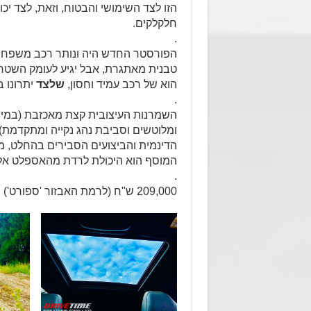
הזו לצד השימושי והבטוח, וזאת, לצד י
חלקלקים.
.
הפורסטר החדש היה ונותר רכב משפחתי 
טבנית מאתגרת, אבל יגיע לעומק השטח גם
הוא של רכב עמיד וחסון,
שלצד
יתרונו
.
השמרנות העיצובית קצת מאכזבת (במיוחד
ומלוטשים וסביבת נהג נקייה ומתקדמת),
הדינמית והביצועים הסבירים בהחלט, 
המוסף הוא היכולת לרדת מהאספלט אל
.
209,000 ש"ח (לרמת האבזור 'ספורט') והפורסטר הזו יכולה להיות שלכם.