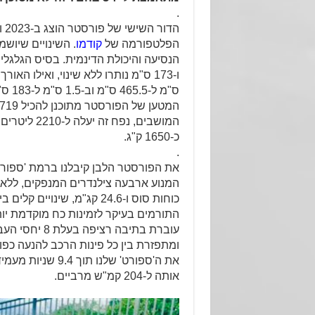
.
הדור
הפלטפורמה של
קודמו
. השינויים שיושמ
ס"מ ל-
המושבים, נפח ז
כ-1650 ק"ג.
.
את הפורסטר הלבן קיבלנו ברמת 'ספו
כוחות סוס ו-24.6 קג"מ, שינויי
התורמים בעיקר לזמינות כח מוקדמת יות
עוברת בתיבה רציפה 
ומתפזרת בין כל פינות הרכב להנעה כפו
אותה ל-204 קמ"ש מרביים.