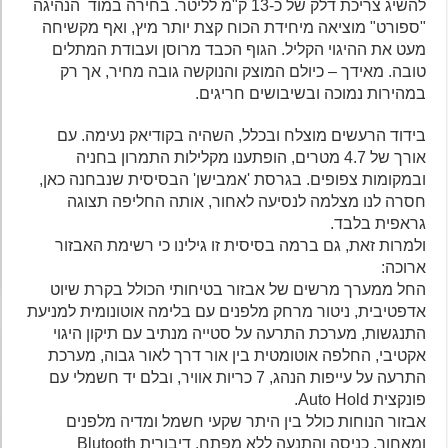
להשיג צריכת דלק של כ-13 ק"מ לליטר. בחירה במוד הנהיגה
"ספורט" מוציאה מיחידת הכוח קצת יותר מיץ, ואף מקשיחה
מעט את ההיגוי הקליל. הגוף הכבד מרוסן ועבודת המתלים
טובה. מאידך – כיולם המוצק והנוקשה גובה מחיר, אך רק
במהירות נמוכה ובשיבושים חריגים.
בידוד הרעשים מוצלח ובכלל, השהיה בקודיאק נעימה. עם
אורך של 4.7 מטרים, הופתענו מקלילות התמרון בחניה
ובמקומות צפופים. בגרסת 'אמבישן' הבסיסית שנבחנה כאן,
חסרה לנו מצלמה לנסיעה לאחור, אותה החליפה תצוגה
גראפית בלבד.
ולמרות זאת, גם ברמה בסיסית זו גילינו כי רשימת האבזור
ארוכה:
החל ממערך מרשים של אבזור בטיחותי הכולל בקרת שיוט
אדפטיבית, ניטור מרחק מלפנים עם בלימה אוטונומית למניעת
התנגשות, מערכת התרעה על סטייה מנתיב עם תיקון היגוי
אקטיבי, החלפה אוטומטית בין אור דרך לאור גבוה, מערכת
התרעה על עייפות הנהג, 7 כריות אוויר, ובלם יד חשמלי עם
פונקצית Auto Hold.
אבזור הנוחות כולל בין היתר שקעי חשמל ומדיה מלפנים
ומאחור, כניסה והתנעה ללא מפתח, דיבורית Blutooth