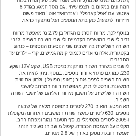
(תמיכתם לא מושלמת). זה גם אומר שכל שעון ונורה בלוח
המחוונים במקום בו תצפו שיהיו. גם מסך המגע בגודל 8
אינטש, עם 'אפל קארפלי' ו'אנדרואיד אוטו' מאוד פשוט
וידידותי לתפעול. כאן בתא הנוסעים הכל מתפקד כראוי.
בנוסף לכך, מרווח הסרנים הגדול בן 2.79 מ' מאפשר מרווח
נדיב ליושבי המושבים הקדמיים וליושבי השורה השנייה. לגבי
השורה השלישית בה יושבים שני הנוסעים הנוספים – כנהוג
בקטגוריה, אלה מיועדים לנמוכי קומה גמישים, קרי – ילדים עד
מתבגרים.
ליושבים בשורה השניה מותקנת כניסת USB, שקע 12V ושקע
230, כמו גם פתחי איורור נוספים. בנוסף, ניתן להזיח את
השורה השנייה לפנים-אחור (באופן מפוצל ), ולכוון את זווית
המשענת. וורסטיליות זו, מאפשרת ריווח המרחב ליושבי
השורה השלישית, על חשבון מירווח רגליהם של יושבי השורה
השנייה.
תא המטען הוא בן 270 ליטרים בתפוסה מלאה של שבעה
נוסעים, 630 ליטרים כאשר שורת המושבים האחרונה מקופלת
ו-2005 ליטרים מקסימליים. סף הטענה נמוך ומפתח רחב,
מקלים על העמסת הכבודה. קיפול מושב הנוסע ליד הנהג
יאפשר הובלת מטען באורך של 2.8 מטרים.