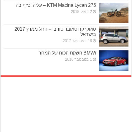
KTM Macina Lycan 275 – עליה וכייף בה
2 במאי 2018
סוזוקי קרוסאובר טורבו – החל ממרץ 2017
בישראל
16 בפברואר 2017
BMWi השקת הכוח של המחר
1 בנובמבר 2016