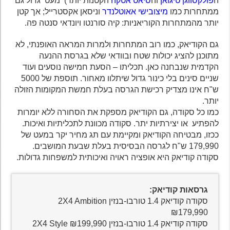
ה
פולקסווגן טיגואן
וה
סיאט אטקה
הקטנות יותר) מעט גדול גם
ממתחרות כמו
מיצובישי אאוטלנדר
וניסאן אקסטרייל; אך קטן
יותר מהמתחרות הקוריאניות: קיה סורנטו ויונדאי סנטה פה.
גם הקודיאק, כמו רוב המתחרות ולמרות המראה האופנתי, לא
מתוכנן להציג יכולות שטח ובוודאי שלא בגרסת ההנעה
הקדמית שנבחנה כאן. תכליתו – הסעת חמישה נוסעים ועוד
שניים סינים בלי כינור גדול שיתלוו מאחור. תוספת של 5000
ש"ח אינו מצדיק רכישת הגרסה בעלת חמשת המקומות הזולה
יותר.
כמו כל סקודה, גם הקודיאק מספקת את הסחורה ללא יומרות
להפתיע או יצירתיות יתר. סקודה מכוונת לתכליתיות ואיכות.
ככזו, מבטיחה הקודיאק ומקיימת עם תג מחיר יקר במעט של
179,990 ש"ח לגרסה הבסיסית בעלת שבעת המושבים.
סקודה קודיאק היא אופציה ראויה ואיכותית למשפחות גדולות.
גרסאות קודיאק:
סקודה קודיאק 1.4 טורבו-בנזין 2X4 Ambition
₪179,990
סקודה קודיאק 1.4 טורבו-בנזין 2X4 Style ₪199,990