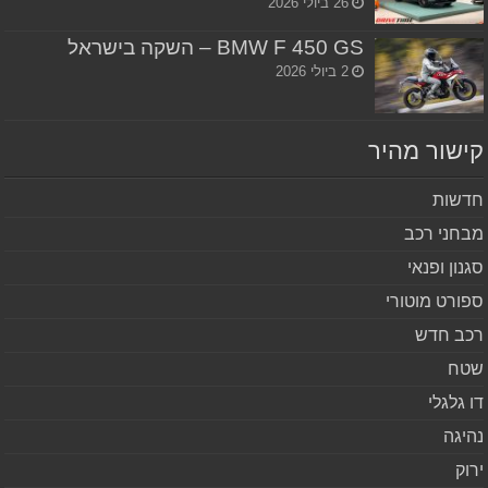
26 ביולי 2026
BMW F 450 GS – השקה בישראל
2 ביולי 2026
שור מהיר
שות
חני רכב
נון ופנאי
ורט מוטורי
ב חדש
ח
 גלגלי
יגה
וק