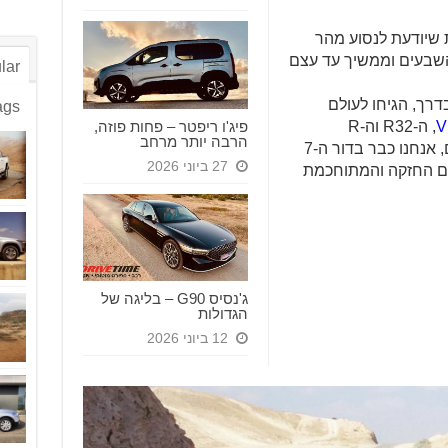
 שיודעת לנסוע מהר
השבעים וממשיך עד עצם
lar
דרך, הגיחו לעולם
ags
פיג'ו ריפטר – פחות פוזה,
V
, ה-R32 וה-R
הרבה יותר מרחב
שהופיעה בדור הקודם. עכשיו, לידיעתכם, אנחנו כבר בדור ה-7
27 ביוני 2026
אחרונה, היא גם החזקה והמתוחכמת
ג'נסיס G90 – בליגה של
הגדולות
12 ביוני 2026