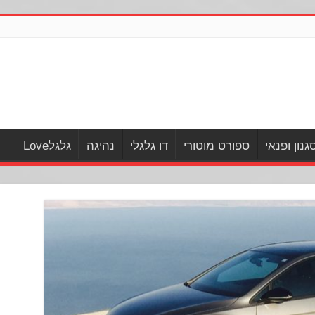
גנון ופנאי
ספורט מוטורי
דו גלגלי
נהיגה
גלגלLove