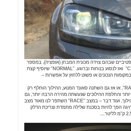
טיביים שבהם צוידה מכונית המבחן (אופציה), במספר
אפשרויות ניהוג. כמו למשל: "COMFORT" ואז לנסוע בנוחות וברוגע. "NORMAL" שיוסיף קצת
מקומות הנכונים או פשוט ללחוץ על אפשרות –
אנחנו, אגב, נסענו רוב הזמן במצב "RACE". או אז גם השתנה סאונד המנוע, ההילוך הוחלף רק
 יותר והחלפת ההילוכים שנעשתה מהירה הרבה יותר, גם
לוותה ב"גז בינים" מרשים בכל הורדת הילוך. ועוד דבר – במצב "RACE" השתפר לנו מאוד מצב
הנהיגה הפך להיות בסכנת שלילה מתמדת וצריכת הדלק