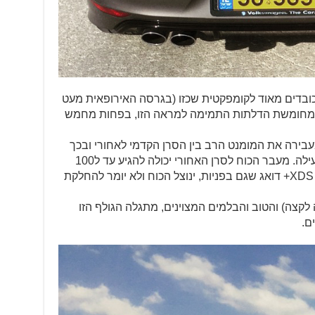
 נתונים מכובדים מאוד לקומפקטית שכזו (בגרסה האירופאית מעט
ת מחומשת הדלתות התמימה למראה הזו, בפחות מחמש
בירה את המומנט הרב בין הסרן הקדמי לאחורי ובכך
מתרגמת את פוטנציאל המנוע להאצה יעילה. מעבר הכוח לסרן האחורי יכולה להגיע עד ל100
אחוזים במידת הצורך. דיפרנציאל קדמי XDS+ דואג שגם בפניות, ינוצל הכוח ולא יומר להחלקת
2.1 סיבובים מקצה לקצה) והטוב והבלמים המצוינים, מתגלה הגולף הזו
ם.