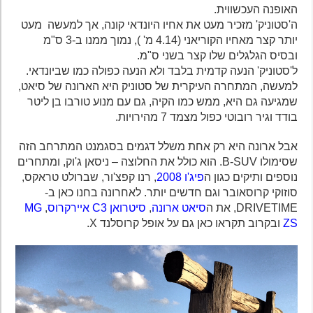
האופנה העכשווית.
ה'סטוניק' מזכיר מעט את אחיו היונדאי קונה, אך למעשה מעט
יותר קצר מאחיו הקוריאני (4.14 מ' ), נמוך ממנו ב-3 ס"מ
ובסיס הגלגלים שלו קצר בשני ס"מ.
ל'סטוניק' הנעה קדמית בלבד ולא הנעה כפולה כמו שביונדאי.
למעשה, המתחרה העיקרית של סטוניק היא הארונה של סיאט,
שמגיעה גם היא, ממש כמו הקיה, גם עם מנוע טורבו בן ליטר
בודד וגיר רובוטי כפול מצמד 7 מהירויות.
אבל ארונה היא רק אחת משלל דגמים בסגמנט המתרחב הזה
שסימולו B-SUV. הוא כולל את החלוצה – ניסאן ג'וק, ומתחרים
נוספים ותיקים כגון ה
פיג'ו 2008
, רנו קפצ'ור, שברולט טראקס,
סוזוקי קרוסאובר וגם חדשים יותר. לאחרונה בחנו כאן ב-
DRIVETIME, את ה
סיאט ארונה
,
סיטרואן C3 איירקרוס
,
MG
ZS
ובקרוב תקראו כאן גם על אופל קרוסלנד X.