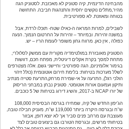
מהבחינה הדינמית, קיה סטוניק לא מאכזבת. לסטוניק הגה
מהיר,מתלים נוקשים יחסית והתנהגות חביבה. התחושה
בטוחה ומאוזנת. לא ספורטיבית.
לשבילים, למרות המראה ה-כאילו שטח- תוכלו לרדת, אבל
במשנה זהירות. ובמיוחד – זהירות על החרטום הנמוך. הנעה
כפולה , אין כאן. מרווח גחון משופר לעומת הריו – יש.
הסטוניק מאובזרת במולטימדיה מקורית עם ממשק לסלולרי,
מתחת למסך בקרת אקלים דיגיטלית, מפתח חכם, דוושות
בגימור אלומיניום, הגה ספורטיבי וחיישני גשם. אלה מצטרפים
לשלל מערכות בטיחות: בלימת חירום אוטונומית (כולל זיהוי
הולכי רגל), התרעה על אי-שמירת מרחק,התרעת סטייה מנתיב
ותיקון ועמעום אורות אוטומטי. סטוניק נבחן במבחני הריסוק
של יורו NCAP ב-2017, והשיג דירוג בטיחות של 5 כוכבים.
הג'יפון החדש של קיה, שמחירו בגרסה הבסיסית 108,000
ש"ח ובגרסה היקרה ביותר 119,000 ש"ח, מעניק חבילה טובה,
מעוצבת עם מרחב פנים סביר אך לא יוצא דופן, אבזור
בטיחותי מרשים, ובגרסת הטורבו גם ביצועים טובים לצד
צריכת דלק לא רעה. גם התנהגות הכביש בטוחה אך כלל לא