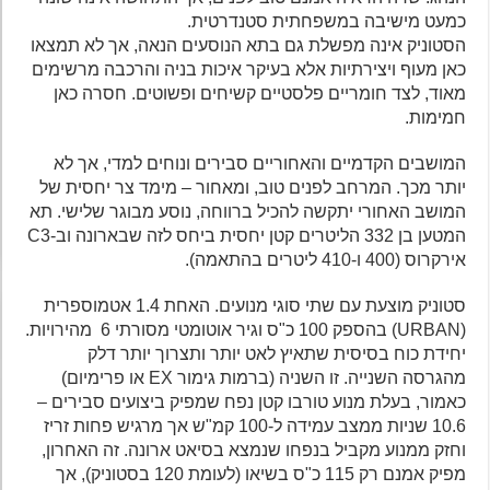
כמעט מישיבה במשפחתית סטנדרטית.
הסטוניק אינה מפשלת גם בתא הנוסעים הנאה, אך לא תמצאו
כאן מעוף ויצירתיות אלא בעיקר איכות בניה והרכבה מרשימים
מאוד, לצד חומריים פלסטיים קשיחים ופשוטים. חסרה כאן
חמימות.
המושבים הקדמיים והאחוריים סבירים ונוחים למדי, אך לא
יותר מכך. המרחב לפנים טוב, ומאחור – מימד צר יחסית של
המושב האחורי יתקשה להכיל ברווחה, נוסע מבוגר שלישי. תא
המטען בן 332 הליטרים קטן יחסית ביחס לזה שבארונה וב-C3
אירקרוס (400 ו-410 ליטרים בהתאמה).
סטוניק מוצעת עם שתי סוגי מנועים. האחת 1.4 אטמוספרית
(URBAN) בהספק 100 כ"ס וגיר אוטומטי מסורתי 6 מהירויות.
יחידת כוח בסיסית שתאיץ לאט יותר ותצרוך יותר דלק
מהגרסה השנייה. זו השניה (ברמות גימור EX או פרימיום)
כאמור, בעלת מנוע טורבו קטן נפח שמפיק ביצועים סבירים –
10.6 שניות ממצב עמידה ל-100 קמ"ש אך מרגיש פחות זריז
וחזק ממנוע מקביל בנפחו שנמצא בסיאט ארונה. זה האחרון,
מפיק אמנם רק 115 כ"ס בשיאו (לעומת 120 בסטוניק), אך