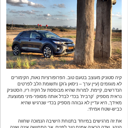
קיה סטוניק מעוצב בטעם טוב. הפרופורציות נאות, הקימורים
לא מוגזמים (עיין ערך – ניסאן ג'וק) ותשומת הלב לפרטים
הנדרשים, קיימת. למרות שהיא מבוססת על הקיה ריו, הסטוניק
נראית מספיק 'קרבית' בכדי לבדל אותה מסופר-מיני ממוצעת.
מאידך, היא עדיין לא גבוהה מספיק בכדי שנרגיש שהיא
כביש-שטח אמיתי.
את זה מרגישים במיוחד בתנוחת הישיבה הנמוכה שחווה
הנהג. שדה הראיה אמנם טוב לפנים, אך התחושה אינה שונה