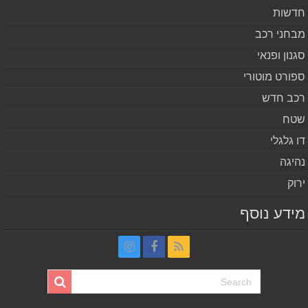
שות
חני רכב
נון ופנאי
ורט מוטורי
ב חדש
ח
 גלגלי
יגה
וק
דע נוסף