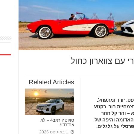
 עם צווארון כחול
Related Articles
ס, יורד ומתפתל.
צמחיית בור. בקטע
– והד קל חוזר
….נביחת מנוע ה-V8 בקורבט 61' האדומה והיפה של
טויוטה ראב4 – לא
אנדרדוג
פרסלי על גלגלים.
1 באוגוסט 2026