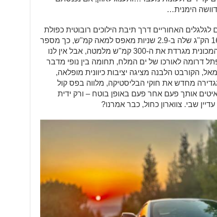
יש לה, ל-C8. הם עוברים לגלגלים האחוריים דרך תיבת הילוכים רובוטית כפולת
מצמד עם 8 הילוכים – ומטיסים את 1610 הק"ג שלה ב-2.9 שניות מאפס למאה קמ"ש, כך מספר
לנו הנתון הרשמי. עוד הוא מספר לנו, שהמכונית מגרדת את ה-300 קמ"ש מלמטה, אבל אין לנו
תל דרומה לאורכו של ים המלח, תחומה בין נופי מדבר
אל, הקורבט הלבנה מציגה יציבות כיוונית מופלאה,
 שמגדירה מחדש את חוקי הבליסטיקה, מלווה בפס קול
איטים אותך פעם אחר פעם באופן בוטח – ורק ידית
דיין שבי. צווארון כחול, כבר אמרנו?