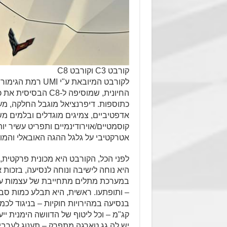
קורבט C3 וקורבט C8
החיונית, שמוסיפה ל-
כתוספות. דיפרנציאל מוגבל החלקה, מערכ
אדפטיביים, צמיגים מוגדלים ובלמים משו
אטרקטיבי על גלגל ההגה האובאלי והמו
לפני הכל, הקורבט היא מכונית פרקטית,
היא נוחה לישיבה ונוחה לנסיעה, בזכות
במערכת מתלים מתחייבת של עצמות עצה
– ותופתעו. ראשית, היא תבלע כמות סבי
יש לה גג טארגה מתפרק – תענוג לערבים