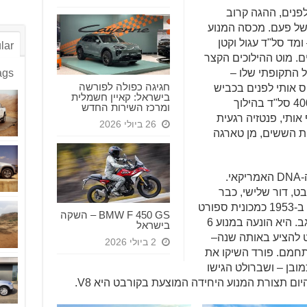
לפנים, ההגה קרוב
 של פעם. מכסה המנוע
ומד סל"ד עגול וקטן
lar
ם. מוט ההילוכים הקצר
ל התקופתי שלו –
ags
חגיגה כפולה לפורשה
יו ו-270 סוסיו, מטיס אותי לפנים בכביש
בישראל: קאיין חשמלית
הצר. והנה אני שוב באותו קטע מוצל, 4000 סל"ד בהילוך
ומרכז השירות החדש
אותי, פנטזיה רגעית
26 ביולי 2026
ת הששים, מן טארגה
שברולט קורבט היא חלק בלתי נפרד מה-DNA האמריקאי.
בט, דור שלישי, כבר
למעלה מחמישים שנה…הקורבט נולדה ב-1953 כמכונית ספורט
BMW F 450 GS – השקה
די צנועה ובנויה מפיברגלס– עד ימינו, אגב. היא הונעה במנוע 6
בישראל
ט להציע באותה שנה–
2 ביולי 2026
 אבל ב-1955 העסק התחמם. פורד השיקו את
נדרבירד הסקסית – עם מנוע V8 כמובן – ושברולט הגישו
ם תצורת המנוע היחידה המוצעת בקורבט היא V8.