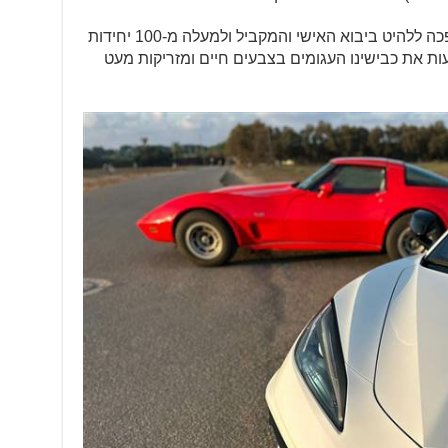
עכשיו היא כאן, ביבוא רשמי, לאחר שהפכה ללהיט ביבוא האישי והמקביל ולמעלה מ-100 יחידות
ות את כבישינו העגומים בצבעים חיים ומזריקות מעט