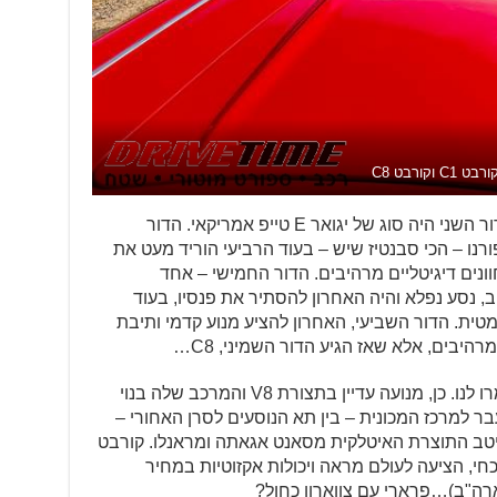
ורבט C1 וקורבט C8
אם הדור הראשון היה אלביס פרסלי, הדור השני היה סוג של יגואר E טייפ אמריקאי. הדור
רנו – הכי סבנטיז שיש – בעוד הרביעי הוריד מעט את
וונים דיגיטליים מרהיבים. הדור החמישי – אחד
, נסע נפלא והיה האחרון להסתיר את פנסיו, בעוד
טית. הדור השביעי, האחרון להציע מנוע קדמי ותיבת
רהיבים, אלא שאז הגיע הדור השמיני, C8…
תשכחו מכל מה שידעתם על קורבט, אמרו לנו. כן, מנועה עדיין בתצורת V8 והמרכב שלה בנוי
בר למרכז המכונית – בין תא הנוסעים לסרן האחורי –
מיטב התוצרת האיטלקית מסאנט אגאתה ומראנלו. קורבט
חי, הציעה לעולם מראה ויכולות אקזוטיות במחיר