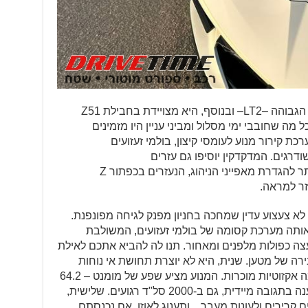
לקורבט המיובאת ע"י UMI רמת הגימור הגבוהה –LT2– ובנוסף, היא מצויידת בחבילת Z51
C8 הבסיסית את כל מה שחובבי ימי מסלול ומביני עניין היו מזמינים
ת קירור מנוע לעומסי קיצון, בולמי זעזועים
דרגים. המדקדקין יוסיפו גם עזרים
קוסמטיים/אוירודינמיים ותפריט עשיר יותר להגדרת מאפייני הניהוג, הנעזרים בכפתור Z
זר למראה.
 לא צעצוע עדין שמחכה בחניון מפנק לגיחה מפונפנת.
 אותה מערכת קסומה של בולמי זעזועים, המשולבת
 כפולות מלפנים ומאחור. תנו לה להביא אתכם לאילת
רה של מטען. שנית, היא לא יוצרת תחושת אי נוחות
בנסיעה במהירויות חוקיות – בניגוד לכמה אקזוטיות מוכרות. המנוע מציע שפע של מומנט – 64.2
קג"מ – וכל ליטוף של הדוושה הימנית ייענה בתגובה מיידית, גם ב-2000 סל"ד רגועים. שלישית,
 קרירים ולעונות מעבר…ותענוג לאוזן, אם נכנסתם