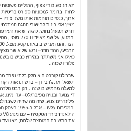
תא הנוסעים די צפוף, הרגליים פשוטות 
לחזה, בדומה למכוניות ספורט בריטיות
ארוך, כנפיים תוחמות אותו משני צידיו – 
מציץ אלי בינות לחישורי ההגה המתכתיי
דורש תפעול נחוש, להגה יש את העירפו
והמנוע, על שני מאייד
הרביעי, ההד חוזר– ורגע של אושר מציף 
כאילו אני משתתף במירוץ כבישים בשנו
פלוריו שכזה…
תשאלו את ג'ו ביידן – ברשותו אותה קור
צילינדרים צנוע, שזה מה שהיה לשברול
והמכירות צלעו –
הת'א
את התשובה המוחצת שלהם; מאז ועד היו