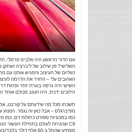
ק
השלישי? מן שילוב של ליברצ'ה ושחקן פו
הווליום של העיצוב והפגיש אותנו עם מח
האהובים עלי – החזיר את הדרמה לעיצוב
השישי היה גרסה בוגרת יותר ופחות דרמ
הילוכים ידנית, היה הטוב מכולם ואחד המ
מפיברגלס – אבל כאן זה נגמר. המנוע ע
כמו במכוניות ספורט כחולות דם, כמו 
C8 שהגיחה לעולם בתחילת העשור הנוכ
מפתיע שהחל ב-60 אלף דולר בלבד(בארה"ב)…פרארי עם צווארון כחול?