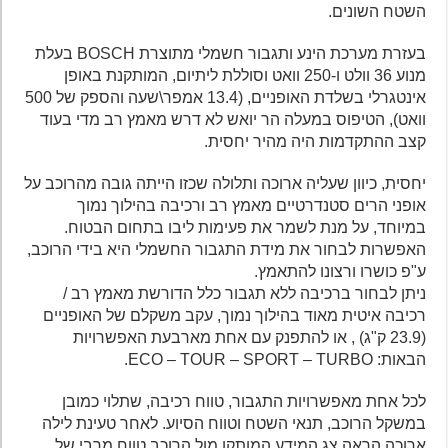
השטח השונים.
בעזרת מערכת הינע ותגבור חשמלי מתוצרת BOSCH בעלת
מנוע 36 וולט ו-250 וואט וסוללת ליתיום, המותקנת באופן
אינטגרלי בשלדת האופניים, (13.4 אמפר\שעה והספק של 500
וואט), הטיפוס במעלה הר יואש לא דרש מאמץ רב מדי בעוד
קצב ההתקדמות היה מהיר יחסית.
יחסית, כיוון שעליה ארוכה ותלולה שכזו הייתה גובה מהרוכב על
אופני הרים סטנדרטיים מאמץ רב ורכיבה בהילוך נמוך
במיוחד, על מנת לשמר את פעימות ליבו בתחום הבטוח.
האפשרות לבחור את מידת התגבור החשמלי היא בידי הרוכב,
ע"פ כושרו ורצונו להתאמץ.
ניתן לבחור ברכיבה ללא תגבור כלל הדורשת מאמץ רב /
רכיבה איטית מאוד בהילוך נמוך, עקב משקלם של האופניים
(23.9 ק"ג) , או להתפנק עם אחת מארבעת האפשרויות
הבאות: ECO – TOUR – SPORT – TURBO.
לכל אחת מאפשרויות התגבור, טווח רכיבה, שתלוי כמובן
במשקל הרוכב, תנאי השטח וטווח הסיוע. לאחר טעינת לילה
ארוכה הראה צג המידע המותקן מול הרוכב טווח מרבי של