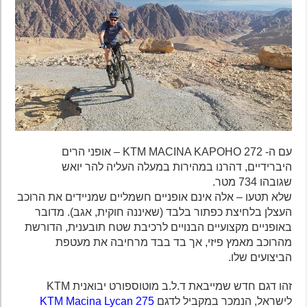
עם ה- KTM MACINA KAPOHO 272 – אופני הרים
היברידיים, דהרנו במהירות במעלה העליה להר יואש
שגובהו 734 מטר.
שלא תטעו – אלה אינם אופניים חשמליים שמניידים את הרוכב
העצלן בלחיצת כפתור בלבד (שאיננה חוקית, אגב). מדובר
באופניים מקצועיים הבנויים לרכיבת שטח תובענית, הדורשת
מהרוכב מאמץ פיזי, אך בד בבד מרחיבה את מעטפת
הביצועים שלו.
זהו דגם חדש שמייבאת ד.ל.ב מוטוספורט יבואנית KTM
לישראל, הנמכר במקביל לדגם
KTM Macina Lycan 275