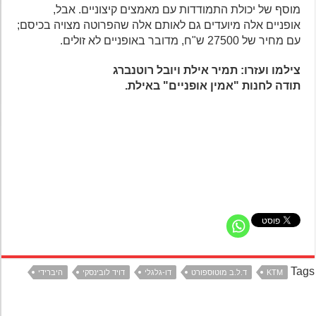
מוסף של יכולת התמודדות עם מאמצים קיצוניים. אבל,
אופניים אלה מיועדים גם לאותם אלה שהפרוטה מצויה בכיסם;
עם מחיר של 27500 ש"ח, מדובר באופניים לא זולים.
צילמו ועזרו: תמיר אילת ויובל רוטנברג
תודה לחנות "אמין אופניים" באילת.
Ta
KTM
ד.ל.ב מוטוספורט
דו-גלגלי
דויד לובינסקי
היברידי