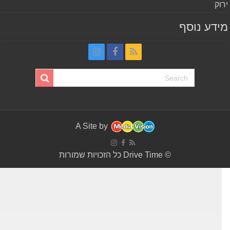
וק
דע נוסף
A Site by
© Drive Time כל הזכויות שמורות