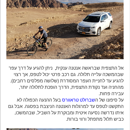
אל התצפית שבראשה אנטנה ענקית
,
ניתן להגיע על דרך עפר
שבהמשכה עלייה תלולה. גם רכב פרטי יכול לטפס, אך רצוי
להגיע עד לחניית העפר המסודרת (שלושה מפלסים רחבים).
מהחניה ועד נקודת התצפית, הדרך הופכת לתלולה יותר,
עבירה פחות.
על סיפונו של ה
שברולט טראוורס
בעל ההנעה הכפולה לא
התקשנו לטפס עד למרגלות האנטנה הניצבת בפסגה. אבל גם
איתו נדרשה נסיעה איטית ומבוקרת על השביל, שבהמשכו,
כביש תלול מתפתל ורווי בורות.