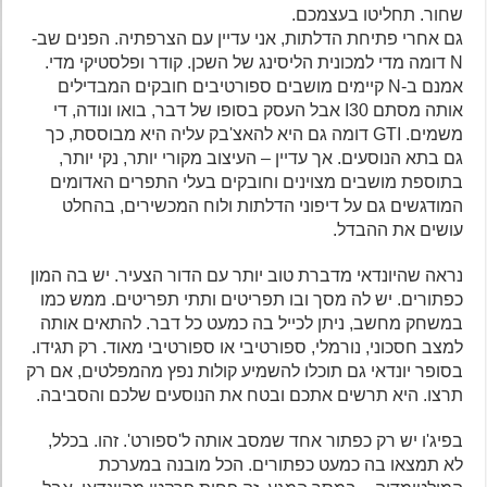
שחור. תחליטו בעצמכם.
גם אחרי פתיחת הדלתות, אני עדיין עם הצרפתיה. הפנים שב-
N דומה מדי למכונית הליסינג של השכן. קודר ופלסטיקי מדי.
אמנם ב-N קיימים מושבים ספורטיבים חובקים המבדילים
אותה מסתם I30 אבל העסק בסופו של דבר, בואו ונודה, די
משמים. GTI דומה גם היא להאצ'בק עליה היא מבוססת, כך
גם בתא הנוסעים. אך עדיין – העיצוב מקורי יותר, נקי יותר,
בתוספת מושבים מצוינים וחובקים בעלי התפרים האדומים
המודגשים גם על דיפוני הדלתות ולוח המכשירים, בהחלט
עושים את ההבדל.
נראה שהיונדאי מדברת טוב יותר עם הדור הצעיר. יש בה המון
כפתורים. יש לה מסך ובו תפריטים ותתי תפריטים. ממש כמו
במשחק מחשב, ניתן לכייל בה כמעט כל דבר. להתאים אותה
למצב חסכוני, נורמלי, ספורטיבי או ספורטיבי מאוד. רק תגידו.
בסופר יונדאי גם תוכלו להשמיע קולות נפץ מהמפלטים, אם רק
תרצו. היא תרשים אתכם ובטח את הנוסעים שלכם והסביבה.
בפיג'ו יש רק כפתור אחד שמסב אותה ל'ספורט'. זהו. בכלל,
לא תמצאו בה כמעט כפתורים. הכל מובנה במערכת