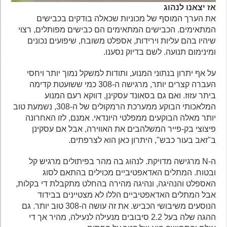
אז
יצאנו
לנהוג
את הערך המוסף של מכוניות שכאלה בודקים בכבישים
המתאימים. הכבישים המתאימים הם כבישים מפותלים, רצוי
שיהיו בהם עליות וירידות, אספלט משובח, שיפועים נכונים
ומינימום תנועה. לשם בדיוק נסענו.
על אף יתרון בנתוני המנוע, ותודות למשקל נמוך יותר ויחסי
העברה קצרים יותר, מרגישה ה-308 כמי ששועטת קדימה
ביתר עזוז. ואם גם בסאונד עסקינן, דווקא רעם המנוע
המלאכותי הבוקע ממערכת הרמקולים של ה-308, נשמעת טוב
יותר מאלה הבוקעים ממפלטי היונדאי. אמנם, לזו האחרונה
פיצוצי בק-פייר המשלהבים את האווירה, אבל אם עסקינן
ב"זאב בעור כבש", היתרון כאן הוא לצרפתים.
ה-N מרגישה מדויקת. לנהוג בה מהר בפיתולים מרגיש קל
ובטוח. המתלים האדאפטיביים מכוילים בהתאם לסוג
האספלט והנהיגה, ונהיגה מהירה בהחלט מתקבלת די בקלות,
אבל המתלים האדאפטיביים הללו לא מצטיינים בבידוד
הנוסעים משיבושי הכביש. את זה עושה ה-308 טוב יותר. גם
ההגה שלה בעל 2.2 סיבובים מנעילה לנעילה, מהיר אך די