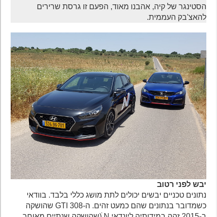
הסטינגר של קיה, אהבנו מאוד, הפעם זו גרסת שרירים
להאצ'בק העממית.
יבש לפני רטוב
נתונים טכניים יבשים יכולים לתת מושג כללי בלבד. בוודאי
כשמדובר בנתונים שהם כמעט זהים. ה-308 GTI שהושקה
ב-2015 זהה במידותיה ליונדאי N ׁׁ(שהושקה שנתיים מאוחר