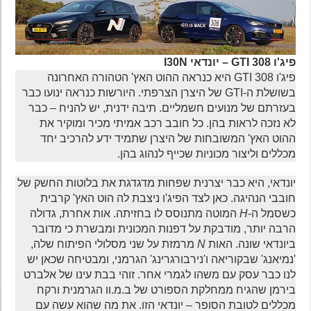
פיג'ו 308 GTI – יונדאי I30N
פיג'ו 308 GTI היא כנראה ההוט האץ' הטהורה האחרונה
בשושלת ה-GTI של היצרן הצרפתי. היורשות כנראה ינועו כבר
בעזרתם של מנועים חשמליים. תיבה ידנית, יש להניח – כבר
לא נזכה לראות בהן. כל חובב רכב אמיתי מכיר ומוקיר את
ההוט האץ' המשובחות של היצרן שתמיד ידע להרכיב יחד
מכללים וליצור מכוניות שכייף לנהוג בהן.
יונדאי, היא כבר יצרנית שפחות מדגדגת את בלוטות החשק של
חובבי הנהיגה. כאן לצד הפיג'ו ניצבת לה הוט האץ' קרבית
כשסמל ה-
H
המוטה מתנוסס לו בחזיתה. אות אחרת, גדולה
הרבה יותר, מודבקת על דפנות המכונית ומבשרת כי מדובר
ביונדאי שונה. האות
N
מרמזת על שני מסלולי הפיתוח שלה,
'נמיאנג' שבקוריאה ו'נירבורגרינג' הגרמני, ומבטיחה שכאן יש
לנו כבר עסק עם משהו לגמרי אחר. זוהי בבת עינו של אלברט
בירמן שהגיח ממחלקת הספורט של ב.מ.וו הגרמנית ורקח
מכללים לטובת הסופר – יונדאי הזו. את מה שהוא עשה עם