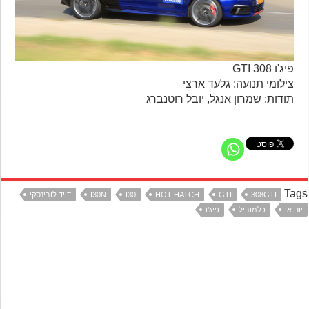
פיג'ו 308 GTI
צילומי תנועה: גלעד ארצי
תודות: שמרון אנגל, יובל רוטנברג
Ta
308GTI
GTI
HOT HATCH
I30
I30N
דויד לובינסקי
נדאי
כלמוביל
פיג'ו