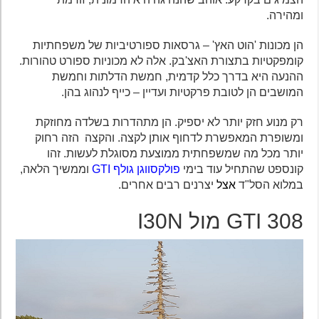
ומהירה.
הן מכונות 'הוט האץ' – גרסאות ספורטיביות של משפחתיות
קומפקטיות בתצורת האצ'בק. אלה לא מכוניות ספורט טהורות.
ההנעה היא בדרך כלל קדמית, חמשת הדלתות וחמשת
המושבים הן לטובת פרקטיות ועדיין – כייף לנהוג בהן.
רק מנוע חזק יותר לא יספיק. הן מתהדרות בשלדה מחוזקת
ומשופרת המאפשרת לדחוף אותן לקצה. והקצה הזה רחוק
יותר מכל מה שמשפחתית ממוצעת מסוגלת לעשות. זהו
קונספט שהתחיל עוד בימי
פולקסווגן גולף GTI
וממשיך הלאה,
במלוא הסל"ד
אצל
יצרנים רבים אחרים.
308 GTI מול I30N