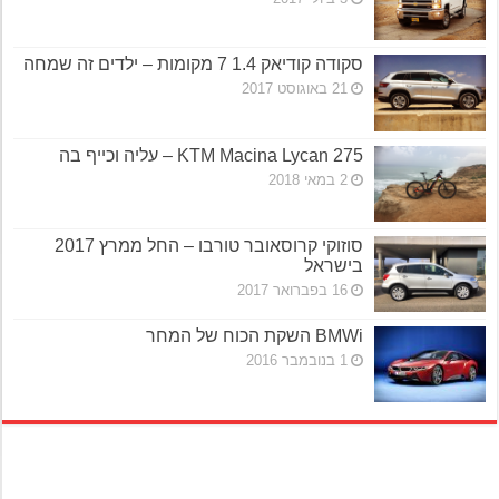
סקודה קודיאק 1.4 7 מקומות – ילדים זה שמחה
21 באוגוסט 2017
KTM Macina Lycan 275 – עליה וכייף בה
2 במאי 2018
סוזוקי קרוסאובר טורבו – החל ממרץ 2017
בישראל
16 בפברואר 2017
BMWi השקת הכוח של המחר
1 בנובמבר 2016