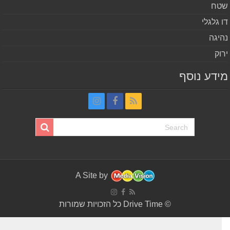
ח
 גלגלי
יגה
וק
דע נוסף
A Site by
© Drive Time כל הזכויות שמורות