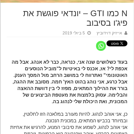
N כמו GTI – יונדאי פוגשת את
פיג'ו בסיבוב
אייזיק דוידוביץ
5 ביולי 2019
בעוד כשלושים שנה אני, כנראה, כבר לא אנהג. אבל מה
אכפת לי? אז, אכנס לי באיטיות ל"מוביל הנוסעים
האוטונומי" ואתרווח לי במושב הרחב מול המסך הענק.
אבל
כרגע, אני נוהג בהוט האץ' חמה. מסובב את ההגה,
בורר את ההילוך המתאים, מפזז לי בין דוושת ההאצה
והבלימה. עסוק בלמצות את מעטפת הביצועים של
המכונית, ואת היכולת שלי לנהוג בה.
כן, אני אוהב לנהוג. להיות מעורב במלאכה הזו לחלוטין,
ובמיוחד בכביש המתאים, במכונית הנכונה.
אני אוהב לנהוג, לשמוע את סיבובי המנוע, להרגיש את אחיזת
הצמיגים בקרקע. אוהב שהנהיגה היא הרמונית, זורמת