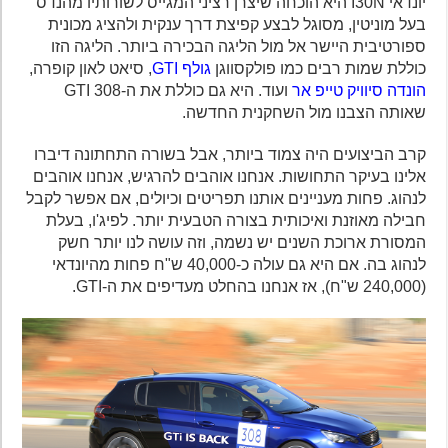
יונדאי I30N היא הוכחה שיצרן רציני המגייס לשורותיו מהנדס
בעל מוניטין, מסוגל לבצע קפיצת דרך ענקית ולהציג מכונית
ספורטיבית היישר אל מול הליגה הבכירה ביותר. הליגה הזו
כוללת שמות רבים כמו פולקסווגן
גולף GTI
, סיאט לאון קופרה,
הונדה סיוויק טייפ אר
ועוד. היא גם כוללת את ה-308 GTI
שאותה הצבנו מול השחקנית החדשה.
קרב הביצועים היה צמוד ביותר, אבל בשורה התחתונה דיברו
אלינו בעיקר התחושות. אנחנו אוהבים להרגיש, אנחנו אוהבים
לנהוג. פחות מעניינים אותנו תפריטים וכיולים, אם אפשר לקבל
חבילה מאוזנת ואיכותית בצורה הטבעית יותר. לפיג'ו, בעלת
המסורת ארוכת השנים יש נשמה, וזה עושה לנו יותר חשק
לנהוג בה. אם היא גם עולה כ-40,000 ש"ח פחות מהיונדאי
(240,000 ש"ח), אז אנחנו בהחלט מעדיפים את ה-GTI.