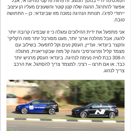
המולטימדיה – במסך המגע. זה פחות פרקטי מהיונדאי, אבל
אפשר להתרגל. ההגה שלה קטן קוטר והשעונים מעליו הן עיצוב
ייחודי לפיג'ו. תנוחת הנהיגה נמוכה מזו שביונדאי. כן – התחושה
טובה.
אני מתפעל את ידית ההילוכים ומגלה כי זו שבפיג'ו קרובה יותר
להגה, אבל מהלכה ארוך יותר, מעט מסורבל יותר מזה ה'קליקי'
והקצר ביונדאי. ועדיין, העסק נעים וקל לתפעול. בשילוב עם
מצמד קליל ופרוגרסיבי והגה קל מזה שבקוריאנית, מתגלה
ה-308 כבת לוויה נעימה לנהיגה. ביונדאי העסק מרגיש יותר
כבד, או אם תרצו – רציני. למצמד צריך להסתגל, את הרכב
צריך לנהוג.