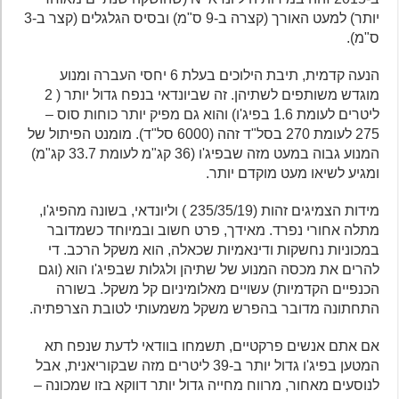
יותר) למעט האורך (קצרה ב-9 ס"מ) ובסיס הגלגלים (קצר ב-3
ס"מ).
הנעה קדמית, תיבת הילוכים בעלת 6 יחסי העברה ומנוע
מוגדש משותפים לשתיהן. זה שביונדאי בנפח גדול יותר ( 2
ליטרים לעומת 1.6 בפיג'ו) והוא גם מפיק יותר כוחות סוס –
275 לעומת 270 בסל"ד זהה (6000 סל"ד). מומנט הפיתול של
המנוע גבוה במעט מזה שבפיג'ו (36 קג"מ לעומת 33.7 קג"מ)
ומגיע לשיאו מעט מוקדם יותר.
מידות הצמיגים זהות (235/35/19 ) וליונדאי, בשונה מהפיג'ו,
מתלה אחורי נפרד. מאידך, פרט חשוב ובמיוחד כשמדובר
במכוניות נחשקות ודינאמיות שכאלה, הוא משקל הרכב. די
להרים את מכסה המנוע של שתיהן ולגלות שבפיג'ו הוא (וגם
הכנפיים הקדמיות) עשויים מאלומיניום קל משקל. בשורה
התחתונה מדובר בהפרש משקל משמעותי לטובת הצרפתיה.
אם אתם אנשים פרקטיים, תשמחו בוודאי לדעת שנפח תא
המטען בפיג'ו גדול יותר ב-39 ליטרים מזה שבקוריאנית, אבל
לנוסעים מאחור, מרווח מחייה גדול יותר דווקא בזו שמכונה –