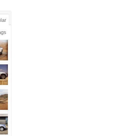
lar
ags