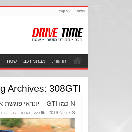
אודות
צור קשר
חדשות
מבחני רכב
שטח
ס
g Archives:
308GTI
N כמו GTI – יונדאי פוגשת את פיג'ו בסיבוב
5 ביולי 2019
כללי
,
מבחני רכב
,
רכב ח