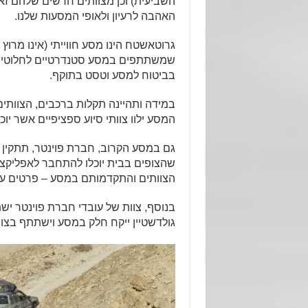
השביעית) וכן מצוותים חדשים שלהם ז
האהבה לרעיון ולאופי המסעות שלנו.
גרוטאשטח הינו מסע חווייתי (אינו מרו
שמשתתפים במסע סטנדרטיים לחלוטין 
בביטוח למסע וטסט בתוקף.
במידה ותהיינה תקלות ברכבים, הצוות
המסע ילוו צוותי סיוע ספציפיים אשר יוכ
גם במסע הקרוב, חברת פוינטר, תתקין
שהצופים בבית יוכלו להתחבר לאפליקציה
הצוותים והתקדמותם במסע – פרטים על 
בנוסף, צוות של עובדי חברת פוינטר ישת
גולדשטיין ייקח חלק במסע וישתתף בצוו