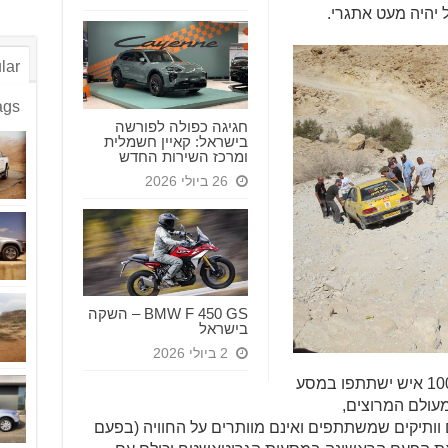
 יהיה מעט אתגרי.
lar
ags
חגיגה כפולה לפורשה
בישראל: קאיין חשמלית
ומרכז השירות החדש
26 ביולי 2026
BMW F 450 GS – השקה
בישראל
2 ביולי 2026
בגרוטאשטח ישתתפו כ- 45 רכבים, כ- 100 איש ישתתפו במסע
עולם המרוצים,
ותיקים שמשתתפים ואינם מוותרים על החוויה (בפעם