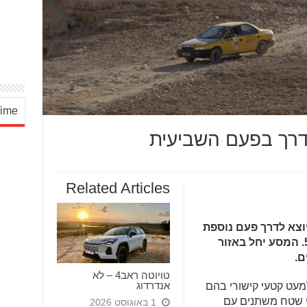
‎Drive Time :
דרך בפעם השביעית
Related Articles
וטאשטח, מסע בשטח לרכבי 2X4 יוצא לדרך פעם נוספת
ויתקיים בפסח, בתאריכים 5-7.4.2018. המסע יחל באזור
ם.
טויוטה ראב4 – לא
אנדרדוג
ם בשטח למעט קטעי קישורי בהם
י שטח משתנים עם
1 באוגוסט 2026