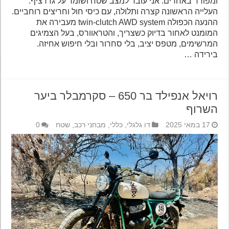
ומפורר באחרים. אני עובר למצב שטח ושומר על גז רציף.
העלייה הראשונה קצרה ותלולה, עם כיסי חול וחריצים רוחביים.
ההנעה הכפולה twin-clutch AWD system מעבירה את
המומנט לאחור בדיוק כשצריך, והטראוורס, בעל הצמיגים
המרשימים, מטפס יציב, בלי סחרור ובלי חיפוש אחיזה.
בירידה …
רויאל אנפילד בר 650 – סקרמבלר ביער
השרוף
17 במאי 2025
דו גלגלי
,
כללי
,
מבחני רכב
,
שטח
0