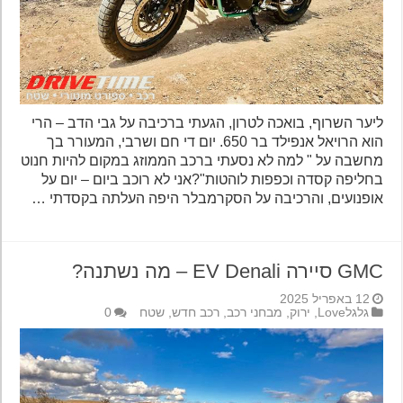
ליער השרוף, בואכה לטרון, הגעתי ברכיבה על גבי הדב – הרי
הוא הרויאל אנפילד בר 650. יום די חם ושרבי, המעורר בך
מחשבה על " למה לא נסעתי ברכב הממוזג במקום להיות חנוט
בחליפה קסדה וכפפות לוהטות"?אני לא רוכב ביום – יום על
אופנועים, והרכיבה על הסקרמבלר היפה העלתה בקסדתי …
GMC סיירה EV Denali – מה נשתנה?
12 באפריל 2025
גלגלLove
,
ירוק
,
מבחני רכב
,
רכב חדש
,
שטח
0