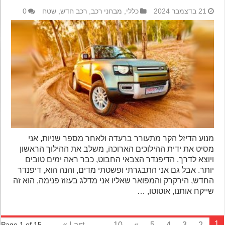
21 בדצמבר 2024
כללי
,
מבחני רכב
,
רכב חדש
,
שטח
0
מנוע הדיזל הקר מתעורר ברעדה ולאחר מספר שניות, אני
מסיט את ידית ההילוכים הארוכה, משלב את ההילוך הראשון
ויוצא לדרך. הדיפנדר הצבאי החבוט, כבר ראה ימים טובים
יותר. אבל גם אני התבגרתי ופשטתי מדים, והנה הוא, דיפנדר
החדש, הירקרק והמפואר שאליו אני מדלג בעזוז פנימה, הוא זה
שייקח אותנו, אוטוטו, …
Last »
...
10
»
5
4
3
2
Page 1 of 15