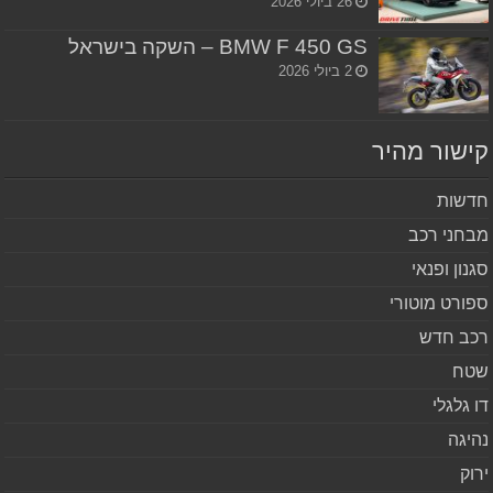
26 ביולי 2026
BMW F 450 GS – השקה בישראל
2 ביולי 2026
שור מהיר
שות
חני רכב
נון ופנאי
ורט מוטורי
ב חדש
ח
 גלגלי
יגה
וק