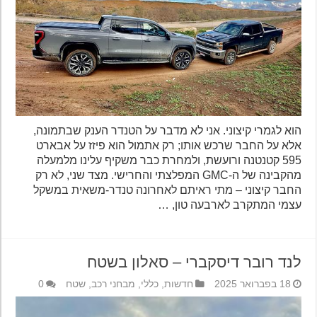
הוא לגמרי קיצוני. אני לא מדבר על הטנדר הענק שבתמונה,
אלא על החבר שרכש אותו; רק אתמול הוא פיזז על אבארט
595 קטנטנה ורועשת, ולמחרת כבר משקיף עלינו מלמעלה
מהקבינה של ה-GMC המפלצתי והחרישי. מצד שני, לא רק
החבר קיצוני – מתי ראיתם לאחרונה טנדר-משאית במשקל
עצמי המתקרב לארבעה טון, …
לנד רובר דיסקברי – סאלון בשטח
18 בפברואר 2025
חדשות
,
כללי
,
מבחני רכב
,
שטח
0