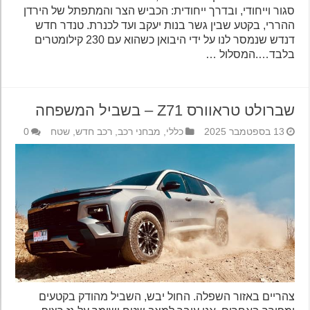
סגור וייחודי, ובדרך ייחודית: הכביש הצר והמתפתל של הירדן
ההררי, בקטע שבין גשר בנות יעקב ועד לכנרת. טנדר חדש
דנדש שנמסר לנו על ידי היבואן כשהוא עם 230 קילומטרים
בלבד….המסלול …
שברולט טראוורס Z71 – בשביל המשפחה
13 בספטמבר 2025
כללי
,
מבחני רכב
,
רכב חדש
,
שטח
0
צהריים באזור השפלה. החול יבש, השביל מהודק בקטעים