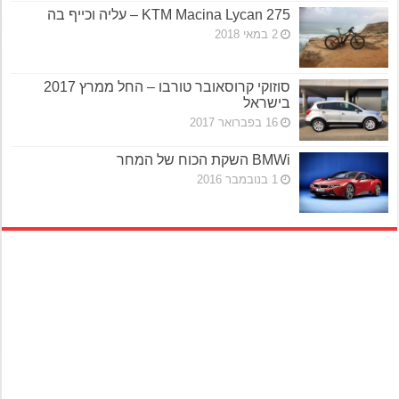
KTM Macina Lycan 275 – עליה וכייף בה
2 במאי 2018
סוזוקי קרוסאובר טורבו – החל ממרץ 2017
בישראל
16 בפברואר 2017
BMWi השקת הכוח של המחר
1 בנובמבר 2016