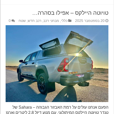
טויוטה היילקס – אפילו בסהרה…
20 בספטמבר 2025
כללי
,
מבחני רכב
,
רכב חדש
,
שטח
0
הפעם אנחנו עולים על רמת האבזור הגבוהה – Sahara של
טנדר טויוטה היילקס המיתולוגי, עם מנוע דיזל 2.8 ליטרים וארגז