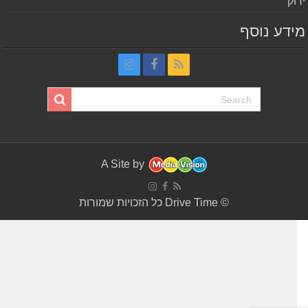
וק
דע נוסף
A Site by
© Drive Time כל הזכויות שמורות