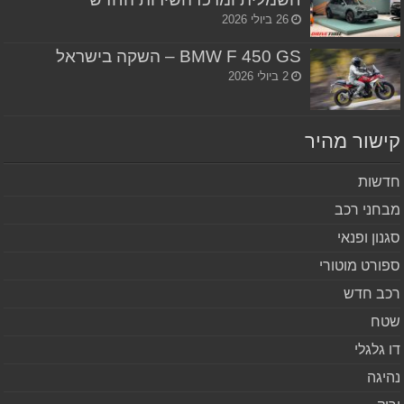
26 ביולי 2026
BMW F 450 GS – השקה בישראל
2 ביולי 2026
שור מהיר
שות
חני רכב
נון ופנאי
ורט מוטורי
ב חדש
ח
 גלגלי
יגה