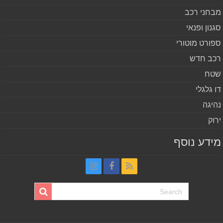
חני רכב
נון ופנאי
ורט מוטורי
ב חדש
ח
 גלגלי
יגה
וק
דע נוסף