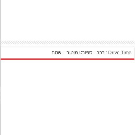
‎Drive Ti : רכב - ספורט מוטורי - שטח‎