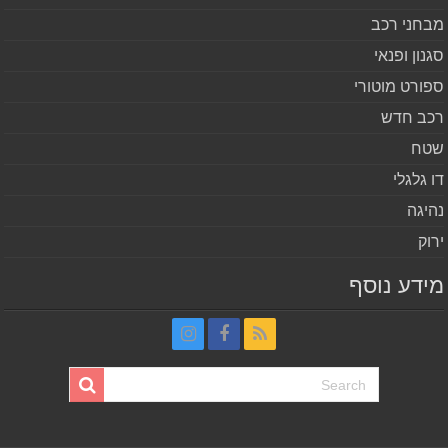
חני רכב
נון ופנאי
ורט מוטורי
ב חדש
ח
 גלגלי
יגה
וק
דע נוסף