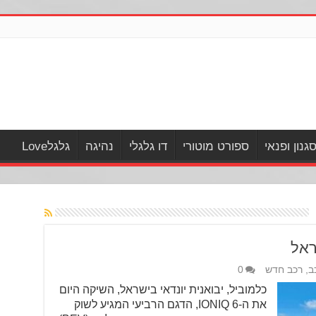
גנון ופנאי
ספורט מוטורי
דו גלגלי
נהיגה
גלגלLove
ב
,
רכב חדש
0
כלמוביל, יבואנית יונדאי בישראל, השיקה היום
את ה-IONIQ 6, הדגם הרביעי המגיע לשוק