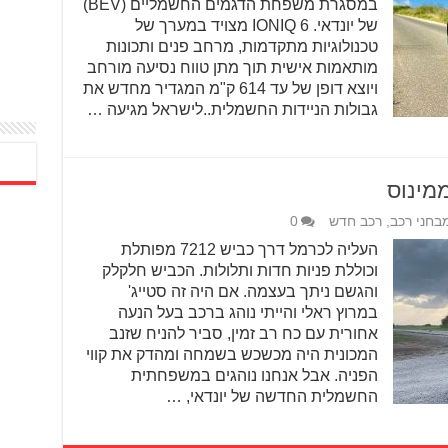
במסגרת משפחת הדגמים החשמליים (BEV)
של יונדאי. IONIQ 6 מצויד במערך של
טכנולוגיות מתקדמות, מרחב פנים ותכונות
מותאמות אישית תוך מתן טווח נסיעה מורחב
ויוצא דופן של עד 614 ק"מ המגדיר מחדש את
גבולות הניידות החשמלית..לישראל מגיעה …
בחני רכב
,
רכב חדש
0
העליה לכרמל דרך כביש 7212 מפותלת
וכוללת פניות חדות ותלולות. הכביש חלקלק
והגשם ניתך בעצמה. אם היה זה סטייג'
במרוץ ראלי והייתי נוהג ברכב בעל הנעה
אחורית עם כח רב זמין, סביר להניח שזנב
המכונית היה מכשכש בשמחה ומהדק את קווי
הפניה. אבל אנחנו נוהגים במשפחתית
החשמלית החדשה של יונדאי, …