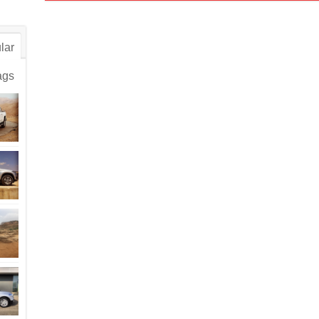
lar
ags