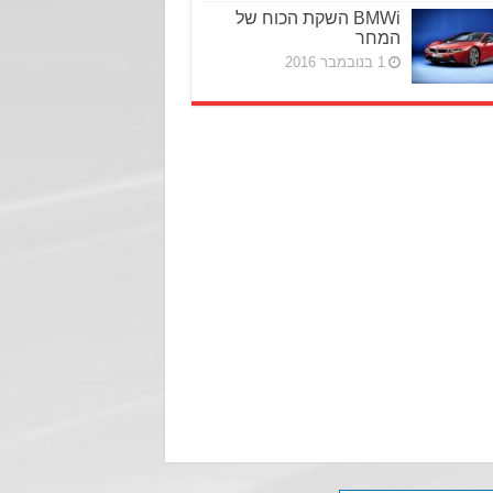
BMWi השקת הכוח של
המחר
1 בנובמבר 2016