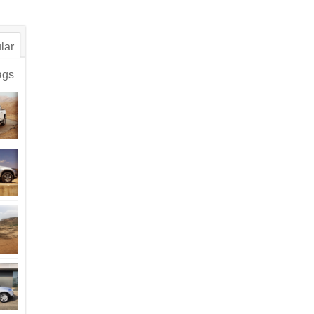
lar
ags