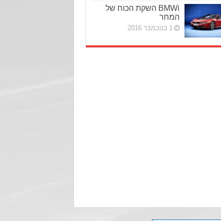
BMWi השקת הכוח של
המחר
1 בנובמבר 2016