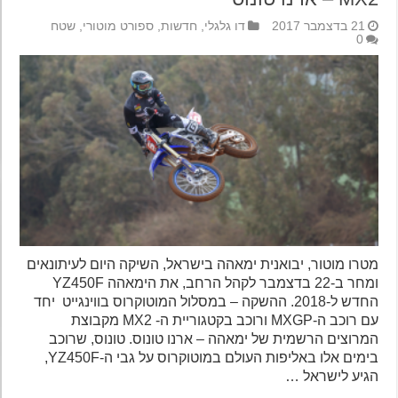
21 בדצמבר 2017
דו גלגלי
,
חדשות
,
ספורט מוטורי
,
שטח
0
מטרו מוטור, יבואנית ימאהה בישראל, השיקה היום לעיתונאים
ומחר ב-22 בדצמבר לקהל הרחב, את הימאהה YZ450F
החדש ל-2018. ההשקה – במסלול המוטוקרוס בווינגייט יחד
עם רוכב ה-MXGP ורוכב בקטגוריית ה- MX2 מקבוצת
המרוצים הרשמית של ימאהה – ארנו טונוס. טונוס, שרוכב
בימים אלו באליפות העולם במוטוקרוס על גבי ה-YZ450F,
הגיע לישראל …