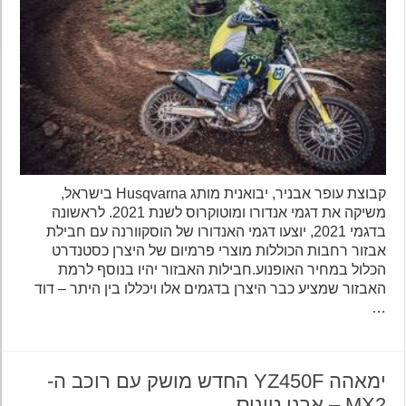
קבוצת עופר אבניר, יבואנית מותג Husqvarna בישראל,
משיקה את דגמי אנדורו ומוטוקרוס לשנת 2021. לראשונה
בדגמי 2021, יוצעו דגמי האנדורו של הוסקוורנה עם חבילת
אבזור רחבות הכוללות מוצרי פרמיום של היצרן כסטנדרט
הכלול במחיר האופנוע.חבילות האבזור יהיו בנוסף לרמת
האבזור שמציע כבר היצרן בדגמים אלו ויכללו בין היתר – דוד
…
ימאהה YZ450F החדש מושק עם רוכב ה-
MX2 – ארנו טונוס