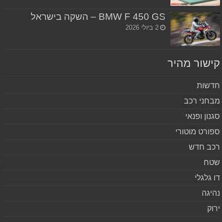
BMW F 450 GS – השקה בישראל
2 ביולי 2026
שור מהיר
שות
חני רכב
נון ופנאי
ורט מוטורי
ב חדש
ח
 גלגלי
יגה
וק