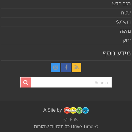
ב חדש
ח
 גלגלי
יגה
וק
דע נוסף
A Site by
© Drive Time כל הזכויות שמורות