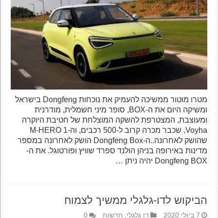
מטרו מוטור ממשיכה להעמיק את נוכחות Dongfeng בישראל
ומשיקה היום את ה-BOX, סופר מיני חשמלית, מודרנית
ומעוצבת, המצטרפת להשקה המוצלחת של חטיבת היוקרה
Voyha, שכבר מכרה קרוב ל-500 רכבים, וה-1 M-HERO
שהושק לאחרונה..ה-Dongfeng Box הושק לאחרונה במספר
מדינות באירופה בניהן הולנד ספרד שוויץ ופורטוגל. את ה-
Dongfeng BOX יהיה ניתן …
הביקוש לדו-גלגלי ממשיך לצמוח
7 ביולי 2020
דו גלגלי
,
חדשות
0