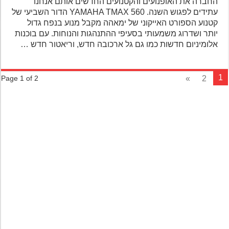
החברה את האופנועים והקטנועים החדשים אותם אנחנו
עתידים לפגוש השנה. YAMAHA TMAX 560 הדור השביעי של
קטנוע הספורט האייקוני של ימאהה מקבל מנוע בנפח גדול
יותר ושדרוג משמעותי בסעיפי ההתנהגות והנוחות. עם בוכנות
אלומיניום חדשות כמו גם גל ארכובה חדש, וריאטור חדש …
»
2
Page 1 of 2