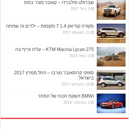
שברולט סילברדו – קאובוי מוכר במס
3 ביולי 2017
סקודה קודיאק 1.4 7 מקומות – ילדים זה שמחה
21 באוגוסט 2017
KTM Macina Lycan 275 – עליה וכייף בה
2 במאי 2018
סוזוקי קרוסאובר טורבו – החל ממרץ 2017
בישראל
16 בפברואר 2017
BMWi השקת הכוח של המחר
1 בנובמבר 2016