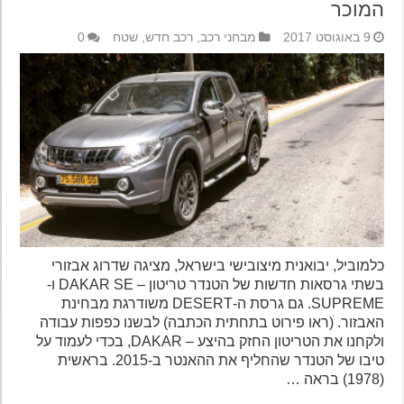
המוכר
9 באוגוסט 2017
מבחני רכב
,
רכב חדש
,
שטח
0
כלמוביל, יבואנית מיצובישי בישראל, מציגה שדרוג אבזורי
בשתי גרסאות חדשות של הטנדר טריטון – DAKAR SE ו-
SUPREME. גם גרסת ה-DESERT משודרגת מבחינת
האבזור. ׁ(ראו פירוט בתחתית הכתבה) לבשנו כפפות עבודה
ולקחנו את הטריטון החזק בהיצע – DAKAR, בכדי לעמוד על
טיבו של הטנדר שהחליף את ההאנטר ב-2015. בראשית
(1978) בראה …