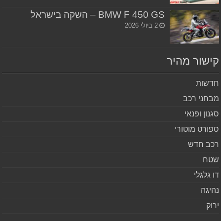
BMW F 450 GS – השקה בישראל
2 ביולי 2026
שור מהיר
שות
חני רכב
נון ופנאי
ורט מוטורי
ב חדש
ח
 גלגלי
יגה
וק