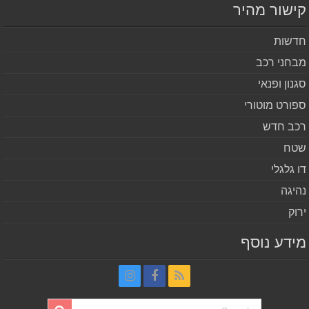
שור מהיר
שות
חני רכב
נון ופנאי
ורט מוטורי
ב חדש
ח
 גלגלי
יגה
וק
דע נוסף