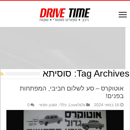
Tag Archives
סוסיתא
אוטוקרס – סע לשלום חביבי, המפתחות
בפנים!
16 במאי 2024
גלגלLove
,
כללי
,
סגנון ופנאי
0