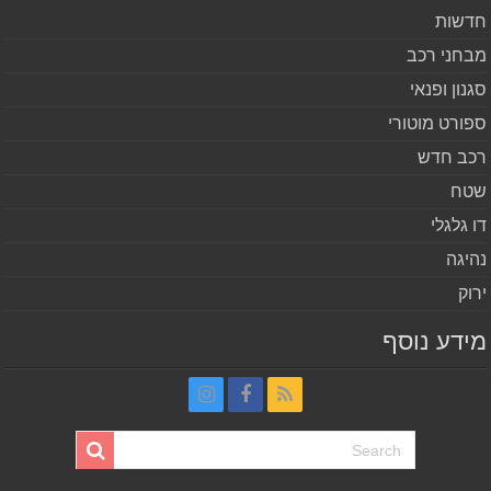
שות
חני רכב
נון ופנאי
ורט מוטורי
ב חדש
ח
 גלגלי
יגה
וק
דע נוסף