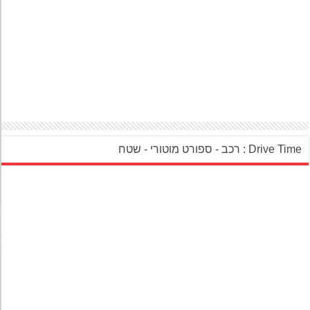
‎Drive Ti : רכב - ספורט מוטורי - שטח‎