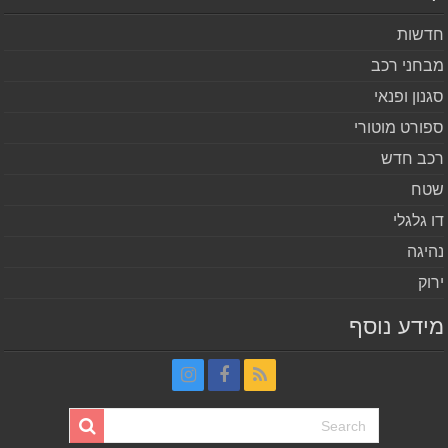
שות
חני רכב
נון ופנאי
ורט מוטורי
ב חדש
ח
 גלגלי
יגה
וק
דע נוסף