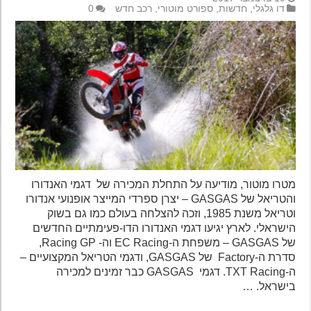
דו גלגלי
,
חדשות
,
ספורט מוטורי
,
רכב חדש
0
מטרו מוטור, מודיעה על התחלת המכירה של דגמי האנדורו
והטריאל של GASGAS – יצרן ספרדי המייצר אופנועי אנדורו
וטריאל משנת 1985, וזכה להצלחה בעולם כמו גם בשוק
הישראלי. לארץ יגיעו דגמי האנדורו הדו-פעימתיים החדשים
של GASGAS – משפחת ה-EC Racing וה- Racing GP,
סדרת ה-Factory של GASGAS, ודגמי הטריאל המקצועיים –
ה-TXT Racing. דגמי GASGAS כבר זמינים למכירה
בישראל. …