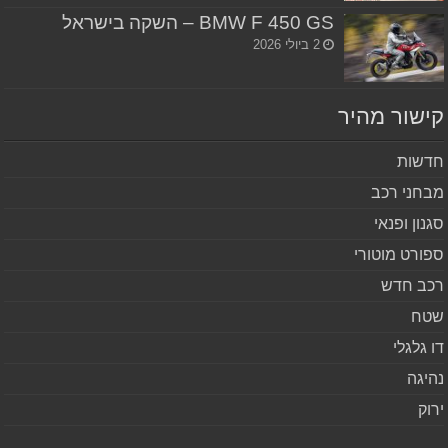
BMW F 450 GS – השקה בישראל
2 ביולי 2026
שור מהיר
שות
חני רכב
נון ופנאי
ורט מוטורי
ב חדש
ח
 גלגלי
יגה
וק