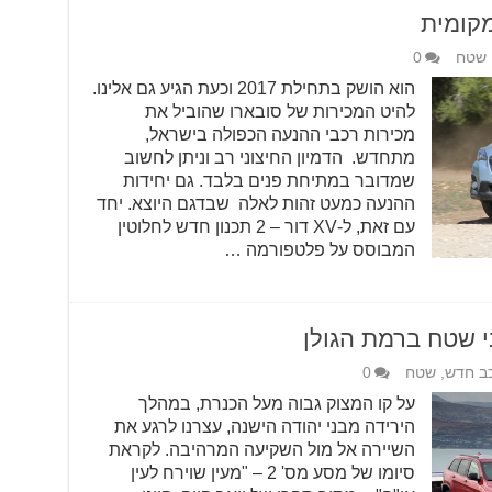
שטח
0
הוא הושק בתחילת 2017 וכעת הגיע גם אלינו.
להיט המכירות של סובארו שהוביל את
מכירות רכבי ההנעה הכפולה בישראל,
מתחדש. הדמיון החיצוני רב וניתן לחשוב
שמדובר במתיחת פנים בלבד. גם יחידות
ההנעה כמעט זהות לאלה שבדגם היוצא. יחד
עם זאת, ל-XV דור – 2 תכנון חדש לחלוטין
המבוסס על פלטפורמה …
 שטח ברמת הגולן
ב חדש
,
שטח
0
על קו המצוק גבוה מעל הכנרת, במהלך
הירידה מבני יהודה הישנה, עצרנו לרגע את
השיירה אל מול השקיעה המרהיבה. לקראת
סיומו של מסע מס' 2 – "מעין שוירח לעין