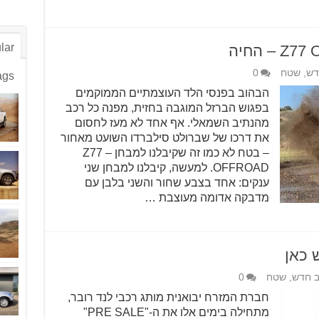
lar
דש
,
שטח
0
ags
הבהוב בפנסי הלד העוצמתיים הממוקמים
בפגוש הברזל המוגבה בחזית, מפנה כל רכב
מהנתיב השמאלי. אף אחד לא מעז לחסום
את דרכו של שברולט סילברדו השועט מאחור
– בטח לא כמו זה שקיבלנו למבחן – Z77
OFFROAD. למעשה, קיבלנו למבחן שני
ענקים: אחד בצבע שחור והשני בלבן עם
מדבקה אדומה מעוצבת …
 כאן
ב חדש
,
שטח
0
חברת המזרח יבואנית מותג רכבי לנד רובר,
מתחילה בימים אלו את ה-"PRE SALE"