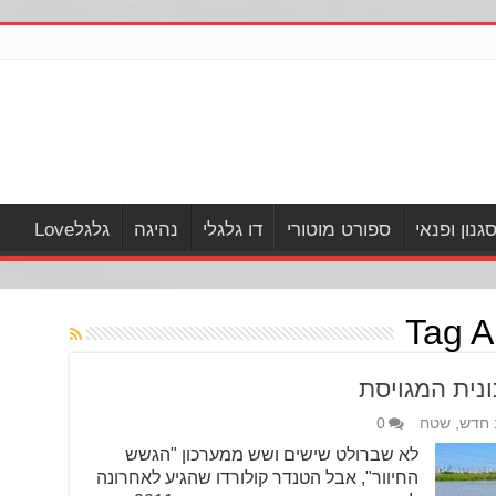
גנון ופנאי
ספורט מוטורי
דו גלגלי
נהיגה
גלגלLove
Tag A
 חדש
,
שטח
0
לא שברולט שישים ושש ממערכון "הגשש
החיוור", אבל הטנדר קולורדו שהגיע לאחרונה