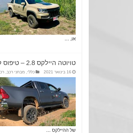
או, …
טויוטה היילקס 2.8 – טיפוס קשוח
16 בינואר 2021
כללי
,
מבחני רכב
,
רכ
של ההיילקס …