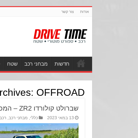
אודות
צור קשר
חדשות
מבחני רכב
שטח
ס
rchives:
OFFROAD
שברולט קולורדו ZR2 – המכונית המגויסת
13 במאי 2023
כללי
,
מבחני רכב
,
רכב