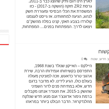
לארץ הינו דגם ותיק שהוצג כבר ב-2011.
גרסת ZR2 חזקה (הושקה ב-2017) ׁ- כזו
המשפרת את הכלי הבסיסי ומעוררת חשק
לנהוג, הגיעה למחוזותינו. אז גייסנו לעצמנו
קולורדו בצבע חאקי, קנינו בפלה מהשק"ם
ויצאנו לדרך. המפתחות בפנים… המפתחות,
ב חדש
,
שטח
0
היילקס – האייקון שנולד בשנת 1968,
התפרסם בקשיחותו ועמידותו הרבה, שירת
ארגוני טרור כדאעש, וזכה למוניטין מעולה
בעולם כולו, הגיע לידינו. לא מדובר בדגם
חדש, אלא במתיחת פנים לדור השמיני
שהושק ב-2015. את הטנדר אנחנו מקבלים
ברמת גימור אדוונצ'ר ועם מנוע חדש שנלקח
מהלנדקרוזר. הדבר הבולט ביותר במראהו