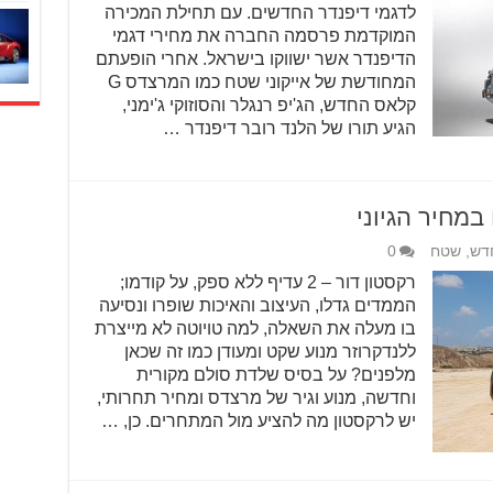
לדגמי דיפנדר החדשים. עם תחילת המכירה
המוקדמת פרסמה החברה את מחירי דגמי
הדיפנדר אשר ישווקו בישראל. אחרי הופעתם
המחודשת של אייקוני שטח כמו המרצדס G
קלאס החדש, הג'יפ רנגלר והסוזוקי ג'ימני,
הגיע תורו של הלנד רובר דיפנדר …
במחיר הגיוני
דש
,
שטח
0
רקסטון דור – 2 עדיף ללא ספק, על קודמו;
הממדים גדלו, העיצוב והאיכות שופרו ונסיעה
בו מעלה את השאלה, למה טויוטה לא מייצרת
ללנדקרוזר מנוע שקט ומעודן כמו זה שכאן
מלפנים? על בסיס שלדת סולם מקורית
וחדשה, מנוע וגיר של מרצדס ומחיר תחרותי,
יש לרקסטון מה להציע מול המתחרים. כן, …