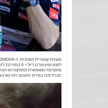
למנוע טווין-טורבו-דיזל וי 6 בנפח 3.0 ליטר ( 340 כ"ס ו-
מתקדמת המאפשרת למפלצת הזו לגהץ א
חברת פיג'ו במירוץ התובעני הזה (ארבעה מ1987 עד 1990 והחמישי בשנה ש