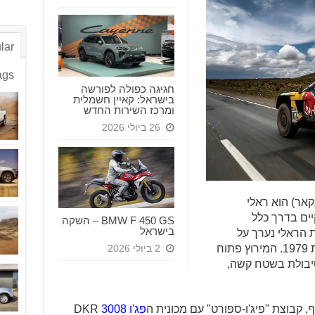
lar
ags
חגיגה כפולה לפורשה
בישראל: קאיין חשמלית
ומרכז השירות החדש
26 ביולי 2026
קאר
) הוא ראלי
יים בדרך כלל
BMW F 450 GS – השקה
בישראל
 הראלי נערך על
ידי ארגון הספורט (ASO) הצרפתי משנת 1979. המירוץ פתוח
2 ביולי 2026
סיבולת בשטח קשה,
ף, קבוצת "פיג'ו-ספורט" עם מכונית ה
פג'ו 3008
DKR