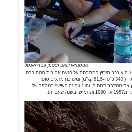
סבסטיאן לואב וסטפן פטרהאנסל
מנצחת קטגוריית המכוניות, ה-3008DKR הוא רכב מירוץ המתבסס על הנעה אחורית המחוברת
81.5 קג"מ) ומערכת מתלים סופר
ת המדבר תחתיה. זהו ניצחונה השישי במספר של
עברה).