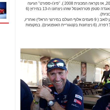
(שניצחה אגב גם את מרוץ הדאקאר 2016, אז נקראה המכונית 2008 ). "פיג'ו-ספורט" הגיעה
במקומות 1-2-3 כשבראש ניצב האיש והאגדה סטפן פטרהאנסל שזהו ניצחונו ה-13 במירוץ (6
אחריו הגיע חברו לקבוצת פיג'ו סבסטיאן לואב ( 9 פעמים אלוף העולם במירוצי הראלי) ואחריו,
סוגר את השלישיה, צרפתי נוסף – סיריל דפרה, (6 ניצחונות בקטגוריית האופנועים). במקומות