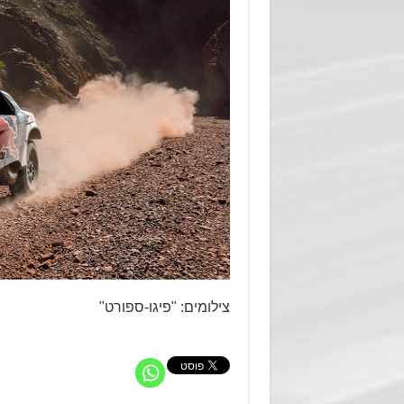
צילומים: "פיגו-ספורט"