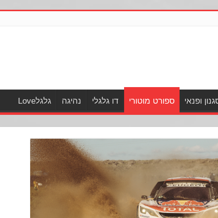
גנון ופנאי
ספורט מוטורי
דו גלגלי
נהיגה
גלגלLove