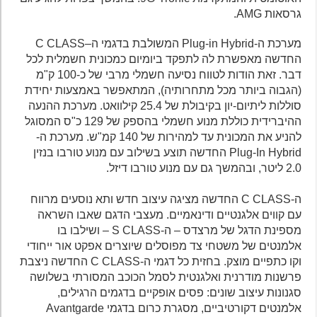
גרסאות AMG.
מערכת ה-Plug-in Hybrid המשולבת בדגמי ה–C CLASS
החדשה מאפשרת לה לתפקד ביומיום כמכונית חשמלית לכל
דבר. זאת הודות לטווח נסיעה חשמלי מרבי של כ-100 ק"מ
(הגבוה ביותר מכל מתחרותיה), המתאפשר באמצעות יחידת
סוללות ליתיום-יון בקיבולת של 25.4 קילוואט. מערכת ההנעה
ההיברידית כוללת מנוע חשמלי בהספק של 129 כ"ס המסוגל
להניע את המכונית עד למהירות של 140 קמ"ש. מערכת ה-
Plug-In Hybrid החדשה תוצע בשילוב עם מנוע טורבו בנזין
2.0 ליטר, ובהמשך גם עם מנוע טורבו דיזל.
ה-C CLASS החדשה מציגה עיצוב חדש ותא נוסעים מרווח
עם קווים אלגנטיים ודינאמיים. מעצבי הדגם שאבו השראה
מספינת הדגל של מרצדס – ה-S CLASS – ושילבו בו
אלמנטים של משטחי צד מפוסלים שיוצרים אפקט אור ייחודי
וקו כתפיים מוצק. בחזית כל דגמי ה-C CLASS החדשה ניצבת
פרשנות מודרנית ואלגנטית לסמל הכוכב המסורתי בשלושה
סגנונות עיצוב שונים: פסים אופקיים בדגמים הרגילים,
אלמנטים דקורטיביים, מסגרת כרום בדגמי Avantgarde