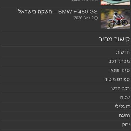
BMW F 450 GS – השקה בישראל
2 ביולי 2026
שור מהיר
שות
חני רכב
נון ופנאי
ורט מוטורי
ב חדש
ח
 גלגלי
יגה
וק