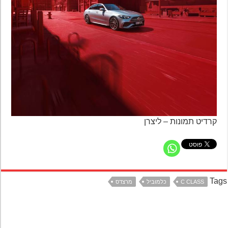
קרדיט תמונות – ליצרן
Ta
C CLASS
כלמוביל
מרצדס