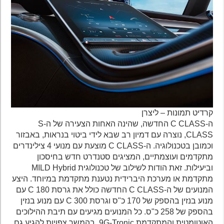
קרדיט תמונות – ליצרן
ה-C CLASS החדשה, שהינה האחות הצעירה של ה-S
CLASS, נוצרה עם דמיון רב שבא לידי ביטוי בנראות, באבזור
וכמובן בטכנולוגיה. ה-C CLASS מוצעת עם מנועי 4 צילינדרים
מתקדמים ועוצמתיים, המציגים סטנדרט חדש בחיסכון
וביעילות. זאת הודות לשילוב של טכנולוגית MILD Hybrid
מתקדמת או מערכת היברידית נטענת מתקדמת במיוחד. היצע
המנועים של ה-C CLASS החדשה כולל את גרסת C 180 עם
מנוע בנזין בהספק של 170 כ"ס וגרסת C 300 עם מנוע בנזין
בהספק של 258 כ"ס. כל המנועים מגיעים עם תיבת ההילוכים
האוטומטית והמתקדמת 9G-Tronic. בהמשך צפויות להגיע גם