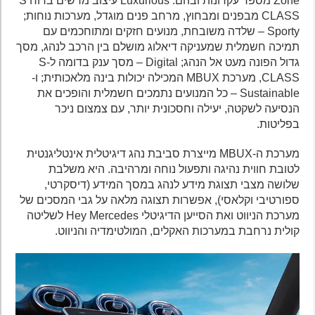
Zone מספר עקרונות ובהם: Luxurious עיצוב מרשים ברוח S
CLASS מבפנים ומבחוץ, מרחב פנים מוגדל, מערכות נוחות;
Sporty – שלדה משובחת, מנועים חזקים ומתוחכמים עם
תמיכה חשמלית שמעניקה דיאלוג מושלם בין הרכב לנהג, מסך
גדול הפונה מעט אל הנהג; Digital – מסך ענק בדומה ל-S
CLASS, מערכת MBUX המכילה יכולות בינה מלאכותית; ו-
Sustainable – כל המנועים נתמכים חשמלית והופכים את
הנסיעה לשקטה, יעילה וחסכונית יותר, עם צמצום ניכר
בפליטות.
מערכת ה-MBUX מייצרת סביבת נהג דיגיטלית אינטליגנטית
לטובת חווית נהיגה ותפעול נוחה ומרהיבה. היא משלבת
שלושה מצבי תצוגת מידע לנהג במסך המידע (דיסקרטי,
ספורטיבי וקלאסי), אפשרות תצוגה מלאה על גבי המסכים של
מערכת הניווט ואת הסייען הדיגיטלי Hey Mercedes לשליטה
קולית נרחבת במערכות האקלים, המולטימדיה והניווט.