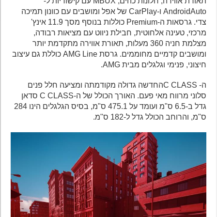
תאורת אווירה, חלונות כהים, MBUX עם קישוריות ל-
AndroidAuto ו-CarPlay של אפל ומושבים עם כוונון תמיכה
צדי. גרסאות ה-Premium כוללות בנוסף מסך 11.9 אינץ'
מרכזי, טעינה אלחוטית, חבילת ניווט עם מציאות רבודה,
מצלמת חניה 360 מעלות, תאורת אווירה מתקדמת יותר
ומושבים קדמיים מחוממים. גרסת AMG Line כוללת גם עיצוב
חיצוני, פנימי וגלגלים מבית AMG.
ה- C CLASSהחדשה גדולה מקודמתה ומציעה חלל פנים
סלוני מרווח מאי פעם. האורך הכולל של ה-C CLASS סדאן
גדל ב-6.5 ס"מ ועומד על 475.1 ס"מ, בסיס הגלגלים הינו 284
ס"מ, והרוחב הכולל גדל ל-182 ס"מ.