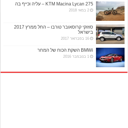
KTM Macina Lycan 275 – עליה וכייף בה
2 במאי 2018
סוזוקי קרוסאובר טורבו – החל ממרץ 2017
בישראל
16 בפברואר 2017
BMWi השקת הכוח של המחר
1 בנובמבר 2016