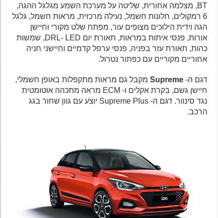
BT, מצלמה אחורית, שליטה על מערכת השמע מגלגל ההגה,
6 רמקולים, חלונות חשמל, נעילה מרכזית, מראות חשמל, גלגל
הגה וידית הילוכים מצופים עור, מפתח שלט מקורי וחיישן
אורות, פנסי איתות במראות, תאורת יום DRL- LED, שמשות
כהות, תאורת עזר בפניה, פנסי ערפל קדמיים וחיישני חניה
אחוריים מקוריים עם כפתור נטרול.
דגם ה-
Supreme
מקבל גם מראות מתקפלות באופן חשמלי,
חיישן גשם, בקרת אקלים ו- ECM מראה מתכהה אוטומטית
נגד סינוור. דגם ה- Supreme Plus יוצע עם גוון שחור בגג
הרכב.