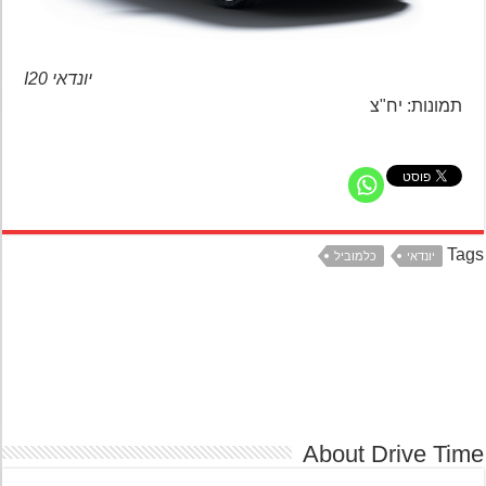
יונדאי I20
תמונות: יח"צ
Ta
יונדאי
כלמוביל
About Drive Ti