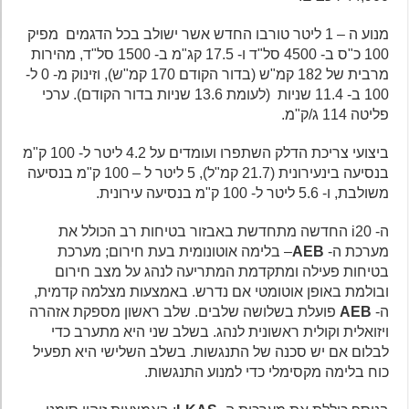
מנוע ה – 1 ליטר טורבו החדש אשר ישולב בכל הדגמים מפיק
100 כ"ס ב- 4500 סל"ד ו- 17.5 קג"מ ב- 1500 סל"ד, מהירות
מרבית של 182 קמ"ש (בדור הקודם 170 קמ"ש), וזינוק מ- 0 ל-
100 ב- 11.4 שניות (לעומת 13.6 שניות בדור הקודם). ערכי
פליטה 114 ג/ק"מ.
ביצועי צריכת הדלק השתפרו ועומדים על 4.2 ליטר ל- 100 ק"מ
בנסיעה בינעירונית (21.7 קמ"ל), 5 ליטר ל – 100 ק"מ בנסיעה
משולבת, ו- 5.6 ליטר ל- 100 ק"מ בנסיעה עירונית.
ה- i20 החדשה מתחדשת באבזור בטיחות רב הכולל את
מערכת ה-
AEB
– בלימה אוטונומית בעת חירום; מערכת
בטיחות פעילה ומתקדמת המתריעה לנהג על מצב חירום
ובולמת באופן אוטומטי אם נדרש. באמצעות מצלמה קדמית,
ה-
AEB
פועלת בשלושה שלבים. שלב ראשון מספקת אזהרה
ויזואלית וקולית ראשונית לנהג. בשלב שני היא מתערב כדי
לבלום אם יש סכנה של התנגשות. בשלב השלישי היא תפעיל
כוח בלימה מקסימלי כדי למנוע התנגשות.