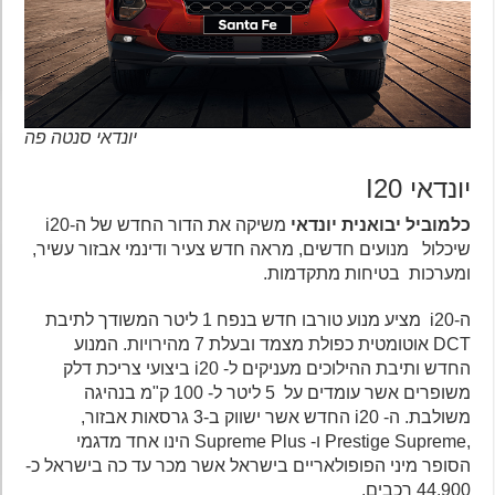
יונדאי סנטה פה
יונדאי I20
כלמוביל יבואנית יונדאי
משיקה את הדור החדש של ה-i20
שיכלול מנועים חדשים, מראה חדש צעיר ודינמי אבזור עשיר,
ומערכות בטיחות מתקדמות.
ה-i20 מציע מנוע טורבו חדש בנפח 1 ליטר המשודך לתיבת
DCT אוטומטית כפולת מצמד ובעלת 7 מהירויות. המנוע
החדש ותיבת ההילוכים מעניקים ל- i20 ביצועי צריכת דלק
משופרים אשר עומדים על 5 ליטר ל- 100 ק"מ בנהיגה
משולבת. ה- i20 החדש אשר ישווק ב-3 גרסאות אבזור,
,Prestige Supreme ו- Supreme Plus הינו אחד מדגמי
הסופר מיני הפופולאריים בישראל אשר מכר עד כה בישראל כ-
44,900 רכבים.