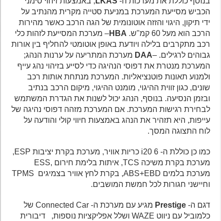
בנוסף כוללת את מערכות ה-
LKAS
; באמצעות זיהוי סימני
הכביש מסייעת המערכת במניעת סטייה מקרית מהנתיב על
ידי תיקון, היגוי והזזה אוטונומית של הגה הרכב כאשר מהירות
הרכב הוא מעל 60 קמ"ש.
HBA
– מערכת המסייעת לזהות כלי
רכב מתקרבים בלילה ויודעת באופן אוטומטי להחליף בין אורות
גבוהים לרגילים. –
DAA
מערכת המתריעה על ערנות הנהג;
המערכת מנטרת את דפוסי הנהיגה כדי לסייע בזיהוי נהג עייף
ולמנוע תאונות פוטנציאליות. המערכת מנתחת אותות רכב
שונים, כגון זווית ההיגוי, מומנט ההיגוי, מיקום הרכב בנתיב
ובזמן הנסיעה. בנוסף, הנהג יכול לשנות את הגדרת המשתמש
לבחירת רגישות המערכת. אם המערכת מזהה דפוסי נהיגה של
עייפות, היא תזהיר את הנהג באמצעות חיווי קולי והודעה על
לוח התצוגה המסך.
כמו כן כוללת ה- i20 6 כריות אוויר, מערכת בקרת יציבות ESP,
מערכת בקרת משיכה TCS, איתות בלימת חירום ,ESS
מערכת בלמים ABS+EBD, בקרת לחץ אוויר בצמיגים TPMS
וחיישני חגורות לכל חמשת המושבים.
דגם ה-
Prestige
מגיע עם מערכת ה- Connected Car של
כלמוביל עם ניווט WAZE ושלל אפליקציות נוספות, דיבורית