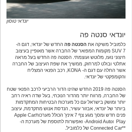
יונדאי טוסון
יונדאי סנטה פה
כלמוביל משיקה את
הסנטה פה
החדש של יונדאי, דגם ה-
SUV 7 מקומות המפואר של החברה אשר מאופיין בעיצוב
חיצוני נועז, מלוטש ועוצמתי. הסנטה פה החדש בעל מראה
אתלטי ובולט למרחוק, ממשיך את שפת העיצוב של החברה
אשר החלה עם דגם ה- KONA, רכב הפנאי המצליח
והקומפקטי של יונדאי.
הסנטה פה 2019 החדש שהינו הדור הרביעי לרכב הפנאי שטח
של החברה, מרווח יותר מהדור הנוכחי, בעל שדה ראיה רחב
יותר ומושק בישראל עם כל מערכות הבטיחות המתקדמות
ביותר של יונדאי, אבזור עשיר, הנדסת אנוש מתקדמת, עיצוב
פנים חדש ומסך מגע צף 7 אינץ' הכולל מערכותApple Car
Play וAndroid Auto- ואפשרות לתוספת של מערכת ה-
**Connected Car של כלמוביל.