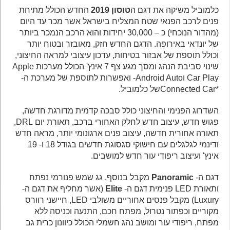
כלמוביל משיקה את דגם ה
טוסון 2019
החדש הכולל מתיחת
פנים לרכב הפנאי שטח המצליח בישראל אשר מכר עד היום
(מהדור הנוכחי) כ – 30,000 יחידות והוא הרכב הנמכר ביותר
של יונדאי באירופה. הדגם החדש חזק, מאובזר ובטוח יותר
וכולל תוספת של אבזור בטיחות, עדכון עיצובי למראה החיצוני,
שינוי סביבת הנהג ומסך מגע צף 7 אינץ' הכולל מערכות Apple
Car Play וAndroid Auto- ואפשרות לתוספת של מערכת ה-
*Connected Carשל כלמוביל.
השדרוג הפנימי והחיצוני כולל סבכה קדמית מדורגת חדשה,
פגוש חדש, עיצוב חדש לחלק האחורי ברכב, תאורת יום DRL,
תאורה אחורית חדשה, עיצוב פנים ארגונומי יותר, מראה חדש
ודינמי לגלגלים עם חישוקי סגסוגת חדשים בגודל 18 ו- 19
אינץ' ועיצוב ריפודי עור חדש למושבים.
דגם ה-
Panoramic
מקבל בנוסף, גג שמש פנורמי נפתח
ותאורת LED פנימית דגם ה-
Elite
(אשר מחליף את דגם ה-
Luxury) מקבל פנסים אחוריים משולבי LED, חיישני רוורס
מקוריים וכפתור נטרול, מפתח חכם, התנעה וכניסה ללא
מפתח, ריפודי עור ומושב נהג חשמלי הכולל כיוונון כרית גב