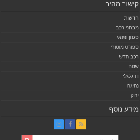
שור מהיר
שות
חני רכב
נון ופנאי
ורט מוטורי
ב חדש
ח
 גלגלי
יגה
וק
דע נוסף