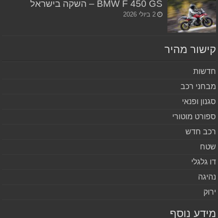
BMW F 450 GS – השקה בישראל
2 ביולי 2026
שור מהיר
שות
חני רכב
נון ופנאי
ורט מוטורי
ב חדש
ח
 גלגלי
יגה
וק
דע נוסף