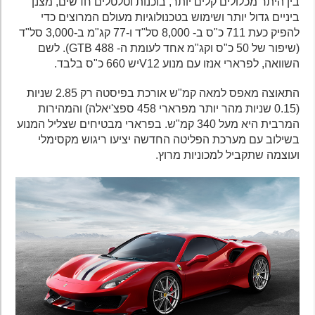
בין היתר מכלולים קלים יותר, בוכנות וטלטלים חדשים, מצנן
ביניים גדול יותר ושימוש בטכנולוגיות מעולם המרוצים כדי
להפיק כעת 711 כ"ס ב- 8,000 סל"ד ו-77 קג"מ ב-3,000 סל"ד
(שיפור של 50 כ"ס וקג"מ אחד לעומת ה- 488 GTB). לשם
השוואה, לפרארי אנזו עם מנוע V12יש 660 כ"ס בלבד.
התאוצה מאפס למאה קמ"ש אורכת בפיסטה רק 2.85 שניות
(0.15 שניות מהר יותר מפרארי 458 ספצ'יאלה) והמהירות
המרבית היא מעל 340 קמ"ש. בפרארי מבטיחים שצליל המנוע
בשילוב עם מערכת הפליטה החדשה יציעו ריגוש מקסימלי
ועוצמה שתקביל למכוניות מרוץ.