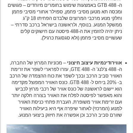
ה- 488 GTB באמצעות שימוש בחומרים מיוחדים – פגושים
ומכסה תא מטען מסיבי פחמן, ספוילר אחורי מסיבי פחמן
וחלקי מנוע מרכבי המרוצים שלבדם הפחיתו 18 ק"ג
ממשקל המנוע. בנוסף, ולראשונה בישראל ברכב סדרתי –
ניתן יהיה להזמין את ה-488 פיסטה עם חישוקים קלים
שעשויים מסיבי פחמן (ולא סגסוגת כרגיל).
אווירודינמיות עיצוב חיצוני
– מכוניות המרוץ של החברה,
ה- 488 צ'לנג' ה- 488 GTE, עזרו לפרארי לשפר את זרימת
האוויר סביב הרכב ובכך לשפר את כוח ההצמדה של הרכב
ב- 20% ביחס ל- 488 GTB. כונס האוויר המפוצל מקדימה
הוא יישום לראשונה של כונס אוויר של רכבי מרוץ לכביש
והוא מאפשר לפיסטה לפלח את האוויר בצורה חלקה יותר
ועם זרימת אוויר משופרת. העברת פתחי כניסת האוויר
למנוע (המרכזי) לאחור שיפרה אף היא ביעילות האוויר
שזורם סביב הרכב וכן אפשרה את חיזוק ביצועי המנוע.