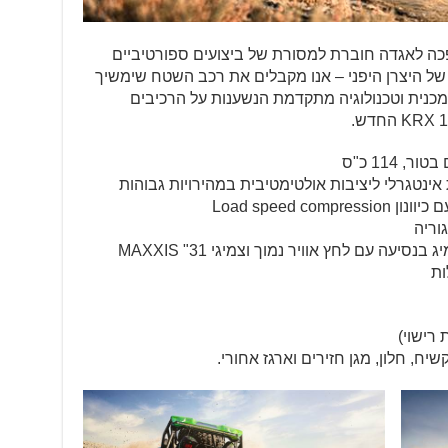
ה לאגדה חוברת למסורת של ביצועים ספורטיביים
ל היצרן היפני – אנו מקבלים את רכב השטח שימשיך
מכנית וטכנולוגיה מתקדמת הנשענות על הרכיבים
ינטגרלי ליציבות אולטימטיבית במהירויות גבוהות
וריה
חישוקי בידלוק 15" למניעת החלקת הצמיג בנסיעה עם לחץ אוויר נמוך וצמיגי 31" MAXXIS
יח, חלון, מגן חזירים וארגז אחורי.