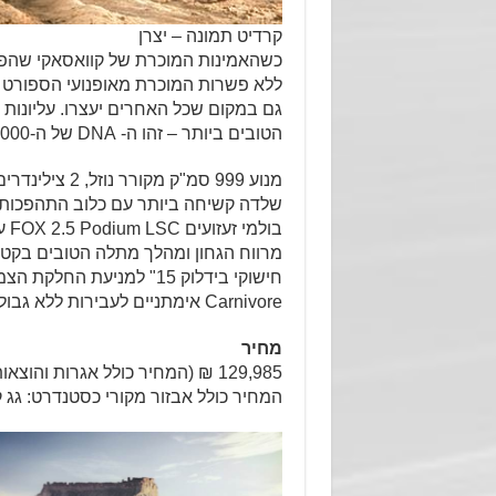
קרדיט תמונה – יצרן
כשהאמינות המוכרת של קוואסאקי שהפכ
ללא פשרות המוכרת מאופנועי הספורט ש
גם במקום שכל האחרים יעצרו. עליונות 
הטובים ביותר – זהו ה- DNA של ה-KRX 1000 החדש.
מנוע 999 סמ"ק מקורר נוזל, 2 צילינדרים בטור, 114 כ"ס
שלדה קשיחה ביותר עם כלוב התהפכות א
בולמי זעזועים FOX 2.5 Podium LSC עם כיוונון Load speed compression
מרווח הגחון ומהלך מתלה הטובים בקטג
Carnivore אימתניים לעבירות ללא גבולות
מחיר
129,985 ₪ (המחיר כולל אגרות והוצאות רישוי)
המחיר כולל אבזור מקורי כסטנדרט: גג קש