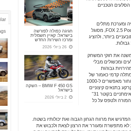
 הסלעים הטכניים
lar
יה ומערכת מתלים
המשלבת בולמי זעזועים מסוג FOX 2.5 Podium Lsc, מסוגל
חגיגה כפולה לפורשה
ags
בישראל: קאיין חשמלית
 התובעניים ביותר, ולהציג
ומרכז השירות החדש
גבולות.
26 ביולי 2026
משנה את חוקי המשחק
ים ומכשולים מבלי
ירויות גבוהות
מתלה קדמי כאמור של
מעל 48 ס"מ מלפנים ומעל חצי מטר מאחור מאפשרים ל-1000
BMW F 450 GS – השקה
קרקע בתנאים קיצוניים
בישראל
ביותר. בנוסף צמיגי מקסיס Carnivore אימתניים בקוטר 31"
2 ביולי 2026
המורה ולטפס על כל
ני המדגיש את מרווח הגחון הגבוה ואת יכולותיו בשטח.
לא מתפשרת ומעורר את הרצון לצאת ולכבוש את