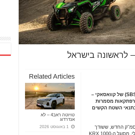
Related Articles
מטרו מוטור מציגה את רכב השטח (SBS) של קוואסאקי –
תוכנן להרפתקאות מסמרות
בתנאי השטח הקשים
טויוטה ראב4 – לא
אנדרדוג
1 באוגוסט 2026
מנוע 2 צילינדרים בטור, בנפח 999 סמ"ק החדש, ששודך
לתיבת הילוכים רציפה ומצמד צנטריפוגלי, מסוגל ה-KRX 1000