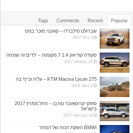
Tags
Comments
Recent
Popular
שברולט סילברדו – קאובוי מוכר במס
3 ביולי 2017
סקודה קודיאק 1.4 7 מקומות – ילדים זה שמחה
21 באוגוסט 2017
KTM Macina Lycan 275 – עליה וכייף בה
2 במאי 2018
סוזוקי קרוסאובר טורבו – החל ממרץ 2017
בישראל
16 בפברואר 2017
BMWi השקת הכוח של המחר