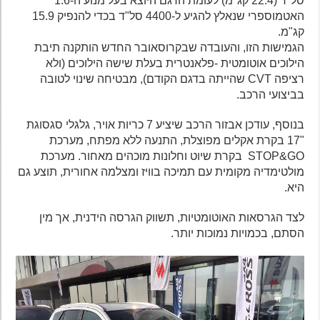
סל"ד (22.4 קג"מ) לעומת הדגם היוצא בעל מנוע ה-1.6
האטמוספרי שנאלץ להגיע ל-4400 סל"ד בכדי להנפיק 15.9
קג"מ.
הגמישות הזו, והעובדה שבקרוסאובר החדש הותקנה תיבת
הילוכים אוטומטית -פלאנטרית בעלת שישה הילוכים (ולא
רציפה CVT שהייתה בדגם הקודם), מבטיחה שינוי לטובה
בביצועי הרכב.
בנוסף, עודכן אבזור הרכב שיציע 7 כריות אויר, גלגלי סגסוגת
"17 בקרת אקלים מפוצלת, התנעה ללא מפתח, מערכת
STOP&GO בקרת שיוט וחלונות מוכהים מאחור. מערכת
מולטימדיה מקומית עם תמיכה בוויז ומצלמה אחורית, תוצע גם
היא.
לצד הגרסאות האוטומטיות, תשווק הגרסה הידנית, אך מין
הסתם, בכמויות נמוכות יותר.