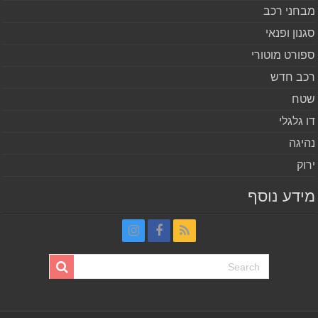
חני רכב
נון ופנאי
ורט מוטורי
ב חדש
ח
 גלגלי
יגה
וק
דע נוסף